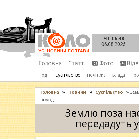
ЧТ 06:38
06.08.2026
Головна
Статті
Фото
Віде
Події
Суспільство
Політика
Влада
Гро
»
»
»
Головна
Новини
Суспільство
Зем
громад
Землю поза на
передадуть у