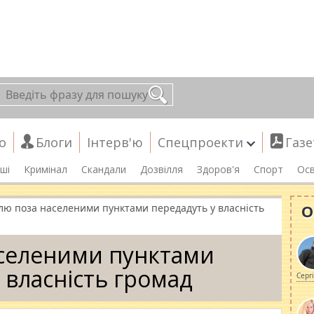
о
Блоги
Інтерв'ю
Спецпроекти
Газе
ші
Кримінал
Скандали
Дозвілля
Здоров'я
Спорт
Осв
О
лю поза населеними пунктами передадуть у власність
селеними пунктами
 власність громад
Серг