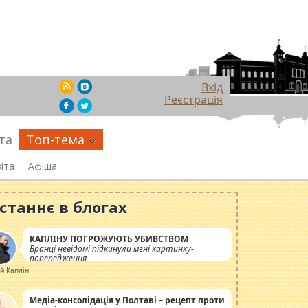
Вхід
Реєстрація
та
Топ-тема
іта
Афіша
станнє в блогах
КАПЛІНУ ПОГРОЖУЮТЬ УБИВСТВОМ
Вранці невідомі підкинули мені картинку-
попередження
ій Каплін
Медіа-консолідація у Полтаві – рецепт проти