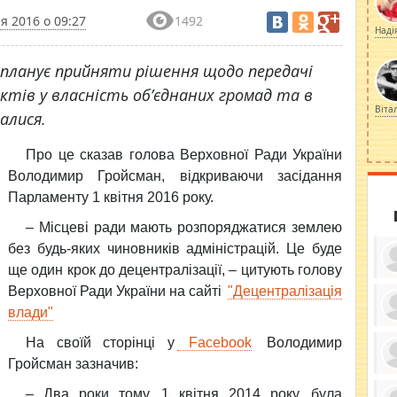
ня 2016 о 09:27
1492
Наді
планує прийняти рішення щодо передачі
ктів у власність об’єднаних громад та в
Віта
алися.
Про це сказав голова Верховної Ради України
Володимир Гройсман, відкриваючи засідання
Парламенту 1 квітня 2016 року.
– Місцеві ради мають розпоряджатися землею
без будь-яких чиновників адміністрацій. Це буде
ще один крок до децентралізації, – цитують голову
Верховної Ради України на сайті
"Децентралізація
влади"
ку
На своїй сторінці у
Facebook
Володимир
ди
кр
Гройсман зазначив:
бе
вы
по
– Два роки тому, 1 квітня 2014 року, була