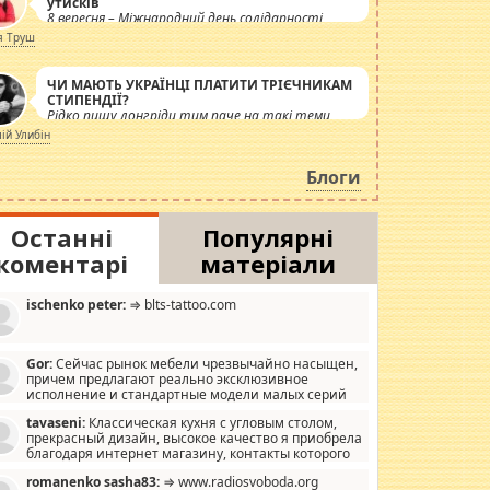
утисків
8 вересня – Міжнародний день солідарності
журналістів.
я Труш
ЧИ МАЮТЬ УКРАЇНЦІ ПЛАТИТИ ТРІЄЧНИКАМ
СТИПЕНДІЇ?
Рідко пишу лонгріди тим паче на такі теми,
але вже просто дістало! Обурюють сьогоднішні
лій Улибін
інсенуації навколо стипендіального питання.
Штучно роздувається ще одна соціальна
Блоги
катастрофа.
Останні
Популярні
коментарі
матеріали
ischenko peter:
⇒ blts-tattoo.com
Gor:
Сейчас рынок мебели чрезвычайно насыщен,
причем предлагают реально эксклюзивное
исполнение и стандартные модели малых серий
хонь, пока видел отличную кухонную мебель по
tavaseni:
Классическая кухня с угловым столом,
зайну, мало походит на стандартные формы, в MebelOk,
прекрасный дизайн, высокое качество я приобрела
еативненько и что главное - со вкусом все в порядке,
благодаря интернет магазину, контакты которого
з ненужных наворотов удорожающих мебель, а это не
 можете просмотреть https://mwood.com.ua.
следний фактор.
romanenko sasha83:
⇒ www.radiosvoboda.org