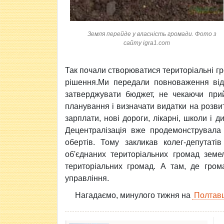
Земля перейде у власність громади. Фото з
сайту igra1.com
Так почали створюватися територіальні гр
рішення.Ми передали повноваження від
затверджувати бюджет, не чекаючи прий
планування і визначати видатки на розвит
зарплати, нові дороги, лікарні, школи і ди
Децентралізація вже продемонструвала 
обертів. Тому закликав колег-депутаті
об'єднаних територіальних громад земе
територіальних громад. А там, де гром
управління.
Нагадаємо, минулого тижня на
Полтавщ