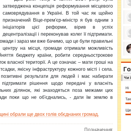
затверджена концепція реформування місцевого
самоврядування в Україні. В той час як щойно
призначений Віце-прем'єр-міністр я був одним з
ро
ініціаторів цієї реформи, вірив в успіх
се
децентралізації і переконував колег її підтримати.
да
ос
омади і зараз ми вже бачимо, що це були правильні
ін
за
 центру на місця, громади отримали можливість
тіл
ком
няття бюджету країни, робити середньострокове
bea
ми
tha
ок власної території. А це означає – мати гроші на
на
nig
Г
по
тсадки, якісну інфраструктуру кожного місті і села.
in 
Sol
позитивні результати для людей і має набирати
Чи 
Ind
gir
в підтримати рішення щодо передачі у власніть
bod
Ні
льних ділянок, які знаходяться поза межами цих
alw
Mir
ади поки що не об'єднались, - дати їм землю в
you
Так
⇒ 
Ще
ині обрали ще двох голів обєднаних громад.
Позначення: