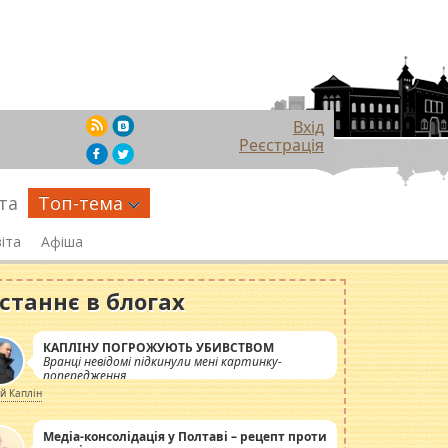
Вхід
Реєстрація
та
Топ-тема
іта
Афіша
станнє в блогах
КАПЛІНУ ПОГРОЖУЮТЬ УБИВСТВОМ
Вранці невідомі підкинули мені картинку-
попередження
ій Каплін
Медіа-консолідація у Полтаві – рецепт проти