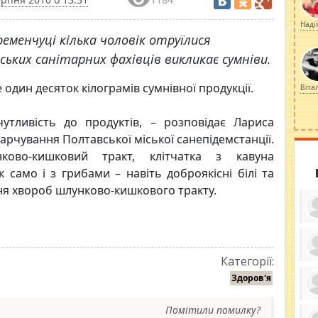
Наді
еменчуці кілька чоловік отруїлися
ських санітарних фахівців викликає сумніви.
 один десяток кілограмів сумнівної продукції.
Віта
утливість до продуктів, – розповідає Лариса
харчування Полтавської міської санепідемстанції.
во-кишковий тракт, клітчатка з кавуна
само і з грибами – навіть доброякісні білі та
я хвороб шлунково-кишкового тракту.
Категорії:
ку
ди
Здоров'я
кр
бе
вы
по
Помітили помилку?