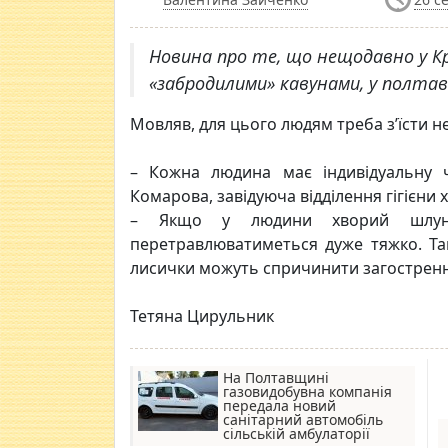
Новина про те, що нещодавно у Кр
«забродилими» кавунами, у полтав
Мовляв, для цього людям треба з’їсти не
– Кожна людина має індивідуальну ч
Комарова, завідуюча відділення гігієни 
– Якщо у людини хворий шлунко
перетравлюватиметься дуже тяжко. Так 
лисички можуть спричинити загостренн
Тетяна Цирульник
На Полтавщині
газовидобувна компанія
передала новий
санітарний автомобіль
сільській амбулаторії