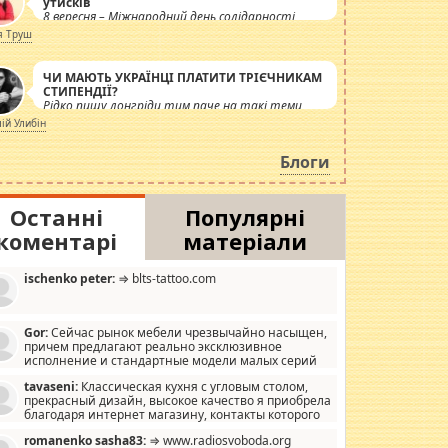
утисків
8 вересня – Міжнародний день солідарності
журналістів.
я Труш
ЧИ МАЮТЬ УКРАЇНЦІ ПЛАТИТИ ТРІЄЧНИКАМ
СТИПЕНДІЇ?
Рідко пишу лонгріди тим паче на такі теми,
але вже просто дістало! Обурюють сьогоднішні
лій Улибін
інсенуації навколо стипендіального питання.
Штучно роздувається ще одна соціальна
Блоги
катастрофа.
Останні
Популярні
коментарі
матеріали
ischenko peter:
⇒ blts-tattoo.com
Gor:
Сейчас рынок мебели чрезвычайно насыщен,
причем предлагают реально эксклюзивное
исполнение и стандартные модели малых серий
хонь, пока видел отличную кухонную мебель по
tavaseni:
Классическая кухня с угловым столом,
зайну, мало походит на стандартные формы, в MebelOk,
прекрасный дизайн, высокое качество я приобрела
еативненько и что главное - со вкусом все в порядке,
благодаря интернет магазину, контакты которого
з ненужных наворотов удорожающих мебель, а это не
 можете просмотреть https://mwood.com.ua.
следний фактор.
romanenko sasha83:
⇒ www.radiosvoboda.org