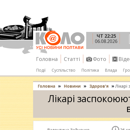
ЧТ 22:25
06.08.2026
Головна
Статті
Фото
Віде
Події
Суспільство
Політика
Влада
Гро
»
»
»
Головна
Новини
Здоров'я
Лікарі
Лікарі заспокоюю
Валентина Зайченко
26 с