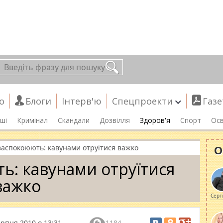
о
Блоги
Інтерв'ю
Спецпроекти
Газе
ші
Кримінал
Скандали
Дозвілля
Здоров'я
Спорт
Осв
О
 заспокоюють: кавунами отруїтися важко
ть: кавунами отруїтися
важко
Серг
ерпня 2010 о 13:31
1184