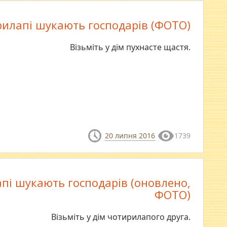
илапі шукають господарів (ФОТО)
Візьміть у дім пухнасте щастя.
20 липня 2016
1739
пі шукають господарів (оновлено,
ФОТО)
Візьміть у дім чотирилапого друга.