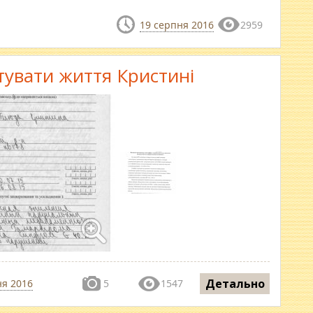
19 серпня 2016
2959
увати життя Кристині
Детально
ня 2016
5
1547