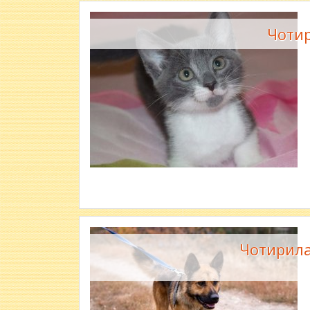
Чотир
Чотирила