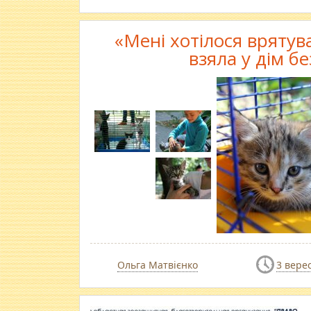
«Мені хотілося врятув
взяла у дім 
Ольга Матвієнко
3 вере