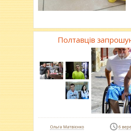
Полтавців запрошу
Ольга Матвієнко
6 вер