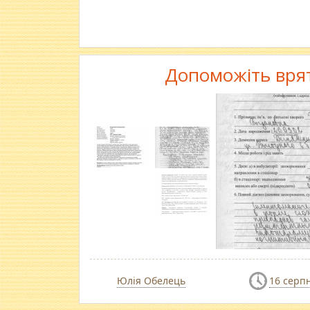
Допоможіть врят
Юлія Обелець
16 серп