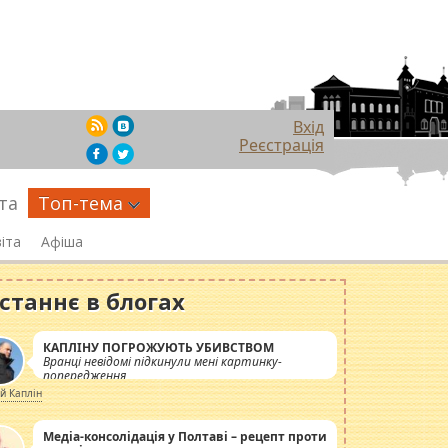
Вхід
Реєстрація
та
Топ-тема
іта
Афіша
станнє в блогах
КАПЛІНУ ПОГРОЖУЮТЬ УБИВСТВОМ
Вранці невідомі підкинули мені картинку-
попередження
ій Каплін
Медіа-консолідація у Полтаві – рецепт проти