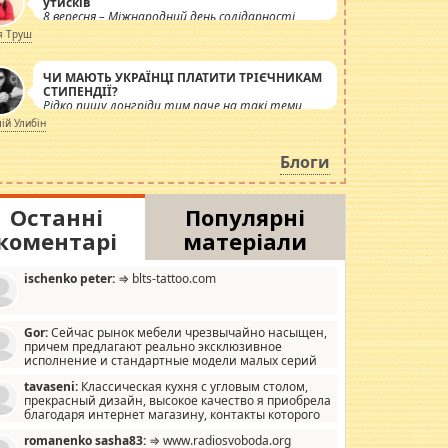
утисків
8 вересня – Міжнародний день солідарності
журналістів.
я Труш
ЧИ МАЮТЬ УКРАЇНЦІ ПЛАТИТИ ТРІЄЧНИКАМ
СТИПЕНДІЇ?
Рідко пишу лонгріди тим паче на такі теми,
але вже просто дістало! Обурюють сьогоднішні
лій Улибін
інсенуації навколо стипендіального питання.
Штучно роздувається ще одна соціальна
Блоги
катастрофа.
Останні
Популярні
коментарі
матеріали
ischenko peter:
⇒ blts-tattoo.com
Gor:
Сейчас рынок мебели чрезвычайно насыщен,
причем предлагают реально эксклюзивное
исполнение и стандартные модели малых серий
хонь, пока видел отличную кухонную мебель по
tavaseni:
Классическая кухня с угловым столом,
зайну, мало походит на стандартные формы, в MebelOk,
прекрасный дизайн, высокое качество я приобрела
еативненько и что главное - со вкусом все в порядке,
благодаря интернет магазину, контакты которого
з ненужных наворотов удорожающих мебель, а это не
 можете просмотреть https://mwood.com.ua.
следний фактор.
romanenko sasha83:
⇒ www.radiosvoboda.org