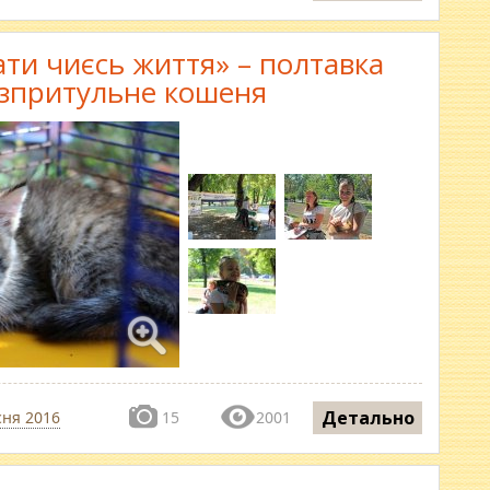
ати чиєсь життя» – полтавка
безпритульне кошеня
Детально
сня 2016
15
2001