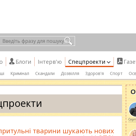
о
Блоги
Інтерв'ю
Спецпроекти
Газе
ші
Кримінал
Скандали
Дозвілля
Здоров'я
Спорт
Осв
О
цпроекти
Серг
притульні тварини шукають нових