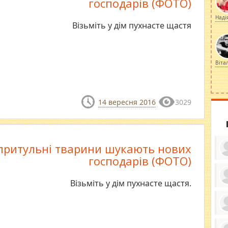
господарів (ФОТО)
Наді
Візьміть у дім пухнасте щастя
Віта
14 вересня 2016
3029
притульні тварини шукають нових
господарів (ФОТО)
Візьміть у дім пухнасте щастя.
ку
ди
кр
бе
вы
по