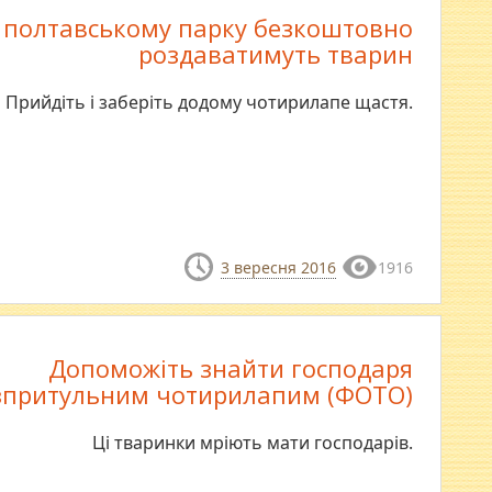
 полтавському парку безкоштовно
роздаватимуть тварин
Прийдіть і заберіть додому чотирилапе щастя.
3 вересня 2016
1916
Допоможіть знайти господаря
зпритульним чотирилапим (ФОТО)
Ці тваринки мріють мати господарів.