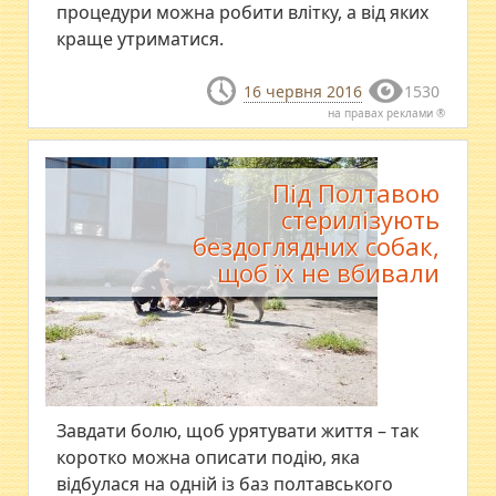
процедури можна робити влітку, а від яких
краще утриматися.
16 червня 2016
1530
на правах реклами ®
Під Полтавою
стерилізують
бездоглядних собак,
щоб їх не вбивали
Завдати болю, щоб урятувати життя – так
коротко можна описати подію, яка
відбулася на одній із баз полтавського