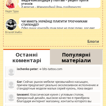
Медіа-консолідація у Полтаві – рецепт проти
утисків
8 вересня – Міжнародний день солідарності
журналістів.
Надія Труш
ЧИ МАЮТЬ УКРАЇНЦІ ПЛАТИТИ ТРІЄЧНИКАМ
СТИПЕНДІЇ?
Рідко пишу лонгріди тим паче на такі теми, але вже
просто дістало! Обурюють сьогоднішні інсенуації
Віталій Улибін
навколо стипендіального питання. Штучно
роздувається ще одна соціальна катастрофа.
Блоги
Останні
Популярні
коментарі
матеріали
ischenko peter:
⇒ blts-tattoo.com
Gor:
Сейчас рынок мебели чрезвычайно насыщен,
причем предлагают реально эксклюзивное исполнение и
стандартные модели малых серий кухонь, пока видел
отличную кухонную мебель по дизайну, мало походит на
tavaseni:
Классическая кухня с угловым столом,
стандартные формы, в MebelOk, креативненько и что главное -
прекрасный дизайн, высокое качество я приобрела
со вкусом все в порядке, без ненужных наворотов удорожающих
благодаря интернет магазину, контакты которого вы
мебель, а это не последний фактор.
можете просмотреть https://mwood.com.ua.