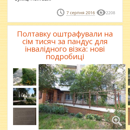
7 серпня 2016
2208
Полтавку оштрафували на
сім тисяч за пандус для
інвалідного візка: нові
подробиці