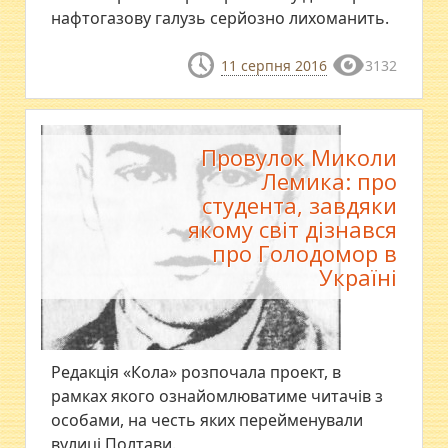
нафтогазову галузь серйозно лихоманить.
11 серпня 2016
3132
Провулок Миколи
Лемика: про
студента, завдяки
якому світ дізнався
про Голодомор в
Україні
Редакція «Кола» розпочала проект, в
рамках якого ознайомлюватиме читачів з
особами, на честь яких перейменували
вулиці Полтави.