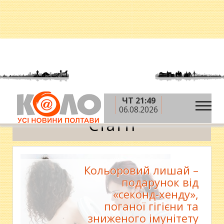
ЧТ 21:49
»
»
Головна
Новини
Статті
06.08.2026
Статті
Кольоровий лишай –
подарунок від
«секонд-хенду»,
поганої гігієни та
зниженого імунітету