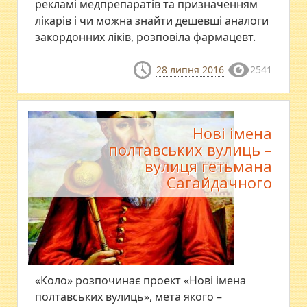
рекламі медпрепаратів та призначенням
лікарів і чи можна знайти дешевші аналоги
закордонних ліків, розповіла фармацевт.
28 липня 2016
2541
Нові імена
полтавських вулиць –
вулиця гетьмана
Сагайдачного
«Коло» розпочинає проект «Нові імена
полтавських вулиць», мета якого –