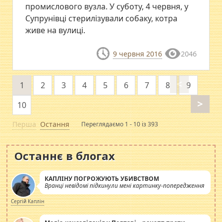
промислового вузла. У суботу, 4 червня, у
Супрунівці стерилізували собаку, котра
живе на вулиці.
9 червня 2016
2046
<
1
2
3
4
5
6
7
8
9
>
10
Перша
Остання
Переглядаємо 1 - 10 із 393
Останнє в блогах
КАПЛІНУ ПОГРОЖУЮТЬ УБИВСТВОМ
Вранці невідомі підкинули мені картинку-попередження
Сергій Каплін