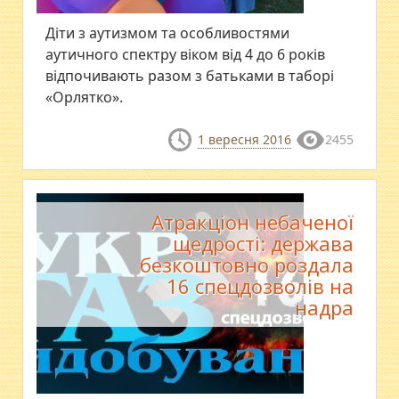
Діти з аутизмом та особливостями
аутичного спектру віком від 4 до 6 років
відпочивають разом з батьками в таборі
«Орлятко».
1 вересня 2016
2455
Атракціон небаченої
щедрості: держава
безкоштовно роздала
16 спецдозволів на
надра