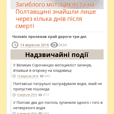
Загиблого мотоцикліста на
Полтавщині знайшли лише
через кілька днів після
смерті
Чоловік пролежав край дороги три дні.
14 вересня 2016
3634
Надзвичайні події
У Великих Сорочинцях мотоцикліст загинув,
в’їхавши в огорожу на кладовищі
14 вересня 2016
3002
Полтавські патрульні оштрафували водія, який не
пропустив пішохода
6 вересня 2016
3213
У Полтаві два дні поспіль зупиняли одного і того ж
нетверезого водія
6 вересня 2016
2959