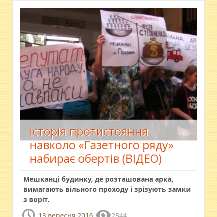
Історія протистояння
навколо «Газетного ряду»
набирає обертів (ВІДЕО)
Мешканці будинку, де розташована арка,
вимагають вільного проходу і зрізують замки
з воріт.
13 вересня 2016
2844