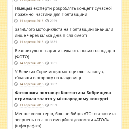
Німецькі експерти розроблять концепт сучасної
пожежної частини для Полтавщини
14 вересня 2016
2929
Загиблого мотоцикліста на Полтавщині знайшли
лише через кілька днів після смерті
14 вересня 2016
3634
Безпритульні тварини шукають нових господарів
(ФОТО)
14 вересня 2016
3031
У Великих Сорочинцях мотоцикліст загинув,
в’їхавши в огорожу на кладовищі
14 вересня 2016
3002
Фотокнига полтавця Костянтина Бобрищева
отримала золото у міжнародному конкурсі
13 вересня 2016
2959
Менше волонтерів, більше бійців АТО: статистика
звернень на лінію емоційної допомоги «АТОЛ»
(інфографіка)