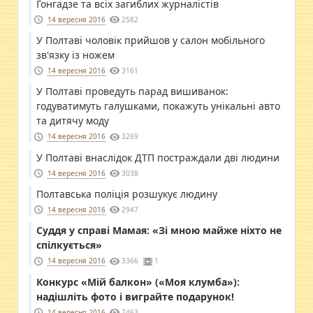
Гонгадзе та всіх загиблих журналістів
14 вересня 2016
2582
У Полтаві чоловік прийшов у салон мобільного
зв'язку із ножем
14 вересня 2016
3161
У Полтаві проведуть парад вишиванок:
годуватимуть галушками, покажуть унікальні авто
та дитячу моду
14 вересня 2016
3269
У Полтаві внаслідок ДТП постраждали дві людини
14 вересня 2016
3038
Полтавська поліція розшукує людину
14 вересня 2016
2947
Суддя у справі Мамая: «Зі мною майже ніхто не
спілкується»
14 вересня 2016
3366
1
Конкурс «Мій балкон» («Моя клумба»):
надішліть фото і виграйте подарунок!
14 вересня 2016
7463