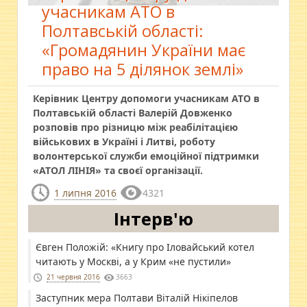
учасникам АТО в
Полтавській області:
«Громадянин України має
право на 5 ділянок землі»
Керівник Центру допомоги учасникам АТО в
Полтавській області Валерій Довженко
розповів про різницю між реабілітацією
військових в Україні і Литві, роботу
волонтерської служби емоційної підтримки
«АТОЛ ЛІНІЯ» та своєї організації.
1 липня 2016
4321
Інтерв'ю
Євген Положій: «Книгу про Іловайський котел
читають у Москві, а у Крим «не пустили»
21 червня 2016
3663
Заступник мера Полтави Віталій Нікіпелов