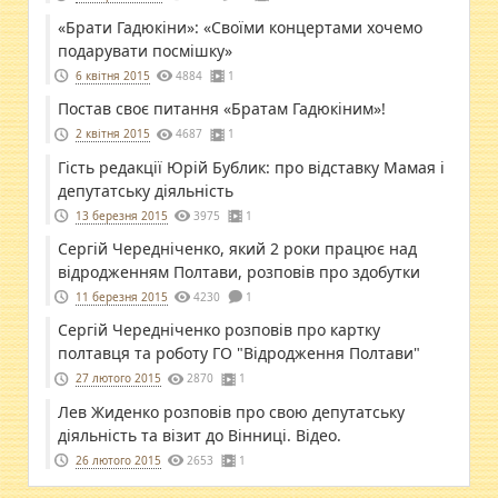
«Брати Гадюкіни»: «Своїми концертами хочемо
подарувати посмішку»
6 квітня 2015
4884
1
Постав своє питання «Братам Гадюкіним»!
2 квітня 2015
4687
1
Гість редакції Юрій Бублик: про відставку Мамая і
депутатську діяльність
13 березня 2015
3975
1
Сергій Чередніченко, який 2 роки працює над
відродженням Полтави, розповів про здобутки
11 березня 2015
4230
1
Сергій Чередніченко розповів про картку
полтавця та роботу ГО "Відродження Полтави"
27 лютого 2015
2870
1
Лев Жиденко розповів про свою депутатську
діяльність та візит до Вінниці. Відео.
26 лютого 2015
2653
1