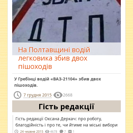
На Полтавщині водій
легковика збив двох
пішоходів
У Гребінці водій «ВАЗ-21104» збив двох
пішоходів.
7 грудня 2015
2668
Гість редакції
Гість редакції Оксана Деркач: про роботу,
благодійність і про те, чи йтиме на міські вибори
24 червня 2015
4678
7
1