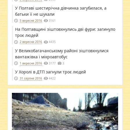
У Полтаві шестирічна дівчинка загубилася, а
батьки її не шукали
5 вересня 2016
3161
На Полтавщині зіштовхнулись дві фури: загинуло
троє людей
2 вересня 2016
4435
У Великобагачанському районі зіштовхнулися
вантажівка і мікроавтобус
1 вересня 2016
3177
3
У Хоролі в ДТП загнули троє людей
31 серпня 2016
4422