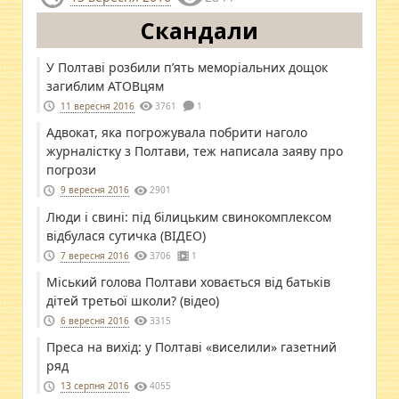
Скандали
У Полтаві розбили п’ять меморіальних дощок
загиблим АТОВцям
11 вересня 2016
3761
1
Адвокат, яка погрожувала побрити наголо
журналістку з Полтави, теж написала заяву про
погрози
9 вересня 2016
2901
Люди і свині: під білицьким свинокомплексом
відбулася сутичка (ВІДЕО)
7 вересня 2016
3706
1
Міський голова Полтави ховається від батьків
дітей третьої школи? (відео)
6 вересня 2016
3315
Преса на вихід: у Полтаві «виселили» газетний
ряд
13 серпня 2016
4055