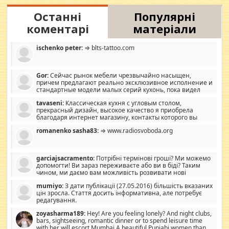
Останні
Популярні
коментарі
матеріали
ischenko peter:
⇒ blts-tattoo.com
Gor:
Сейчас рынок мебели чрезвычайно насыщен,
причем предлагают реально эксклюзивное исполнение и
стандартные модели малых серий кухонь, пока видел
отличную кухонную мебель по дизайну, мало походит на
tavaseni:
Классическая кухня с угловым столом,
стандартные формы, в MebelOk, креативненько и что главное -
прекрасный дизайн, высокое качество я приобрела
со вкусом все в порядке, без ненужных наворотов удорожающих
благодаря интернет магазину, контакты которого вы
мебель, а это не последний фактор.
можете просмотреть https://mwood.com.ua.
romanenko sasha83:
⇒ www.radiosvoboda.org
garciajsacramento:
Потрібні термінові гроші? Ми можемо
допомогти! Ви зараз переживаєте або ви в біді? Таким
чином, ми даємо вам можливість розвивати нові
розробки. Як багата людина, я почуваю себе зобов'язаним
mumiyo:
З дати публікації (27.05.2016) більшість вказаних
допомагати людям, які намагаються дати їм шанс. Кожен
цін зросла. Стаття досить інформативна, але потребує
заслуговує на другий шанс, і, оскільки влада не зможе, вони
редагування.
повинні приймати від інших. Для нас нема багато суми, і зрілість
ми визначаємо за взаємною згодою. Ні сюрпризів, ні додаткових
zoyasharma189:
Hey! Are you feeling lonely? And night clubs,
витрат, а тільки узгоджених сум і нічого іншого. Не чекайте і не
bars, sightseeing, romantic dinner or to spend leisure time
коментуйте цей пост. Введіть суму, яку ви хочете подати, і ми
with her will escort Mumbai A beautiful Punjabi women than