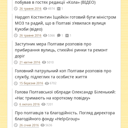
побував в гостях редакції «Кола» (ВІДЕО)
26 травня 2016
4974
1
Нардеп Костянтин Іщейкін готовий бути міністром
МОЗ та радий, що в Полтаві з’явилася вулиця
Кукоби (відео)
26 травня 2016
5366
1
1
Заступник мера Полтави розповів про
прибирання вулиць, стихійні ринки та ремонт
доріг
21 квітня 2016
5010
Головний патрульний коп Полтави розповів про
службу, підлеглих та особисте життя
15 березня 2016
6702
Голова Полтавської облради Олександр Біленький:
«Нас тримають на короткому повідку»
6 лютого 2016
7201
Про полтавців та благодійність. Погляд директора
благодійного фонду «HelpGroup»
26 січня 2016
5636