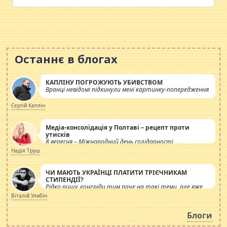
Останнє в блогах
КАПЛІНУ ПОГРОЖУЮТЬ УБИВСТВОМ
Вранці невідомі підкинули мені картинку-попередження
Сергій Каплін
Медіа-консолідація у Полтаві – рецепт проти
утисків
8 вересня – Міжнародний день солідарності
журналістів.
Надія Труш
ЧИ МАЮТЬ УКРАЇНЦІ ПЛАТИТИ ТРІЄЧНИКАМ
СТИПЕНДІЇ?
Рідко пишу лонгріди тим паче на такі теми, але вже
просто дістало! Обурюють сьогоднішні інсенуації
Віталій Улибін
навколо стипендіального питання. Штучно
роздувається ще одна соціальна катастрофа.
Блоги