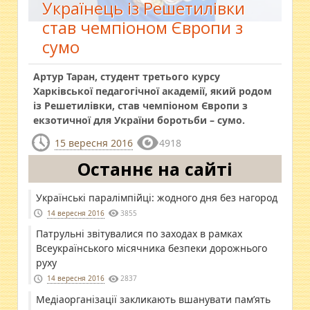
Українець із Решетилівки
став чемпіоном Європи з
сумо
Артур Таран, студент третього курсу
Харківської педагогічної академії, який родом
із Решетилівки, став чемпіоном Європи з
екзотичної для України боротьби – сумо.
15 вересня 2016
4918
Останнє на сайті
Українські паралімпійці: жодного дня без нагород
14 вересня 2016
3855
Патрульні звітувалися по заходах в рамках
Всеукраїнського місячника безпеки дорожнього
руху
14 вересня 2016
2837
Медіаорганізації закликають вшанувати пам’ять