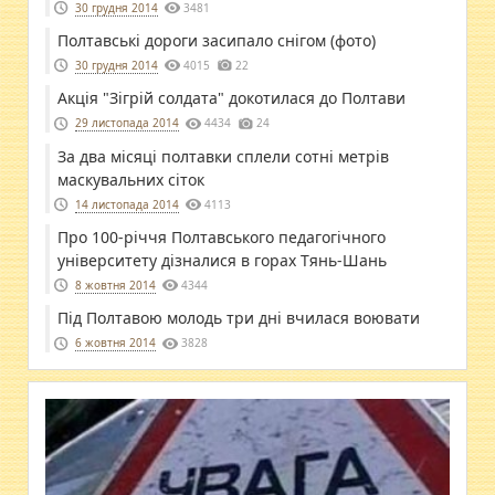
30 грудня 2014
3481
Полтавські дороги засипало снігом (фото)
30 грудня 2014
4015
22
Акція "Зігрій солдата" докотилася до Полтави
29 листопада 2014
4434
24
За два місяці полтавки сплели сотні метрів
маскувальних сіток
14 листопада 2014
4113
Про 100-річчя Полтавського педагогічного
університету дізналися в горах Тянь-Шань
8 жовтня 2014
4344
Під Полтавою молодь три дні вчилася воювати
6 жовтня 2014
3828