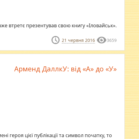
же втретє презентував свою книгу «Іловайськ».
21 червня 2016
3659
Арменд ДаллкУ: від «А» до «У»
ені героя цієї публікації та символ початку, то