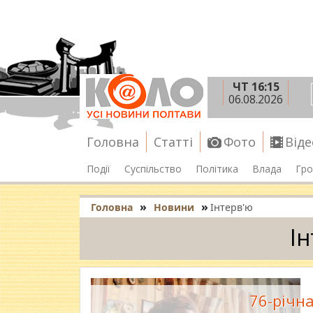
ЧТ 16:15
06.08.2026
Головна
Статті
Фото
Віде
Події
Суспільство
Політика
Влада
Гро
»
»
Головна
Новини
Інтерв'ю
І
76-річн