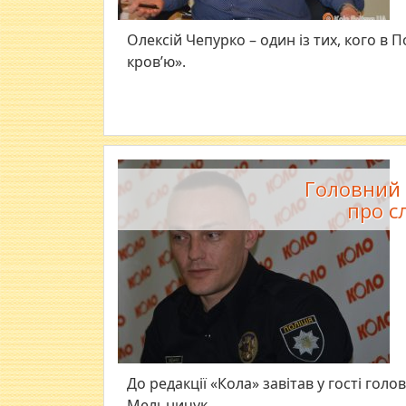
Олексій Чепурко – один із тих, кого в
кров’ю».
Головний 
про с
До редакції «Кола» завітав у гості гол
Мельничук.