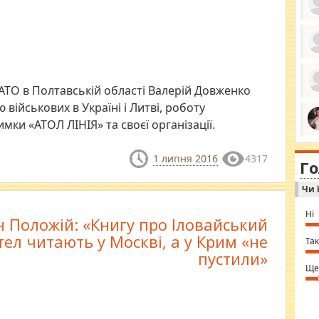
ро
се
да
АТО в Полтавській області Валерій Довженко
ос
ін
 військових в Україні і Литві, роботу
за
тіл
мки «АТОЛ ЛІНІЯ» та своєї організації.
ком
bea
ми
tha
на
1 липня 2016
4317
nig
Г
по
in 
Sol
Чи 
Ind
gir
bod
Ні
н Положій: «Книгу про Іловайський
alw
Mir
тел читають у Москві, а у Крим «не
you
Так
⇒ 
пустили»
Ще