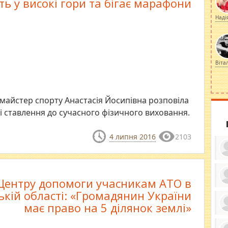
ть у високі гори та бігає марафони
Наді
Віта
» майстер спорту Анастасія Йосипівна розповіла
і ставлення до сучасного фізичного виховання.
4 липня 2016
2103
Центру допомоги учасникам АТО в
ку
ькій області: «Громадянин України
ди
має право на 5 ділянок землі»
кр
бе
вы
по