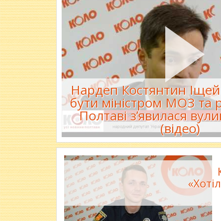
Нардеп Костянтин Іщей
бути міністром МОЗ та 
Полтаві з’явилася вул
(відео)
«Хотіл