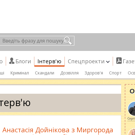
о
Блоги
Інтерв'ю
Спецпроекти
Газе
ші
Кримінал
Скандали
Дозвілля
Здоров'я
Спорт
Осв
О
нтерв'ю
Серг
а Анастасія Дойнікова з Миргорода