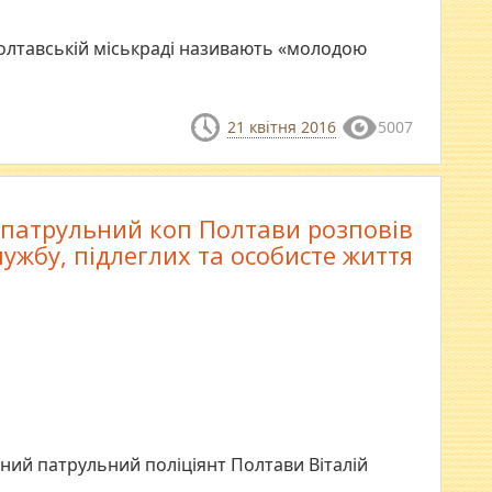
 Полтавській міськраді називають «молодою
21 квітня 2016
5007
патрульний коп Полтави розповів
лужбу, підлеглих та особисте життя
овний патрульний поліціянт Полтави Віталій