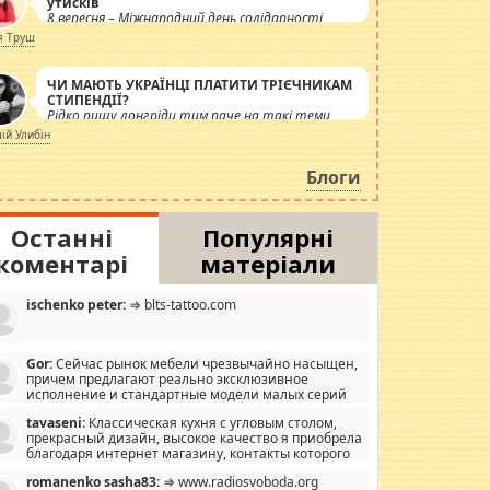
утисків
8 вересня – Міжнародний день солідарності
журналістів.
я Труш
ЧИ МАЮТЬ УКРАЇНЦІ ПЛАТИТИ ТРІЄЧНИКАМ
СТИПЕНДІЇ?
Рідко пишу лонгріди тим паче на такі теми,
але вже просто дістало! Обурюють сьогоднішні
лій Улибін
інсенуації навколо стипендіального питання.
Штучно роздувається ще одна соціальна
Блоги
катастрофа.
Останні
Популярні
коментарі
матеріали
ischenko peter:
⇒ blts-tattoo.com
Gor:
Сейчас рынок мебели чрезвычайно насыщен,
причем предлагают реально эксклюзивное
исполнение и стандартные модели малых серий
хонь, пока видел отличную кухонную мебель по
tavaseni:
Классическая кухня с угловым столом,
зайну, мало походит на стандартные формы, в MebelOk,
прекрасный дизайн, высокое качество я приобрела
еативненько и что главное - со вкусом все в порядке,
благодаря интернет магазину, контакты которого
з ненужных наворотов удорожающих мебель, а это не
 можете просмотреть https://mwood.com.ua.
следний фактор.
romanenko sasha83:
⇒ www.radiosvoboda.org