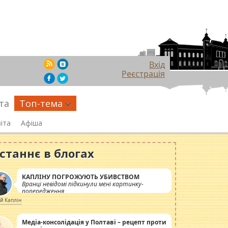
Вхід
Реєстрація
та
Топ-тема
іта
Афіша
станнє в блогах
КАПЛІНУ ПОГРОЖУЮТЬ УБИВСТВОМ
Вранці невідомі підкинули мені картинку-
попередження
ій Каплін
Медіа-консолідація у Полтаві – рецепт проти