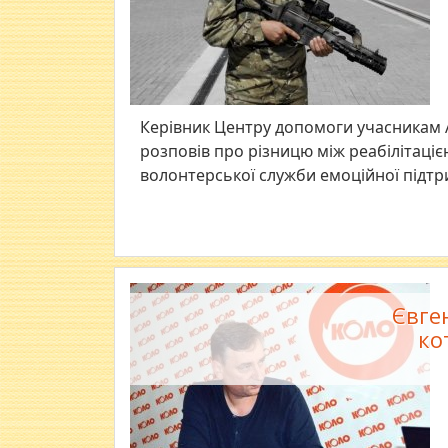
Керівник Центру допомоги учасникам 
розповів про різницю між реабілітацією
волонтерської служби емоційної підтри
Євге
ко