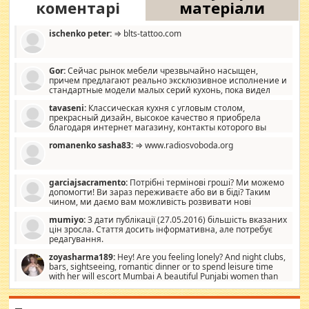
коментарі
матеріали
ischenko peter:
⇒ blts-tattoo.com
Gor:
Сейчас рынок мебели чрезвычайно насыщен,
причем предлагают реально эксклюзивное исполнение и
стандартные модели малых серий кухонь, пока видел
отличную кухонную мебель по дизайну, мало походит на
tavaseni:
Классическая кухня с угловым столом,
стандартные формы, в MebelOk, креативненько и что главное -
прекрасный дизайн, высокое качество я приобрела
со вкусом все в порядке, без ненужных наворотов удорожающих
благодаря интернет магазину, контакты которого вы
мебель, а это не последний фактор.
можете просмотреть https://mwood.com.ua.
romanenko sasha83:
⇒ www.radiosvoboda.org
garciajsacramento:
Потрібні термінові гроші? Ми можемо
допомогти! Ви зараз переживаєте або ви в біді? Таким
чином, ми даємо вам можливість розвивати нові
розробки. Як багата людина, я почуваю себе зобов'язаним
mumiyo:
З дати публікації (27.05.2016) більшість вказаних
допомагати людям, які намагаються дати їм шанс. Кожен
цін зросла. Стаття досить інформативна, але потребує
заслуговує на другий шанс, і, оскільки влада не зможе, вони
редагування.
повинні приймати від інших. Для нас нема багато суми, і зрілість
ми визначаємо за взаємною згодою. Ні сюрпризів, ні додаткових
zoyasharma189:
Hey! Are you feeling lonely? And night clubs,
витрат, а тільки узгоджених сум і нічого іншого. Не чекайте і не
bars, sightseeing, romantic dinner or to spend leisure time
коментуйте цей пост. Введіть суму, яку ви хочете подати, і ми
with her will escort Mumbai A beautiful Punjabi women than
зв'яжемося з вами з усіма варіантами. зв'яжіться з нами
sexy escort companion in arms that you guys feel like 5 star luxury
сьогодні на garciajsacramento@gmail.com Вам потрібні термінові
hotel had to spend the night in their search for loved solitaire free
гроші? Ми можемо допомогти!
maintenance stops in Mumbai. Here we offer fair and very attractive