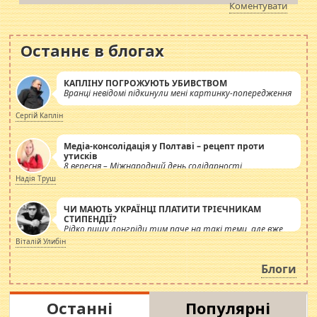
Коментувати
Останнє в блогах
КАПЛІНУ ПОГРОЖУЮТЬ УБИВСТВОМ
Вранці невідомі підкинули мені картинку-попередження
Сергій Каплін
Медіа-консолідація у Полтаві – рецепт проти
утисків
8 вересня – Міжнародний день солідарності
журналістів.
Надія Труш
ЧИ МАЮТЬ УКРАЇНЦІ ПЛАТИТИ ТРІЄЧНИКАМ
СТИПЕНДІЇ?
Рідко пишу лонгріди тим паче на такі теми, але вже
просто дістало! Обурюють сьогоднішні інсенуації
Віталій Улибін
навколо стипендіального питання. Штучно
роздувається ще одна соціальна катастрофа.
Блоги
Останні
Популярні