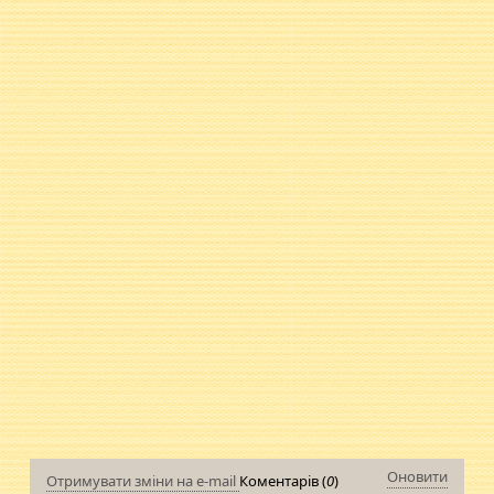
Оновити
Отримувати зміни на e-mail
Коментарів (
0
)