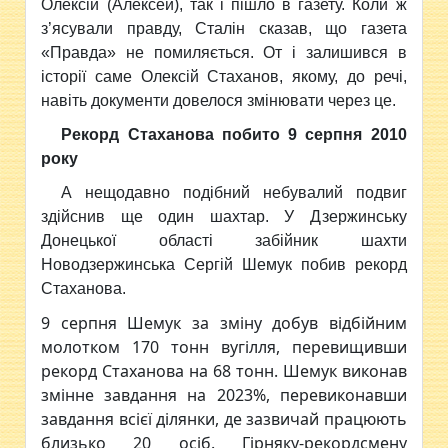
Олексій (Алексей), так і пішло в газету. Коли ж
з’ясували правду, Сталін сказав, що газета
«Правда» не помиляється. От і залишився в
історії саме Олексій Стаханов, якому, до речі,
навіть документи довелося змінювати через це.
Рекорд Стаханова побито 9 серпня 2010
року
А нещодавно подібний небувалий подвиг
здійснив ще один шахтар. У Дзержинську
Донецької області забійник шахти
Новодзержинська Сергій Шемук побив рекорд
Стаханова.
9 серпня Шемук за зміну добув відбійним
молотком 170 тонн вугілля, перевищивши
рекорд Стаханова на 68 тонн. Шемук виконав
змінне завдання на 2023%, перевиконавши
завдання всієї ділянки, де зазвичай працюють
близько 20 осіб. Гірняку-рекордсмену