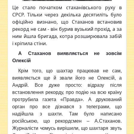
Це стало початком стаханівського руху в
СРСР. Тільки через декілька десятиліть було
офіційно визнано, що Стаханов встановив
рекорд не сам - він бурив вузький прохід, а за
ним йшла бригада, котра розширювала забій
і кріпила стіни.
А Стаханов виявляється не зовсім
Олексій
Крім того, що шахтар працював не сам,
виявляється ще й звали його не Олексій, а
Андрій. Все дуже просто: відразу після
встановлення рекорду, про подію на всю країну
протрубила газета «Правда». А друкований
орган про все дізнався з телеграми, що
надійшла з шахти. Там було написано
російською, що рекордсмен – А.Стаханов.
Журналісти чомусь вирішили, що шахтаря звуть