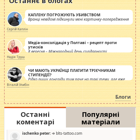
Останнє в блогах
КАПЛІНУ ПОГРОЖУЮТЬ УБИВСТВОМ
Вранці невідомі підкинули мені картинку-попередження
Сергій Каплін
Медіа-консолідація у Полтаві – рецепт проти
утисків
8 вересня – Міжнародний день солідарності
журналістів.
Надія Труш
ЧИ МАЮТЬ УКРАЇНЦІ ПЛАТИТИ ТРІЄЧНИКАМ
СТИПЕНДІЇ?
Рідко пишу лонгріди тим паче на такі теми, але вже
просто дістало! Обурюють сьогоднішні інсенуації
Віталій Улибін
навколо стипендіального питання. Штучно
роздувається ще одна соціальна катастрофа.
Блоги
Останні
Популярні
коментарі
матеріали
ischenko peter:
⇒ blts-tattoo.com