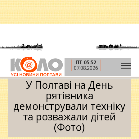
ПТ 05:52
»
»
Головна
Фото
У Полтаві на День рятівника
07.08.2026
демонстрували техніку та розважали дітей (Фото)
У Полтаві на День
рятівника
демонстрували техніку
та розважали дітей
(Фото)