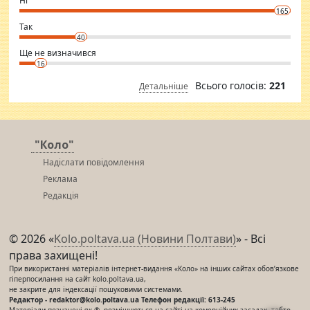
Ні
conscious in order to keep yourself fit and regularly go to the health
165
club.
⇒ sakshimirchandani.com
Так
40
Ще не визначився
16
Всього голосів:
221
Детальніше
"Коло"
Надіслати повідомлення
Реклама
Редакція
© 2026 «
Kolo.poltava.ua (Новини Полтави)
» - Всі
права захищені!
При використанні матеріалів інтернет-видання «Коло» на інших сайтах обов’язкове
гіперпосилання на сайт kolo.poltava.ua,
не закрите для індексації пошуковими системами.
Редактор - redaktor@kolo.poltava.ua Телефон редакції: 613-245