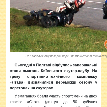
На злополучному поворті перед прямою старт-фініш сп
Сьогодні у Полтаві відбулись завершальні
етапи змагань Київського скутер-клубу. На
треку спортивно-технічного комплексу
«Лтава» визначилися переможці сезону у
перегонах на скутерах.
У змаганнях брали участь спортсмени на двох
класів: «Сток» (двигун до 50 кубічних