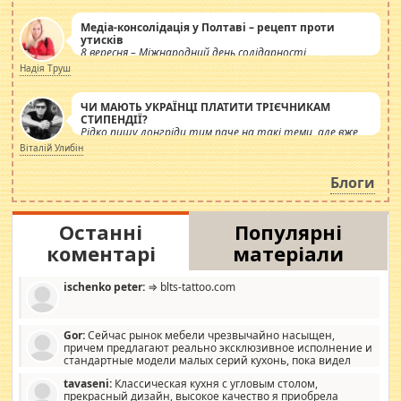
Медіа-консолідація у Полтаві – рецепт проти
утисків
8 вересня – Міжнародний день солідарності
журналістів.
Надія Труш
ЧИ МАЮТЬ УКРАЇНЦІ ПЛАТИТИ ТРІЄЧНИКАМ
СТИПЕНДІЇ?
Рідко пишу лонгріди тим паче на такі теми, але вже
просто дістало! Обурюють сьогоднішні інсенуації
Віталій Улибін
навколо стипендіального питання. Штучно
роздувається ще одна соціальна катастрофа.
Блоги
Останні
Популярні
коментарі
матеріали
ischenko peter:
⇒ blts-tattoo.com
Gor:
Сейчас рынок мебели чрезвычайно насыщен,
причем предлагают реально эксклюзивное исполнение и
стандартные модели малых серий кухонь, пока видел
отличную кухонную мебель по дизайну, мало походит на
tavaseni:
Классическая кухня с угловым столом,
стандартные формы, в MebelOk, креативненько и что главное -
прекрасный дизайн, высокое качество я приобрела
со вкусом все в порядке, без ненужных наворотов удорожающих