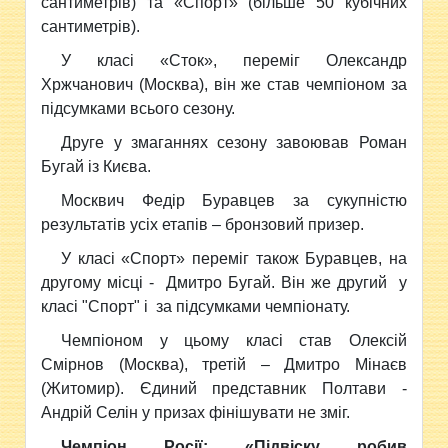
сантиметрів) та «Спорт» (більше 50
кубічних
сантиметрів
).
У класі «Сток», переміг Олександр
Хржчанович (Москва), він же став чемпіоном за
підсумками всього сезону.
Друге у змаганнях сезону завоював Роман
Бугай із Києва.
Москвич Федір Буравцев за сукупністю
результатів усіх етапів – бронзовий призер.
У класі «Спорт» переміг також Буравцев, на
другому місці - Дмитро Бугай. Він же другий у
класі "Спорт" і за підсумками чемпіонату.
Чемпіоном у цьому класі став Олексій
Смірнов (Москва), третій – Дмитро Мінаєв
(Житомир). Єдиний представник Полтави -
Андрій Селін у призах фінішувати не зміг.
Чемпіон Росії: «Підвіску робив