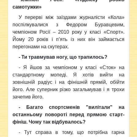
самотужки»
У перерві між заїздами журналісти «Кола»
поспілкувалися з Федором Буравцевим,
чемпіоном Росії – 2010 року у класі «Спорт».
Йому 20 років і п’ять із них він займається
перегонами на скутерах.
- Ти травмував ногу, що трапилось?
- Я йшов за чемпіоном у класі «Сток» на
стандартному мопеді. Я хотів вийти на
зовнішній радіус і на фінішній прямій, обійти
його. Але суперник різко загальмував і я трохи
зачепив його.
- Багато спортсменів "вилітали" на
останньому повороті перед прямою старт-
фініш. Чому так відбувалось?
- Тут справа в тому, що потрібна гарна