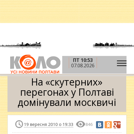
ПТ 10:53
»
»
Головна
Новини
На «скутерних» перегонах у
07.08.2026
Полтаві домінували москвичі
На «скутерних»
перегонах у Полтаві
домінували москвичі
19 вересня 2010 о 19:33
846