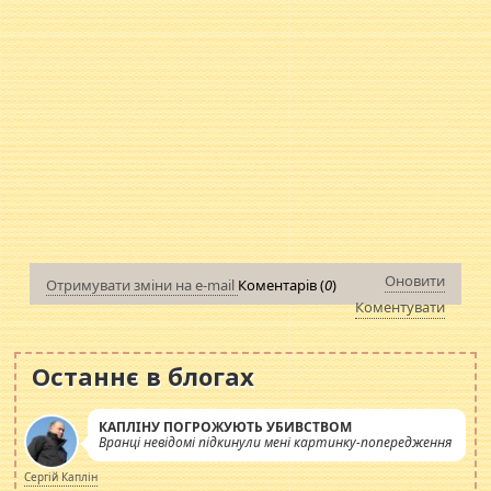
Оновити
Отримувати зміни на e-mail
Коментарів (
0
)
Коментувати
Останнє в блогах
КАПЛІНУ ПОГРОЖУЮТЬ УБИВСТВОМ
Вранці невідомі підкинули мені картинку-попередження
Сергій Каплін