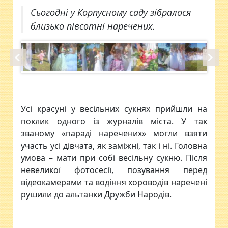
Сьогодні у Корпусному саду зібралося
близько півсотні наречених.
Усі красуні у весільних сукнях прийшли на
поклик одного із журналів міста. У так
званому «параді наречених» могли взяти
участь усі дівчата, як заміжні, так і ні. Головна
умова – мати при собі весільну сукню. Після
невеликої фотосесії, позування перед
відеокамерами та водіння хороводів наречені
рушили до альтанки Дружби Народів.