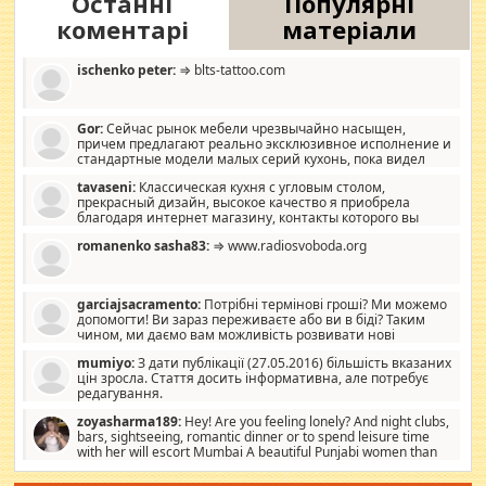
Останні
Популярні
коментарі
матеріали
ischenko peter:
⇒ blts-tattoo.com
Gor:
Сейчас рынок мебели чрезвычайно насыщен,
причем предлагают реально эксклюзивное исполнение и
стандартные модели малых серий кухонь, пока видел
отличную кухонную мебель по дизайну, мало походит на
tavaseni:
Классическая кухня с угловым столом,
стандартные формы, в MebelOk, креативненько и что главное -
прекрасный дизайн, высокое качество я приобрела
со вкусом все в порядке, без ненужных наворотов удорожающих
благодаря интернет магазину, контакты которого вы
мебель, а это не последний фактор.
можете просмотреть https://mwood.com.ua.
romanenko sasha83:
⇒ www.radiosvoboda.org
garciajsacramento:
Потрібні термінові гроші? Ми можемо
допомогти! Ви зараз переживаєте або ви в біді? Таким
чином, ми даємо вам можливість розвивати нові
розробки. Як багата людина, я почуваю себе зобов'язаним
mumiyo:
З дати публікації (27.05.2016) більшість вказаних
допомагати людям, які намагаються дати їм шанс. Кожен
цін зросла. Стаття досить інформативна, але потребує
заслуговує на другий шанс, і, оскільки влада не зможе, вони
редагування.
повинні приймати від інших. Для нас нема багато суми, і зрілість
ми визначаємо за взаємною згодою. Ні сюрпризів, ні додаткових
zoyasharma189:
Hey! Are you feeling lonely? And night clubs,
витрат, а тільки узгоджених сум і нічого іншого. Не чекайте і не
bars, sightseeing, romantic dinner or to spend leisure time
коментуйте цей пост. Введіть суму, яку ви хочете подати, і ми
with her will escort Mumbai A beautiful Punjabi women than
зв'яжемося з вами з усіма варіантами. зв'яжіться з нами
sexy escort companion in arms that you guys feel like 5 star luxury
сьогодні на garciajsacramento@gmail.com Вам потрібні термінові
hotel had to spend the night in their search for loved solitaire free