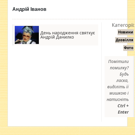
Андрій Іванов
Категорії:
Новини
День народження святкує
Андрій Данилко
Дозвілля
Фото
Помітили
помилку?
Будь
ласка,
виділіть її
мишкою і
натисніть
Ctrl +
Enter