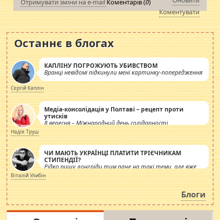
Оновити
Отримувати зміни на e-mail
Коментарів (
0
)
Коментувати
Останнє в блогах
КАПЛІНУ ПОГРОЖУЮТЬ УБИВСТВОМ
Вранці невідомі підкинули мені картинку-попередження
Сергій Каплін
Медіа-консолідація у Полтаві – рецепт проти
утисків
8 вересня – Міжнародний день солідарності
журналістів.
Надія Труш
ЧИ МАЮТЬ УКРАЇНЦІ ПЛАТИТИ ТРІЄЧНИКАМ
СТИПЕНДІЇ?
Рідко пишу лонгріди тим паче на такі теми, але вже
просто дістало! Обурюють сьогоднішні інсенуації
Віталій Улибін
навколо стипендіального питання. Штучно
роздувається ще одна соціальна катастрофа.
Блоги