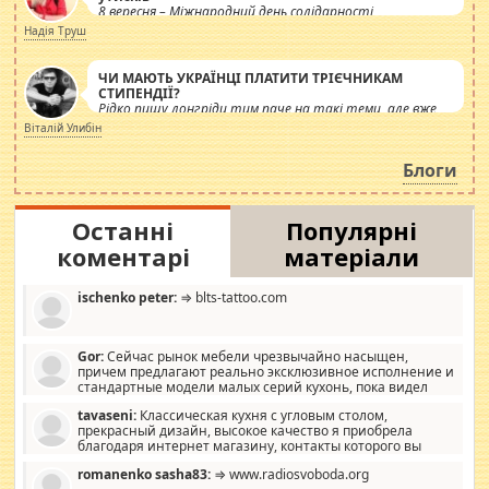
8 вересня – Міжнародний день солідарності
журналістів.
Надія Труш
ЧИ МАЮТЬ УКРАЇНЦІ ПЛАТИТИ ТРІЄЧНИКАМ
СТИПЕНДІЇ?
Рідко пишу лонгріди тим паче на такі теми, але вже
просто дістало! Обурюють сьогоднішні інсенуації
Віталій Улибін
навколо стипендіального питання. Штучно
роздувається ще одна соціальна катастрофа.
Блоги
Останні
Популярні
коментарі
матеріали
ischenko peter:
⇒ blts-tattoo.com
Gor:
Сейчас рынок мебели чрезвычайно насыщен,
причем предлагают реально эксклюзивное исполнение и
стандартные модели малых серий кухонь, пока видел
отличную кухонную мебель по дизайну, мало походит на
tavaseni:
Классическая кухня с угловым столом,
стандартные формы, в MebelOk, креативненько и что главное -
прекрасный дизайн, высокое качество я приобрела
со вкусом все в порядке, без ненужных наворотов удорожающих
благодаря интернет магазину, контакты которого вы
мебель, а это не последний фактор.
можете просмотреть https://mwood.com.ua.
romanenko sasha83:
⇒ www.radiosvoboda.org