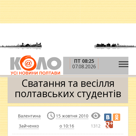
ПТ 08:25
»
»
Головна
Фото
Сватання та весілля
07.08.2026
полтавських студентів
Сватання та весілля
полтавських студентів
Валентина
15 жовтня 2010
Зайченко
о 10:16
1312