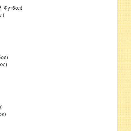
й, Футбол)
л)
бол)
ол)
л)
ол)