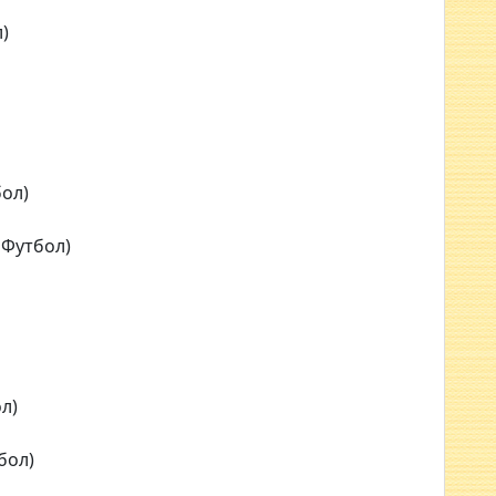
)
бол)
 Футбол)
л)
бол)