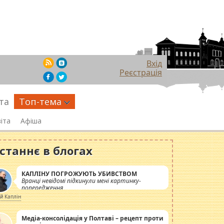
Вхід
Реєстрація
та
Топ-тема
іта
Афіша
станнє в блогах
КАПЛІНУ ПОГРОЖУЮТЬ УБИВСТВОМ
Вранці невідомі підкинули мені картинку-
попередження
ій Каплін
Медіа-консолідація у Полтаві – рецепт проти