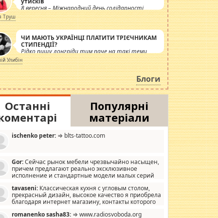
утисків
8 вересня – Міжнародний день солідарності
журналістів.
я Труш
ЧИ МАЮТЬ УКРАЇНЦІ ПЛАТИТИ ТРІЄЧНИКАМ
СТИПЕНДІЇ?
Рідко пишу лонгріди тим паче на такі теми,
але вже просто дістало! Обурюють сьогоднішні
лій Улибін
інсенуації навколо стипендіального питання.
Штучно роздувається ще одна соціальна
Блоги
катастрофа.
Останні
Популярні
коментарі
матеріали
ischenko peter:
⇒ blts-tattoo.com
Gor:
Сейчас рынок мебели чрезвычайно насыщен,
причем предлагают реально эксклюзивное
исполнение и стандартные модели малых серий
хонь, пока видел отличную кухонную мебель по
tavaseni:
Классическая кухня с угловым столом,
зайну, мало походит на стандартные формы, в MebelOk,
прекрасный дизайн, высокое качество я приобрела
еативненько и что главное - со вкусом все в порядке,
благодаря интернет магазину, контакты которого
з ненужных наворотов удорожающих мебель, а это не
 можете просмотреть https://mwood.com.ua.
следний фактор.
romanenko sasha83:
⇒ www.radiosvoboda.org