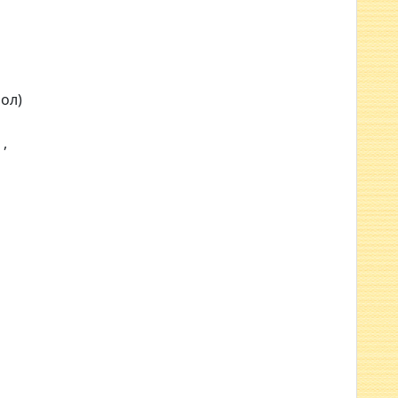
ол)
,