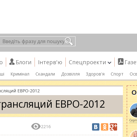
о
Блоги
Інтерв'ю
Спецпроекти
Газе
ші
Кримінал
Скандали
Дозвілля
Здоров'я
Спорт
Осв
О
нсляций ЕВРО-2012
трансляций ЕВРО-2012
Серг
2216