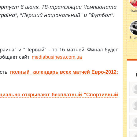
тартует 8 июня. ТВ-трансляции Чемпионата
Наді
раїна", "Перший національний" и "Футбол".
Віта
раина" и "Первый" - по 16 матчей. Финал будет
сообщает сайт
mediabusiness.com.ua
есть
полный календарь всех матчей Евро-2012:
циально открывают бесплатный "Спортивный
ку
ди
кр
бе
вы
по