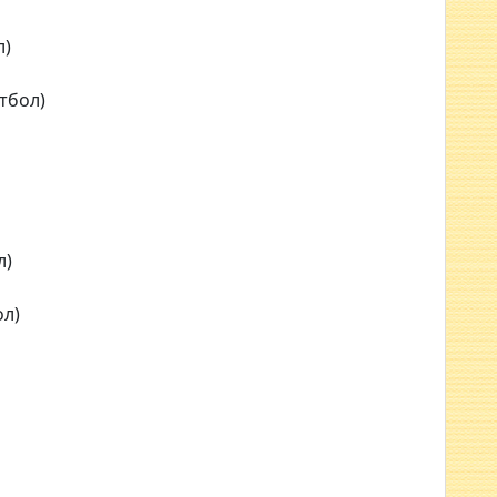
л)
утбол)
л)
ол)