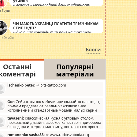
утисків
8 вересня – Міжнародний день солідарності
журналістів.
я Труш
ЧИ МАЮТЬ УКРАЇНЦІ ПЛАТИТИ ТРІЄЧНИКАМ
СТИПЕНДІЇ?
Рідко пишу лонгріди тим паче на такі теми,
але вже просто дістало! Обурюють сьогоднішні
лій Улибін
інсенуації навколо стипендіального питання.
Штучно роздувається ще одна соціальна
Блоги
катастрофа.
Останні
Популярні
коментарі
матеріали
ischenko peter:
⇒ blts-tattoo.com
Gor:
Сейчас рынок мебели чрезвычайно насыщен,
причем предлагают реально эксклюзивное
исполнение и стандартные модели малых серий
хонь, пока видел отличную кухонную мебель по
tavaseni:
Классическая кухня с угловым столом,
зайну, мало походит на стандартные формы, в MebelOk,
прекрасный дизайн, высокое качество я приобрела
еативненько и что главное - со вкусом все в порядке,
благодаря интернет магазину, контакты которого
з ненужных наворотов удорожающих мебель, а это не
 можете просмотреть https://mwood.com.ua.
следний фактор.
romanenko sasha83:
⇒ www.radiosvoboda.org