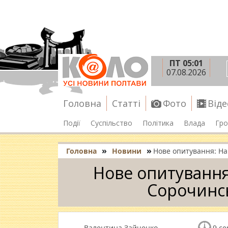
ПТ 05:01
07.08.2026
Головна
Статті
Фото
Віде
Події
Суспільство
Політика
Влада
Гро
»
»
Головна
Новини
Нове опитування: На
Нове опитування
Сорочинс
Валентина Зайченко
9 се