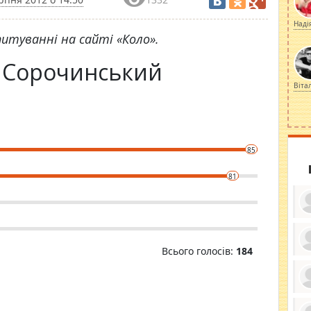
Наді
итуванні на сайті «Коло».
а Сорочинський
Віта
85
81
Всього голосів:
184
ку
ди
кр
бе
вы
по