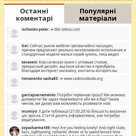
Останні
Популярні
коментарі
матеріали
ischenko peter:
⇒ blts-tattoo.com
Gor:
Сейчас рынок мебели чрезвычайно насыщен,
причем предлагают реально эксклюзивное исполнение и
стандартные модели малых серий кухонь, пока видел
отличную кухонную мебель по дизайну, мало походит на
tavaseni:
Классическая кухня с угловым столом,
стандартные формы, в MebelOk, креативненько и что главное -
прекрасный дизайн, высокое качество я приобрела
со вкусом все в порядке, без ненужных наворотов удорожающих
благодаря интернет магазину, контакты которого вы
мебель, а это не последний фактор.
можете просмотреть https://mwood.com.ua.
romanenko sasha83:
⇒ www.radiosvoboda.org
garciajsacramento:
Потрібні термінові гроші? Ми можемо
допомогти! Ви зараз переживаєте або ви в біді? Таким
чином, ми даємо вам можливість розвивати нові
розробки. Як багата людина, я почуваю себе зобов'язаним
mumiyo:
З дати публікації (27.05.2016) більшість вказаних
допомагати людям, які намагаються дати їм шанс. Кожен
цін зросла. Стаття досить інформативна, але потребує
заслуговує на другий шанс, і, оскільки влада не зможе, вони
редагування.
повинні приймати від інших. Для нас нема багато суми, і зрілість
ми визначаємо за взаємною згодою. Ні сюрпризів, ні додаткових
zoyasharma189:
Hey! Are you feeling lonely? And night clubs,
витрат, а тільки узгоджених сум і нічого іншого. Не чекайте і не
bars, sightseeing, romantic dinner or to spend leisure time
коментуйте цей пост. Введіть суму, яку ви хочете подати, і ми