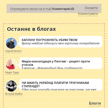
Оновити
Отримувати зміни на e-mail
Коментарів (
0
)
Коментувати
Останнє в блогах
КАПЛІНУ ПОГРОЖУЮТЬ УБИВСТВОМ
Вранці невідомі підкинули мені картинку-попередження
Сергій Каплін
Медіа-консолідація у Полтаві – рецепт проти
утисків
8 вересня – Міжнародний день солідарності
журналістів.
Надія Труш
ЧИ МАЮТЬ УКРАЇНЦІ ПЛАТИТИ ТРІЄЧНИКАМ
СТИПЕНДІЇ?
Рідко пишу лонгріди тим паче на такі теми, але вже
просто дістало! Обурюють сьогоднішні інсенуації
Віталій Улибін
навколо стипендіального питання. Штучно
роздувається ще одна соціальна катастрофа.
Блоги