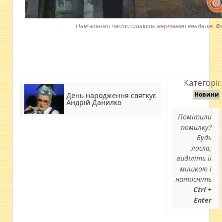
Пам’ятники часто стають жертвами вандалів. Фот
Категорії:
Новини
День народження святкує
Андрій Данилко
Помітили
помилку?
Будь
ласка,
виділіть її
мишкою і
натисніть
Ctrl +
Enter