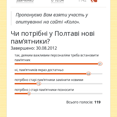
Зайченко
о 16:04
1142
Пропонуємо Вам взяти участь у
опитуванні на сайті «Коло».
Чи потрібні у Полтаві нові
пам’ятники?
Завершено: 30.08.2012
так, деяким важливим персоналіям треба встановити
пам’ятник
51
ні, пам’ятників якраз достатньо
44
потрібно старі пам’ятники замінити новими
15
потрібно і старі пам’ятники позносити
9
Всього голосів:
119