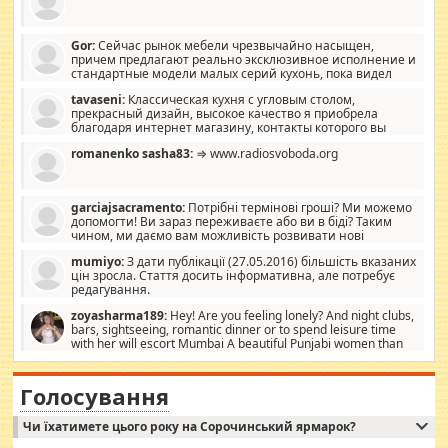
Gor:
Сейчас рынок мебели чрезвычайно насыщен,
причем предлагают реально эксклюзивное исполнение и
стандартные модели малых серий кухонь, пока видел
отличную кухонную мебель по дизайну, мало походит на
tavaseni:
Классическая кухня с угловым столом,
стандартные формы, в MebelOk, креативненько и что главное -
прекрасный дизайн, высокое качество я приобрела
со вкусом все в порядке, без ненужных наворотов удорожающих
благодаря интернет магазину, контакты которого вы
мебель, а это не последний фактор.
можете просмотреть https://mwood.com.ua.
romanenko sasha83:
⇒ www.radiosvoboda.org
garciajsacramento:
Потрібні термінові гроші? Ми можемо
допомогти! Ви зараз переживаєте або ви в біді? Таким
чином, ми даємо вам можливість розвивати нові
розробки. Як багата людина, я почуваю себе зобов'язаним
mumiyo:
З дати публікації (27.05.2016) більшість вказаних
допомагати людям, які намагаються дати їм шанс. Кожен
цін зросла. Стаття досить інформативна, але потребує
заслуговує на другий шанс, і, оскільки влада не зможе, вони
редагування.
повинні приймати від інших. Для нас нема багато суми, і зрілість
ми визначаємо за взаємною згодою. Ні сюрпризів, ні додаткових
zoyasharma189:
Hey! Are you feeling lonely? And night clubs,
витрат, а тільки узгоджених сум і нічого іншого. Не чекайте і не
bars, sightseeing, romantic dinner or to spend leisure time
коментуйте цей пост. Введіть суму, яку ви хочете подати, і ми
with her will escort Mumbai A beautiful Punjabi women than
зв'яжемося з вами з усіма варіантами. зв'яжіться з нами
sexy escort companion in arms that you guys feel like 5 star luxury
сьогодні на garciajsacramento@gmail.com Вам потрібні термінові
hotel had to spend the night in their search for loved solitaire free
гроші? Ми можемо допомогти!
maintenance stops in Mumbai. Here we offer fair and very attractive
Голосування
woman "Love Solitaire" beautiful figure and shapely body shapes.
Independent escort in Mumbai, truthful, friendly and cheerful girl.
Чи їхатимете цього року на Сорочинський ярмарок?
WhatsApp via an easily can see the latest pictures of her body and the
godly. Variety is the spice of life, he believes, so always travel and