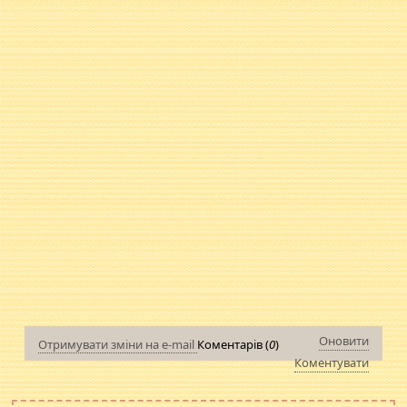
Оновити
Отримувати зміни на e-mail
Коментарів (
0
)
Коментувати