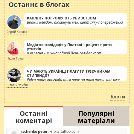
Останнє в блогах
КАПЛІНУ ПОГРОЖУЮТЬ УБИВСТВОМ
Вранці невідомі підкинули мені картинку-попередження
Сергій Каплін
Медіа-консолідація у Полтаві – рецепт проти
утисків
8 вересня – Міжнародний день солідарності
журналістів.
Надія Труш
ЧИ МАЮТЬ УКРАЇНЦІ ПЛАТИТИ ТРІЄЧНИКАМ
СТИПЕНДІЇ?
Рідко пишу лонгріди тим паче на такі теми, але вже
просто дістало! Обурюють сьогоднішні інсенуації
Віталій Улибін
навколо стипендіального питання. Штучно
роздувається ще одна соціальна катастрофа.
Блоги
Останні
Популярні
коментарі
матеріали
ischenko peter:
⇒ blts-tattoo.com