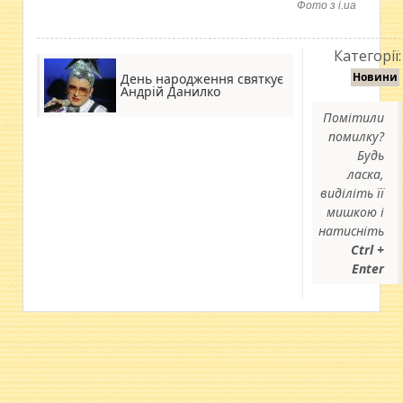
Фото з i.ua
Категорії:
Новини
День народження святкує
Андрій Данилко
Помітили
помилку?
Будь
ласка,
виділіть її
мишкою і
натисніть
Ctrl +
Enter