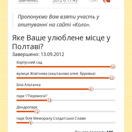
Зайченко
2012 о 11:43
1247
Пропонуємо Вам взяти участь у
опитуванні на сайті «Коло».
Яке Ваше улюблене місце у
Полтаві?
Завершено: 13.09.2012
Корпусний сад
53
вулиця Жовтнева (каштанова алея, бруківка)
52
Біла Альтанка
41
парк \"Перемога\"
19
Дендропарк
12
парк біля Меморіалу Солдатської Слави
8