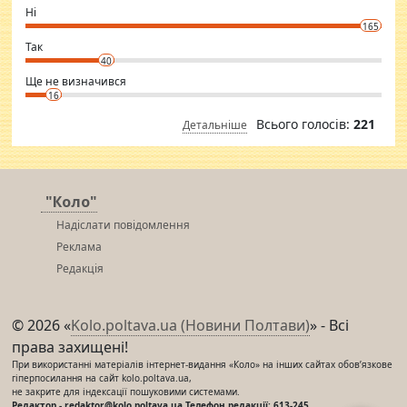
want to meet new people. Sakshi Mirchandani health and figure
Ні
conscious in order to keep yourself fit and regularly go to the health
165
club.
⇒ sakshimirchandani.com
Так
40
Ще не визначився
16
Всього голосів:
221
Детальніше
"Коло"
Надіслати повідомлення
Реклама
Редакція
© 2026 «
Kolo.poltava.ua (Новини Полтави)
» - Всі
права захищені!
При використанні матеріалів інтернет-видання «Коло» на інших сайтах обов’язкове
гіперпосилання на сайт kolo.poltava.ua,
не закрите для індексації пошуковими системами.
Редактор - redaktor@kolo.poltava.ua Телефон редакції: 613-245