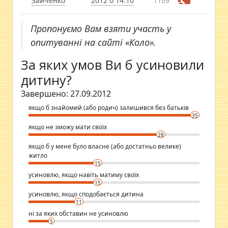
Зайченко
2012 о 14:10
1169
Пропонуємо Вам взяти участь у
опитуванні на сайті «Коло».
За яких умов Ви б усиновили
дитину?
Завершено: 27.09.2012
якщо б знайомий (або родич) залишився без батьків
35
якщо не зможу мати своїх
28
якщо б у мене було власне (або достатньо велике)
житло
15
усиновлю, якщо навіть матиму своїх
15
усиновлю, якщо сподобається дитина
11
ні за яких обставин не усиновлю
5