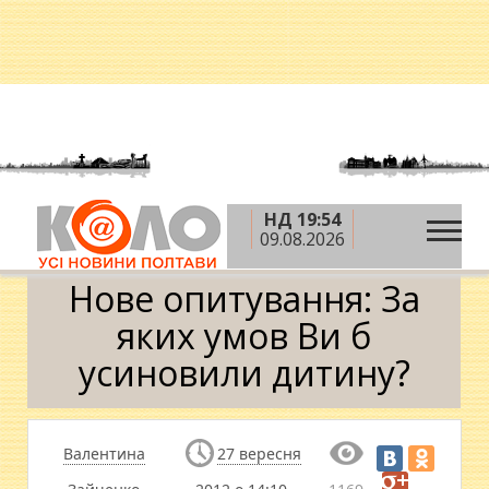
НД 19:54
»
»
Головна
Новини
Нове опитування: За яких
09.08.2026
умов Ви б усиновили дитину?
Нове опитування: За
яких умов Ви б
усиновили дитину?
Валентина
27 вересня