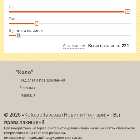
godly. Variety is the spice of life, he believes, so always travel and
want to meet new people. Sakshi Mirchandani health and figure
Ні
conscious in order to keep yourself fit and regularly go to the health
165
club.
⇒ sakshimirchandani.com
Так
40
Ще не визначився
16
Всього голосів:
221
Детальніше
"Коло"
Надіслати повідомлення
Реклама
Редакція
© 2026 «
Kolo.poltava.ua (Новини Полтави)
» - Всі
права захищені!
При використанні матеріалів інтернет-видання «Коло» на інших сайтах обов’язкове
гіперпосилання на сайт kolo.poltava.ua,
не закрите для індексації пошуковими системами.