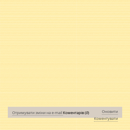
Оновити
Отримувати зміни на e-mail
Коментарів (
0
)
Коментувати