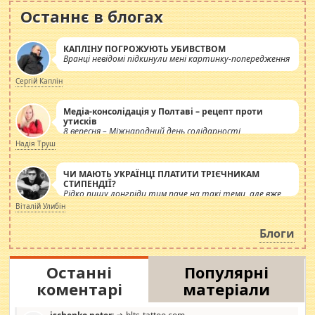
Останнє в блогах
КАПЛІНУ ПОГРОЖУЮТЬ УБИВСТВОМ
Вранці невідомі підкинули мені картинку-попередження
Сергій Каплін
Медіа-консолідація у Полтаві – рецепт проти
утисків
8 вересня – Міжнародний день солідарності
журналістів.
Надія Труш
ЧИ МАЮТЬ УКРАЇНЦІ ПЛАТИТИ ТРІЄЧНИКАМ
СТИПЕНДІЇ?
Рідко пишу лонгріди тим паче на такі теми, але вже
просто дістало! Обурюють сьогоднішні інсенуації
Віталій Улибін
навколо стипендіального питання. Штучно
роздувається ще одна соціальна катастрофа.
Блоги
Останні
Популярні
коментарі
матеріали