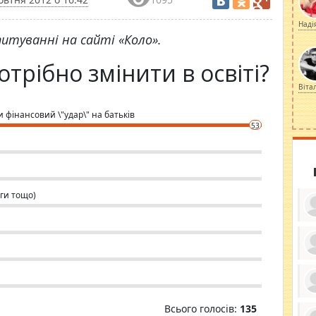
Наді
итуванні на сайті «Коло».
трібно змінити в освіті?
Віта
фінансовий \"удар\" на батьків
53
ги тощо)
ку
ди
кр
бе
вы
по
Всього голосів:
135