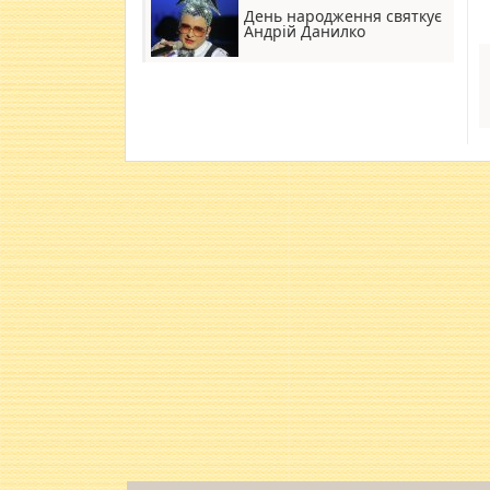
День народження святкує
Андрій Данилко