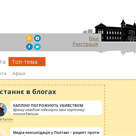
Вхід
Реєстрація
та
Топ-тема
іта
Афіша
станнє в блогах
КАПЛІНУ ПОГРОЖУЮТЬ УБИВСТВОМ
Вранці невідомі підкинули мені картинку-
попередження
ій Каплін
Медіа-консолідація у Полтаві – рецепт проти