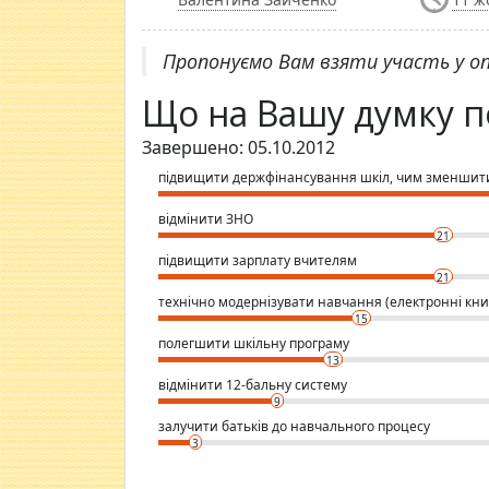
Пропонуємо Вам взяти участь у оп
Що на Вашу думку по
Завершено: 05.10.2012
підвищити держфінансування шкіл, чим зменшити 
відмінити ЗНО
21
підвищити зарплату вчителям
21
технічно модернізувати навчання (електронні кни
15
полегшити шкільну програму
13
відмінити 12-бальну систему
9
залучити батьків до навчального процесу
3