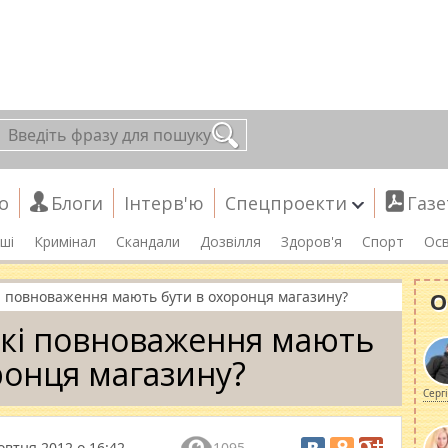
о
Блоги
Інтерв'ю
Спецпроекти
Газе
ші
Кримінал
Скандали
Дозвілля
Здоров'я
Спорт
Осв
О
і повноваження мають бути в охоронця магазину?
Які повноваження мають
ронця магазину?
Серг
овтня 2012 о 16:42
1095