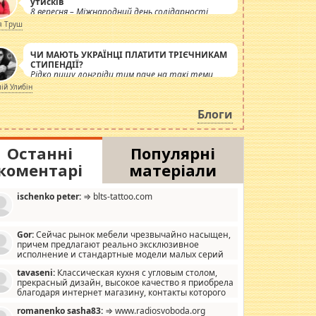
утисків
8 вересня – Міжнародний день солідарності
журналістів.
я Труш
ЧИ МАЮТЬ УКРАЇНЦІ ПЛАТИТИ ТРІЄЧНИКАМ
СТИПЕНДІЇ?
Рідко пишу лонгріди тим паче на такі теми,
але вже просто дістало! Обурюють сьогоднішні
лій Улибін
інсенуації навколо стипендіального питання.
Штучно роздувається ще одна соціальна
Блоги
катастрофа.
Останні
Популярні
коментарі
матеріали
ischenko peter:
⇒ blts-tattoo.com
Gor:
Сейчас рынок мебели чрезвычайно насыщен,
причем предлагают реально эксклюзивное
исполнение и стандартные модели малых серий
хонь, пока видел отличную кухонную мебель по
tavaseni:
Классическая кухня с угловым столом,
зайну, мало походит на стандартные формы, в MebelOk,
прекрасный дизайн, высокое качество я приобрела
еативненько и что главное - со вкусом все в порядке,
благодаря интернет магазину, контакты которого
з ненужных наворотов удорожающих мебель, а это не
 можете просмотреть https://mwood.com.ua.
следний фактор.
romanenko sasha83:
⇒ www.radiosvoboda.org