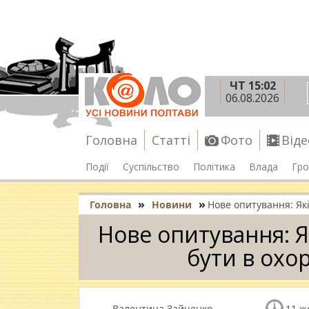
ЧТ 15:02
06.08.2026
Головна
Статті
Фото
Віде
Події
Суспільство
Політика
Влада
Гро
»
»
Головна
Новини
Нове опитування: Як
Нове опитування: 
бути в охо
Валентина Зайченко
11 ж