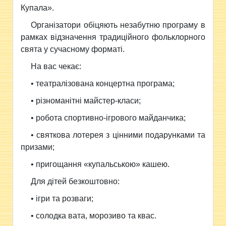
Купала».
Організатори обіцяють незабутню програму в
рамках відзначення традиційного фольклорного
свята у сучасному форматі.
На вас чекає:
• театралізована концертна програма;
• різноманітні майстер-класи;
• робота спортивно-ігрового майданчика;
• святкова лотерея з цінними подарунками та
призами;
• пригощання «купальською» кашею.
Для дітей безкоштовно:
• ігри та розваги;
• солодка вата, морозиво та квас.