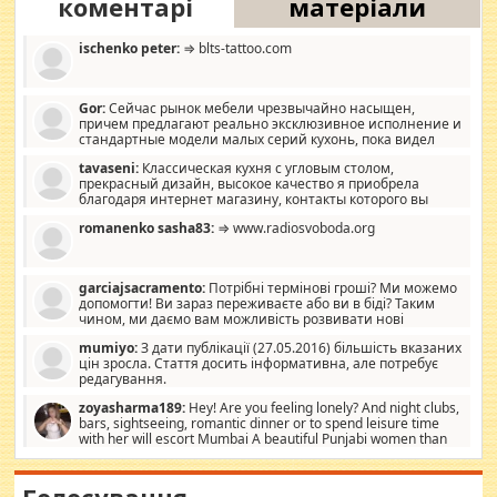
коментарі
матеріали
ischenko peter:
⇒ blts-tattoo.com
Gor:
Сейчас рынок мебели чрезвычайно насыщен,
причем предлагают реально эксклюзивное исполнение и
стандартные модели малых серий кухонь, пока видел
отличную кухонную мебель по дизайну, мало походит на
tavaseni:
Классическая кухня с угловым столом,
стандартные формы, в MebelOk, креативненько и что главное -
прекрасный дизайн, высокое качество я приобрела
со вкусом все в порядке, без ненужных наворотов удорожающих
благодаря интернет магазину, контакты которого вы
мебель, а это не последний фактор.
можете просмотреть https://mwood.com.ua.
romanenko sasha83:
⇒ www.radiosvoboda.org
garciajsacramento:
Потрібні термінові гроші? Ми можемо
допомогти! Ви зараз переживаєте або ви в біді? Таким
чином, ми даємо вам можливість розвивати нові
розробки. Як багата людина, я почуваю себе зобов'язаним
mumiyo:
З дати публікації (27.05.2016) більшість вказаних
допомагати людям, які намагаються дати їм шанс. Кожен
цін зросла. Стаття досить інформативна, але потребує
заслуговує на другий шанс, і, оскільки влада не зможе, вони
редагування.
повинні приймати від інших. Для нас нема багато суми, і зрілість
ми визначаємо за взаємною згодою. Ні сюрпризів, ні додаткових
zoyasharma189:
Hey! Are you feeling lonely? And night clubs,
витрат, а тільки узгоджених сум і нічого іншого. Не чекайте і не
bars, sightseeing, romantic dinner or to spend leisure time
коментуйте цей пост. Введіть суму, яку ви хочете подати, і ми
with her will escort Mumbai A beautiful Punjabi women than
зв'яжемося з вами з усіма варіантами. зв'яжіться з нами
sexy escort companion in arms that you guys feel like 5 star luxury
сьогодні на garciajsacramento@gmail.com Вам потрібні термінові
hotel had to spend the night in their search for loved solitaire free
гроші? Ми можемо допомогти!
maintenance stops in Mumbai. Here we offer fair and very attractive