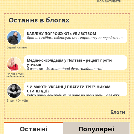
Коментувати
Останнє в блогах
КАПЛІНУ ПОГРОЖУЮТЬ УБИВСТВОМ
Вранці невідомі підкинули мені картинку-попередження
Сергій Каплін
Медіа-консолідація у Полтаві – рецепт проти
утисків
8 вересня – Міжнародний день солідарності
журналістів.
Надія Труш
ЧИ МАЮТЬ УКРАЇНЦІ ПЛАТИТИ ТРІЄЧНИКАМ
СТИПЕНДІЇ?
Рідко пишу лонгріди тим паче на такі теми, але вже
просто дістало! Обурюють сьогоднішні інсенуації
Віталій Улибін
навколо стипендіального питання. Штучно
роздувається ще одна соціальна катастрофа.
Блоги
Останні
Популярні