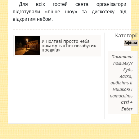
Для всіх гостей свята організатори
підготували «пінне шоу» та дискотеку під
відкритим небом.
Категорії:
У Полтаві просто неба
Афіша
покажуть «Тіні незабутих
предків»
Помітили
помилку?
Будь
ласка,
виділіть її
мишкою і
натисніть
Ctrl +
Enter