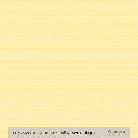
Оновити
Отримувати зміни на e-mail
Коментарів (
0
)