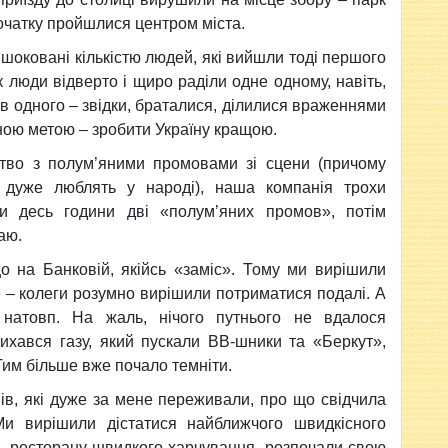
очатку пройшлися центром міста.
шоковані кількістю людей, які вийшли тоді першого
к люди відверто і щиро раділи одне одному, навіть,
в одного – звідки, браталися, ділилися враженнями
льною метою – зробити Україну кращою.
ство з полум’яними промовами зі сцени (причому
 дуже люблять у народі), наша компанія трохи
и десь години дві «полум’яних промов», потім
чаю.
о на Банковій, якійсь «заміс». Тому ми вирішили
 – колеги розумно вирішили потриматися подалі. А
натовп. На жаль, нічого путнього не вдалося
ихався газу, який пускали ВВ-шники та «Беркут»,
Тим більше вже почало темніти.
ів, які дуже за мене переживали, про що свідчила
 Ми вирішили дістатися найближчого швидкісного
сь ресторану швидкого харчування, розпочали свою