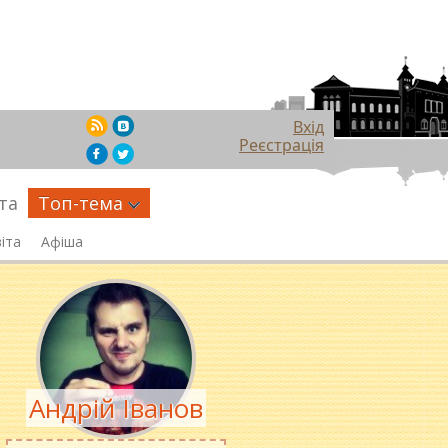
Вхід
Реєстрація
та
Топ-тема
іта
Афіша
Андрій Іванов