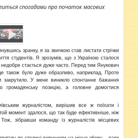
ілиться спогадами про початок масових
инувшись зранку, я за звичкою став листати стрічки
ття студентів. Я зрозумів, що з Україною сталося
 недобре стається дуже часто. Перед тим Янукович
 це також було дуже образливо, наприклад. Проте
хи закрутило. У мене виникло спонтанне бажання
ю громадянську позицію, а головне домогтися
иївським журналістом, вирішив все ж поїхати і
 той момент здалося, що так буде ефективніше, ніж
Тож, зібравши команду із журналістів місцевих
 приїзду до столиці вирушили на місце збору – парк