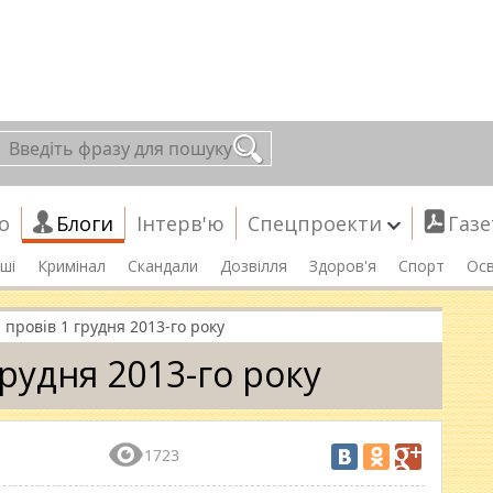
о
Блоги
Інтерв'ю
Спецпроекти
Газе
ші
Кримінал
Скандали
Дозвілля
Здоров'я
Спорт
Осв
я провів 1 грудня 2013-го року
грудня 2013-го року
1723