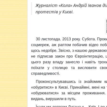
Журналіст «Кола» Андрій Іванов д
протестів у Києві.
30 листопада. 2013 року. Субота. Прок
соцмереж, аж раптом побачив відео поби
щось недобре. Звісно, з нашою державою
не підписав закон про Євроінтеграцію,
цього разу владу занесло і навіть тро
поїхати у столицю та висловити сво
справедливості.
Проконсультувавшись із знайомим к
«обуритися» в Києві. Принаймні, мені на
«обурюватися» за місцем проживання. 
видань, вирушили в путь.
Їхали ми потягом Луганськ – Київ. І по