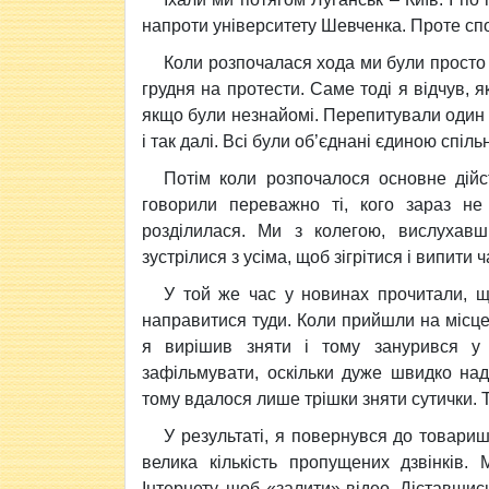
напроти університету Шевченка. Проте сп
Коли розпочалася хода ми були просто 
грудня на протести. Саме тоді я відчув, я
якщо були незнайомі. Перепитували один 
і так далі. Всі були об’єднані єдиною спі
Потім коли розпочалося основне дій
говорили переважно ті, кого зараз не
розділилася. Ми з колегою, вислухавш
зустрілися з усіма, щоб зігрітися і випити 
У той же час у новинах прочитали, щ
направитися туди. Коли прийшли на місце
я вирішив зняти і тому занурився у 
зафільмувати, оскільки дуже швидко над
тому вдалося лише трішки зняти сутички. 
У результаті, я повернувся до товариш
велика кількість пропущених дзвінків.
Інтернету, щоб «залити» відео. Діставши