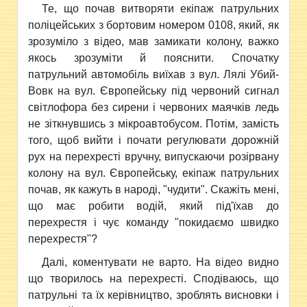
Те, що почав витворяти екіпаж патрульних
поліцейських з бортовим номером 0108, який, як
зрозуміло з відео, мав замикати колону, важко
якось зрозуміти й пояснити. Спочатку
патрульний автомобіль виїхав з вул. Лялі Убий-
Вовк на вул. Європейську під червоний сигнал
світлофора без сирени і червоних маячків ледь
не зіткнувшись з мікроавтобусом. Потім, замість
того, щоб вийти і почати регулювати дорожній
рух на перехресті вручну, випускаючи розірвану
колону на вул. Європейську, екіпаж патрульних
почав, як кажуть в народі, "чудити". Скажіть мені,
що має робити водій, який під'їхав до
перехрестя і чує команду "покидаємо швидко
перехрестя"?
Далі, коментувати не варто. На відео видно
що творилось на перехресті. Сподіваюсь, що
патрульні та їх керівництво, зроблять висновки і