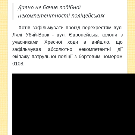
Давно не бачив подібної
некомпетентності поліцейських
Хотів зафільмувати проїз
д перехрестям вул.
Лялі Убий-Вовк - вул. Європейська колони з
учасниками Хресної ходи а вийшло, що
зафільмував абсолютно некомпетентні дії
екіпажу патрульної поліції з бортовим номером
0108.