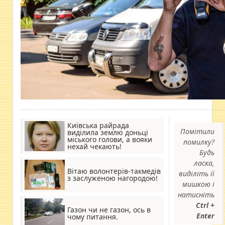
Київська райрада
Помітили
виділила землю доньці
міського голови, а вояки
помилку?
нехай чекають!
Будь
ласка,
Вітаю волонтерів-такмедів
виділіть її
з заслуженою нагородою!
мишкою і
натисніть
Ctrl +
Газон чи не газон, ось в
Enter
чому питання.