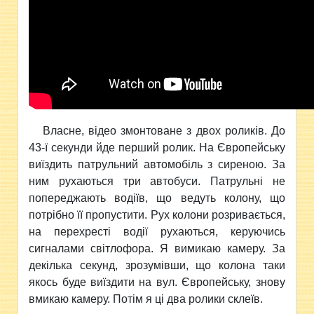
Власне, відео змонтоване з двох роликів. До
43-ї секунди йде перший ролик. На Європейську
виїздить патрульний автомобіль з сиреною. За
ним рухаються три автобуси. Патрульні не
попереджають водіїв, що ведуть колону, що
потрібно її пропустити. Рух колони розривається,
на перехресті водії рухаються, керуючись
сигналами світлофора. Я вимикаю камеру. За
декілька секунд, зрозумівши, що колона таки
якось буде виїздити на вул. Європейську, знову
вмикаю камеру. Потім я ці два ролики склеїв.