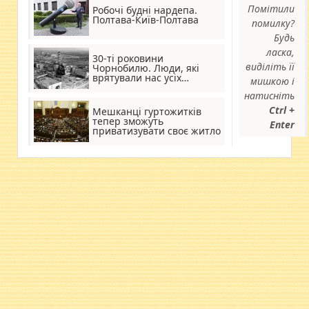
Помітили
Робочі будні нардепа.
Полтава-Київ-Полтава
помилку?
Будь
ласка,
30-ті роковини
виділіть її
Чорнобилю. Люди, які
врятували нас усіх…
мишкою і
натисніть
Ctrl +
Мешканці гуртожитків
тепер зможуть
Enter
приватизувати своє житло