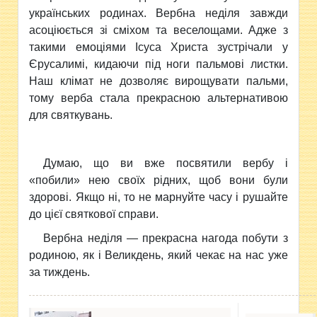
українських родинах. Вербна неділя завжди
асоціюється зі сміхом та веселощами. Адже з
такими емоціями Ісуса Христа зустрічали у
Єрусалимі, кидаючи під ноги пальмові листки.
Наш клімат не дозволяє вирощувати пальми,
тому верба стала прекрасною альтернативою
для святкувань.
Думаю, що ви вже посвятили вербу і
«побили» нею своїх рідних, щоб вони були
здорові. Якщо ні, то не марнуйте часу і рушайте
до цієї святкової справи.
Вербна неділя — прекрасна нагода побути з
родиною, як і Великдень, який чекає на нас уже
за тиждень.