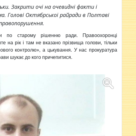
ьки. Закрити очі на очевидні факти і
ма. Голові Октябрської райради в Полтаві
 правопорушення.
али
по старому рішенню ради. Правоохоронці
е на рік і там не вказано прізвища голови, тільки
ового контролю», а цькування. У нас прокуратура
рави шукає до кого причепитися.