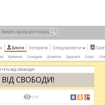
о
Блоги
Інтерв'ю
Спецпроекти
Газе
ші
Кримінал
Скандали
Дозвілля
Здоров'я
Спорт
Осв
И ГЕТЬ ВІД СВОБОДИ!
 ВІД СВОБОДИ!
1715