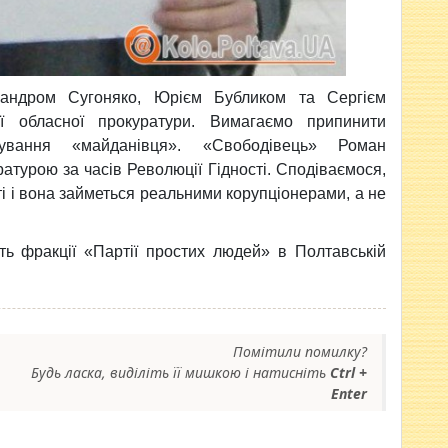
андром Сугоняко, Юрієм Бубликом та Сергієм
ї обласної прокуратури. Вимагаємо припинити
ування «майданівця». «Свободівець» Роман
турою за часів Революції Гідності. Сподіваємося,
ті і вона займеться реальними корупціонерами, а не
ть фракції «Партії простих людей» в Полтавській
Помітили помилку?
Будь ласка, виділіть її мишкою і натисніть
Ctrl +
Enter