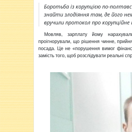
Боротьба із корупцією по-полтавс
знайти злодіяння там, де його не
вручили протокол про корупційне
Мовляв, зарплату йому нарахув
проігнорували, що рішення чинне, прийнят
посада. Це не «порушення вимог фінанс
замість того, щоб розслідувати реальні сп