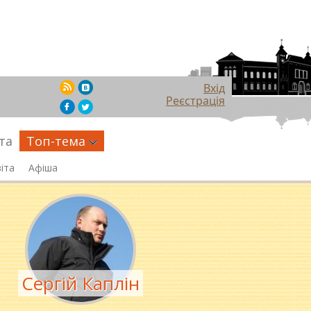
Вхід
Реєстрація
та
Топ-тема
іта
Афіша
Сергій Каплін