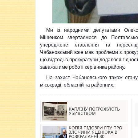
Ми із народними депутатами Олекс
Міщенком звертаємося до Полтавсько
упереджене ставлення та переслід
Чабановський вже мав проблеми з прокура
що відтоді в прокуратури додалося гіднос
заважатиме роботі керівника району.
На захист Чабановського також стану
міськраді, обласній та районних.
КАПЛІНУ ПОГРОЖУЮТЬ
УБИВСТВОМ
КОПІЯ ПІДОЗРИ ГПУ ПРО
ЗЛОЧИНИ ЯЦЕНЮКА В
РОЗКРАДАННІ 30