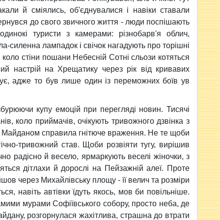
лакали й сміялись, об'єднувалися і навіки ставали
ернувся до свого звичного життя - люди поспішають
одинокі туристи з камерами: різнобарв'я облич,
сила-силенна лампадок і свічок нагадують про торішні
о, коло стіни пошани Небесній Сотні сльози котяться
ий настрій на Хрещатику через рік від кривавих
ує, адже то був лише один із переможних боїв ув
.
бурюючи купу емоцій при перегляді новин. Тисячі
ів, коло приймачів, очікують тривожного дзвінка з
а Майданом справила гнітюче враження. Не те щоби
ьгічно-тривожний став. Щоби розвіяти тугу, вирішив
чно радісно й весело, ярмаркують веселі жіночки, з
яться дітлахи й дорослі на Пейзажній алеї. Проте
йшов через Михайлівську площу - її велич та розміри
ся, навіть автівки їдуть якось, мов би повільніше.
амими мурами Софіївського собору, просто неба, де
Майдану, розгорнулася жахітлива, страшна до втрати