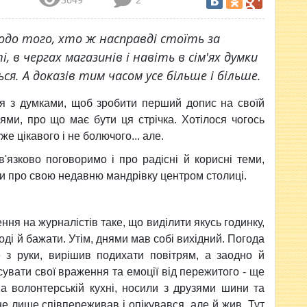
одо того, хто ж насправді стоїть за
 в чергах магазинів і навіть в сім'ях думки
я. А доказів тим часом усе більше і більше.
ся з думками, щоб зробити перший допис на своїй
нями, про що має бути ця стрічка. Хотілося чогось
е цікавого і не болючого... але.
'язково поговоримо і про радісні й корисні теми,
сти про свою недавню мандрівку центром столиці.
ння на журналістів таке, що виділити якусь годинку,
оді й бажати. Утім, днями мав собі вихідний. Погода
е з руки, вирішив
подихати повітрям, а заодно й
сувати свої враження та емоції від пережитого - ще
на волонтерській кухні, носили з друзями шини та
е лише співпереживав і опікувався, але й жив. Тут