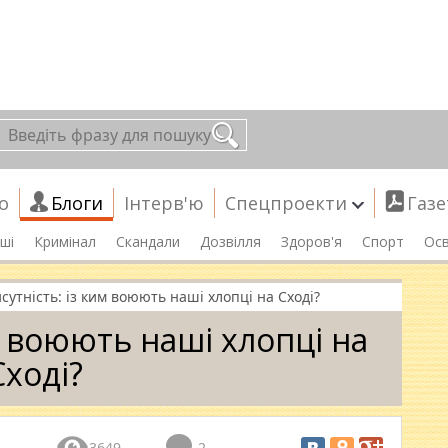
о
Блоги
Інтерв'ю
Спецпроекти
Газе
ші
Кримінал
Скандали
Дозвілля
Здоров'я
Спорт
Осв
сутність: із ким воюють наші хлопці на Сході?
м воюють наші хлопці на
Сході?
3649
2