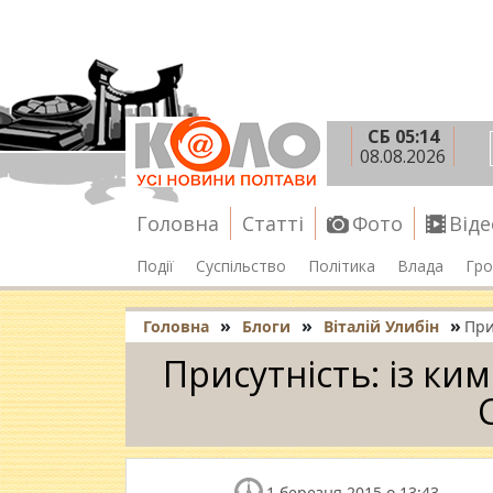
СБ 05:14
08.08.2026
Головна
Статті
Фото
Віде
Події
Суспільство
Політика
Влада
Гро
»
»
»
Головна
Блоги
Віталій Улибін
При
Присутність: із ки
1 березня 2015 о 13:43