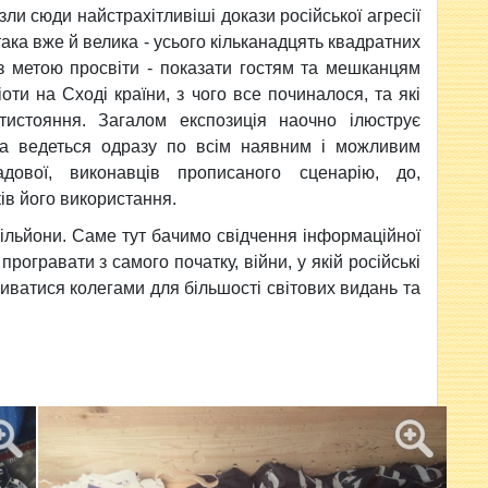
ли сюди найстрахітливіші докази російської агресії
ака вже й велика - усього кільканадцять квадратних
 з метою просвіти - показати гостям та мешканцям
іоти на Сході країни, з чого все починалося, та які
отистояння.
Загалом експозиція наочно ілюструє
 яка ведеться одразу по всім наявним і можливим
адової, виконавців прописаного сценарію, до,
ів його використання.
ільйони.
Саме тут бачимо свідчення інформаційної
 програвати з самого початку, війни, у якій російські
иватися колегами для більшості світових видань та