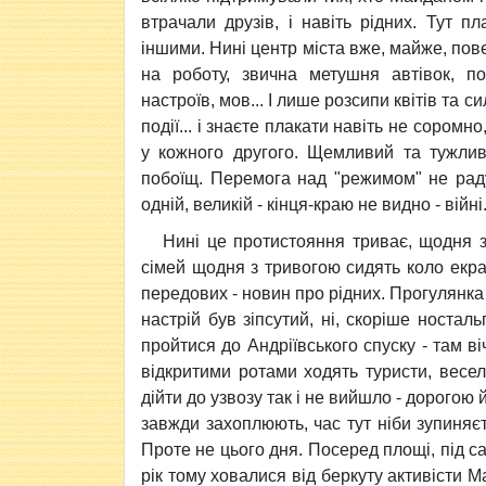
втрачали друзів, і навіть рідних. Тут п
іншими. Нині центр міста вже, майже, пов
на роботу, звична метушня автівок, по
настроїв, мов... І лише розсипи квітів та 
події... і знаєте плакати навіть не соромн
у кожного другого. Щемливий та тужлив
побоїщ. Перемога над "режимом" не рад
одній, великій - кінця-краю не видно - війні
Нині це протистояння триває, щодня з
сімей щодня з тривогою сидять коло екран
передових - новин про рідних. Прогулянк
настрій був зіпсутий, ні, скоріше ностал
пройтися до Андріївського спуску - там ві
відкритими ротами ходять туристи, весел
дійти до узвозу так і не вийшло - дорогою 
завжди захоплюють, час тут ніби зупиняєть
Проте не цього дня. Посеред площі, під с
рік тому ховалися від беркуту активісти 