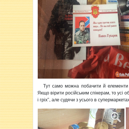
Тут само можна побачити й елементи ам
Якщо вірити російським спікерам, то усі о
і гріх", але судячи з усього в супермаркета