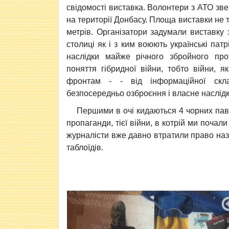
свідомості виставка. Волонтери з АТО звез
на території Донбасу. Площа виставки не т
метрів. Організатори задумали виставку
столиці як і з ким воюють українські патр
наслідки майже річного збройного пр
поняття гібридної війни, тобто війни,
фронтам -
- від інформаційної скл
безпосередньо озброєння і власне наслідк
Першими в очі кидаються 4 чорних пав
пропаганди, тієї війни, в котрій ми почали
журналісти вже давно втратили право наз
таблоїдів.