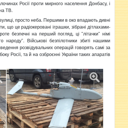
злочинах Росії проти мирного населення Донбасу, і
на ТВ.
 вулиці, просто неба. Першими в око впадають дивні
и, що це радіокеровані іграшки, зібрані дітлахами-
оте безпечні на перший погляд, ці "літачки" німі
ого народу". Військові безпілотники збиті нашими
ведення розвідувальних операцій говорять самі за
 боку Росії, та й на озброєнні України таких апаратів