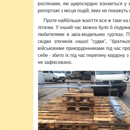
росіянами, які щиросердно зізнаються у 
репортажі з місця подій, яких не покажуть 
Проте найбільше жахіття все ж таки на
літачки. У інший час можна було б подумат
любителями в авіа-модельних гуртках. Пр
свідки злочинів нашої "судки", "братнь
військовими прикордонниками під час про
себе - збито їх під час перетину кордону з
не зафіксовано.