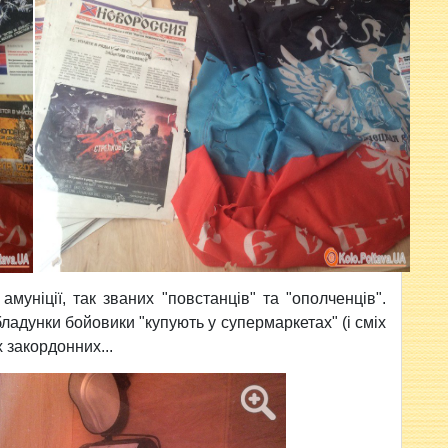
уніції, так званих "повстанців" та "ополченців".
бладунки бойовики "купують у супермаркетах" (і сміх
х закордонних...