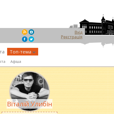
Вхід
Реєстрація
та
Топ-тема
іта
Афіша
Віталій Улибін