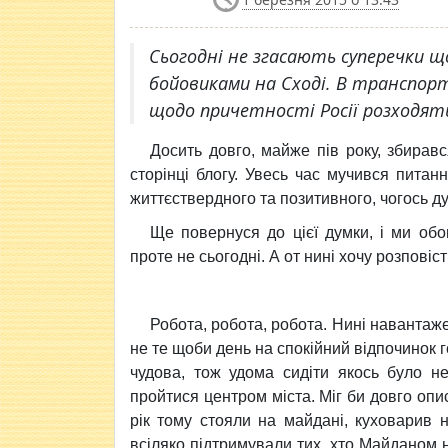
Сьогодні не згасають суперечки щ
бойовиками на Сході. В транспорті,
щодо причетності Росії розходятьс
Досить довго, майже пів року, збирав
сторінці блогу. Увесь час мучився питан
життєствердного та позитивного, чогось дуж
Ще повернуся до цієї думки, і ми обов
проте не сьогодні. А от нині хочу розпові
Робота, робота, робота. Нині навантаже
не те щоби день на спокійний відпочинок г
чудова, тож удома сидіти якось було н
пройтися центром міста. Міг би довго опи
рік тому стояли на майдані, куховарив 
всіляко підтримували тих, хто Майданом н