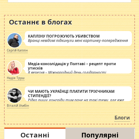
Останнє в блогах
КАПЛІНУ ПОГРОЖУЮТЬ УБИВСТВОМ
Вранці невідомі підкинули мені картинку-попередження
Сергій Каплін
Медіа-консолідація у Полтаві – рецепт проти
утисків
8 вересня – Міжнародний день солідарності
журналістів.
Надія Труш
ЧИ МАЮТЬ УКРАЇНЦІ ПЛАТИТИ ТРІЄЧНИКАМ
СТИПЕНДІЇ?
Рідко пишу лонгріди тим паче на такі теми, але вже
просто дістало! Обурюють сьогоднішні інсенуації
Віталій Улибін
навколо стипендіального питання. Штучно
роздувається ще одна соціальна катастрофа.
Блоги
Останні
Популярні