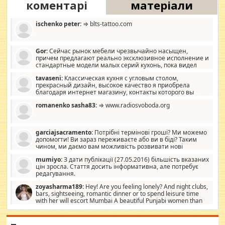
коментарі
матеріали
ischenko peter:
⇒ blts-tattoo.com
Gor:
Сейчас рынок мебели чрезвычайно насыщен,
причем предлагают реально эксклюзивное исполнение и
стандартные модели малых серий кухонь, пока видел
отличную кухонную мебель по дизайну, мало походит на
tavaseni:
Классическая кухня с угловым столом,
стандартные формы, в MebelOk, креативненько и что главное -
прекрасный дизайн, высокое качество я приобрела
со вкусом все в порядке, без ненужных наворотов удорожающих
благодаря интернет магазину, контакты которого вы
мебель, а это не последний фактор.
можете просмотреть https://mwood.com.ua.
romanenko sasha83:
⇒ www.radiosvoboda.org
garciajsacramento:
Потрібні термінові гроші? Ми можемо
допомогти! Ви зараз переживаєте або ви в біді? Таким
чином, ми даємо вам можливість розвивати нові
розробки. Як багата людина, я почуваю себе зобов'язаним
mumiyo:
З дати публікації (27.05.2016) більшість вказаних
допомагати людям, які намагаються дати їм шанс. Кожен
цін зросла. Стаття досить інформативна, але потребує
заслуговує на другий шанс, і, оскільки влада не зможе, вони
редагування.
повинні приймати від інших. Для нас нема багато суми, і зрілість
ми визначаємо за взаємною згодою. Ні сюрпризів, ні додаткових
zoyasharma189:
Hey! Are you feeling lonely? And night clubs,
витрат, а тільки узгоджених сум і нічого іншого. Не чекайте і не
bars, sightseeing, romantic dinner or to spend leisure time
коментуйте цей пост. Введіть суму, яку ви хочете подати, і ми
with her will escort Mumbai A beautiful Punjabi women than
зв'яжемося з вами з усіма варіантами. зв'яжіться з нами
sexy escort companion in arms that you guys feel like 5 star luxury
сьогодні на garciajsacramento@gmail.com Вам потрібні термінові
hotel had to spend the night in their search for loved solitaire free
гроші? Ми можемо допомогти!
maintenance stops in Mumbai. Here we offer fair and very attractive