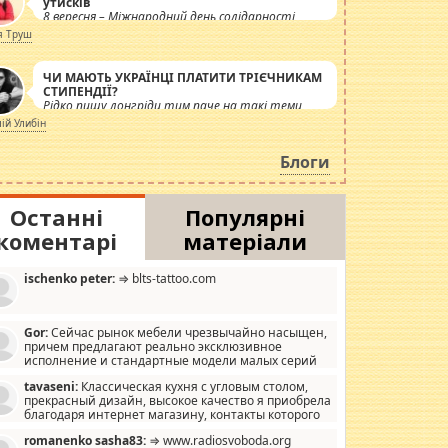
утисків
8 вересня – Міжнародний день солідарності
журналістів.
я Труш
ЧИ МАЮТЬ УКРАЇНЦІ ПЛАТИТИ ТРІЄЧНИКАМ
СТИПЕНДІЇ?
Рідко пишу лонгріди тим паче на такі теми,
але вже просто дістало! Обурюють сьогоднішні
лій Улибін
інсенуації навколо стипендіального питання.
Штучно роздувається ще одна соціальна
Блоги
катастрофа.
Останні
Популярні
коментарі
матеріали
ischenko peter:
⇒ blts-tattoo.com
Gor:
Сейчас рынок мебели чрезвычайно насыщен,
причем предлагают реально эксклюзивное
исполнение и стандартные модели малых серий
хонь, пока видел отличную кухонную мебель по
tavaseni:
Классическая кухня с угловым столом,
зайну, мало походит на стандартные формы, в MebelOk,
прекрасный дизайн, высокое качество я приобрела
еативненько и что главное - со вкусом все в порядке,
благодаря интернет магазину, контакты которого
з ненужных наворотов удорожающих мебель, а это не
 можете просмотреть https://mwood.com.ua.
следний фактор.
romanenko sasha83:
⇒ www.radiosvoboda.org