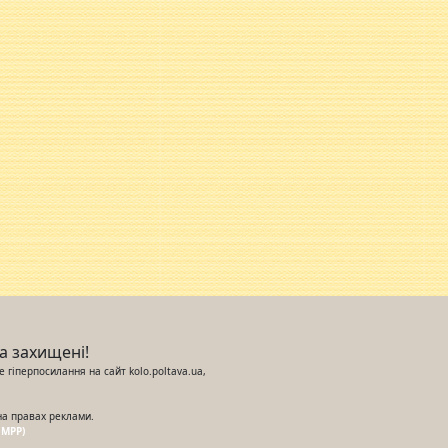
ва захищені!
 гіперпосилання на сайт kolo.poltava.ua,
на правах реклами.
UMPP)