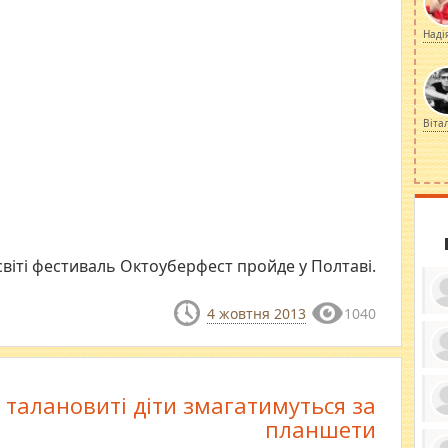
Наді
Віта
світі фестиваль Октоуберфест пройде у Полтаві.
4 жовтня 2013
1040
ку
ди
 талановиті діти змагатимуться за
кр
бе
планшети
вы
по