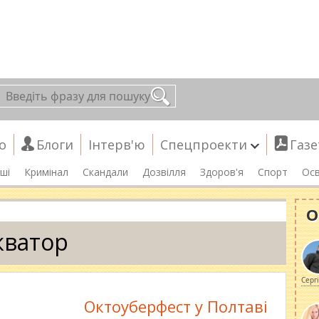
о
Блоги
Інтерв'ю
Спецпроекти
Газе
ші
Кримінал
Скандали
Дозвілля
Здоров'я
Спорт
Осв
О
кватор
Серг
Октоуберфест у Полтаві