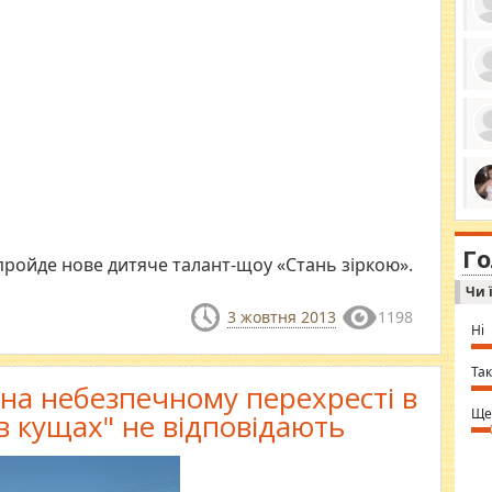
ро
се
да
ос
ін
за
тіл
ком
bea
ми
tha
на
nig
Г
по
in 
пройде нове дитяче талант-щоу «Стань зіркою».
Sol
Чи 
Ind
gir
3 жовтня 2013
1198
bod
Ні
alw
Mir
you
Так
⇒ 
 на небезпечному перехресті в
Ще
в кущах" не відповідають