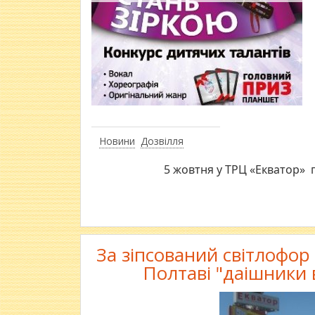
Новини
Дозвілля
5 жовтня у ТРЦ «Екватор» 
За зіпсований світлофор
Полтаві "даішники 