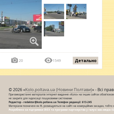
Детально
20
1549
© 2026 «
Kolo.poltava.ua (Новини Полтави)
» - Всі пра
При використанні матеріалів інтернет-видання «Коло» на інших сайтах обов’язкове
не закрите для індексації пошуковими системами.
Редактор - redaktor@kolo.poltava.ua Телефон редакції: 613-245
Матеріали позначені як ®, розміщуються на сайті на комерційних засадах, тобто 
Розроблено за підтримки IREX та програми партнерства у галузі мас-медіа (