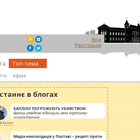
Вхід
Реєстрація
та
Топ-тема
іта
Афіша
станнє в блогах
КАПЛІНУ ПОГРОЖУЮТЬ УБИВСТВОМ
Вранці невідомі підкинули мені картинку-
попередження
ій Каплін
Медіа-консолідація у Полтаві – рецепт проти