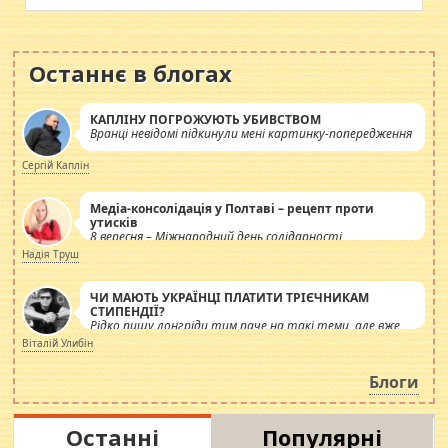
Останнє в блогах
КАПЛІНУ ПОГРОЖУЮТЬ УБИВСТВОМ
Вранці невідомі підкинули мені картинку-попередження
Сергій Каплін
Медіа-консолідація у Полтаві – рецепт проти
утисків
8 вересня – Міжнародний день солідарності
журналістів.
Надія Труш
ЧИ МАЮТЬ УКРАЇНЦІ ПЛАТИТИ ТРІЄЧНИКАМ
СТИПЕНДІЇ?
Рідко пишу лонгріди тим паче на такі теми, але вже
просто дістало! Обурюють сьогоднішні інсенуації
Віталій Улибін
навколо стипендіального питання. Штучно
роздувається ще одна соціальна катастрофа.
Блоги
Останні
Популярні