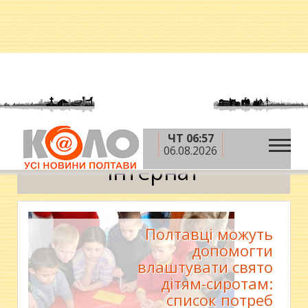
ЧТ 06:57
»
Головна
інтернат
06.08.2026
інтернат
Полтавці можуть
допомогти
влаштувати свято
дітям-сиротам:
список потреб