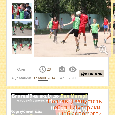
Олег
23
Детально
Журавльов
травня 2014
42
2011
Полтавці запустять
небесні ліхтарики,
щоб допомогти