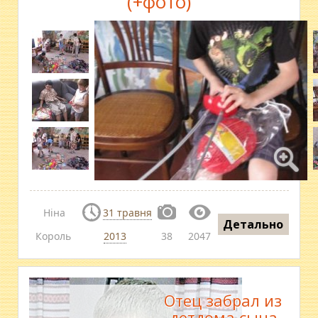
(+фото)
Ніна
31 травня
Детально
Король
2013
38
2047
Отец забрал из
детдома сына,