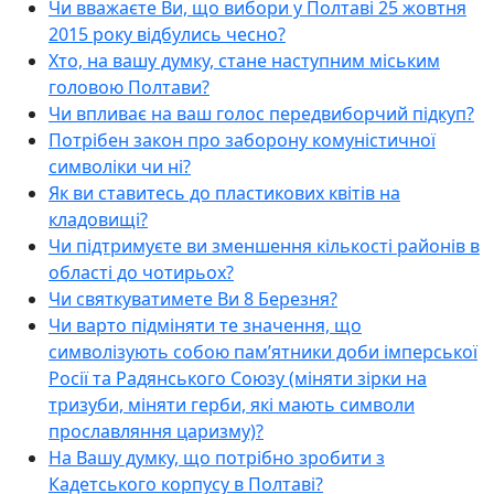
Чи вважаєте Ви, що вибори у Полтаві 25 жовтня
2015 року відбулись чесно?
Хто, на вашу думку, стане наступним міським
головою Полтави?
Чи впливає на ваш голос передвиборчий підкуп?
Потрібен закон про заборону комуністичної
символіки чи ні?
Як ви ставитесь до пластикових квітів на
кладовищі?
Чи підтримуєте ви зменшення кількості районів в
області до чотирьох?
Чи святкуватимете Ви 8 Березня?
Чи варто підміняти те значення, що
символізують собою пам’ятники доби імперської
Росії та Радянського Союзу (міняти зірки на
тризуби, міняти герби, які мають символи
прославляння царизму)?
На Вашу думку, що потрібно зробити з
Кадетського корпусу в Полтаві?