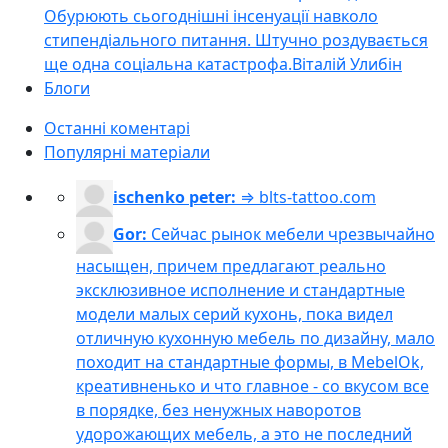
Обурюють сьогоднішні інсенуації навколо
стипендіального питання. Штучно роздувається
ще одна соціальна катастрофа.
Віталій Улибін
Блоги
Останні коментарі
Популярні матеріали
ischenko peter:
⇒ blts-tattoo.com
Gor:
Сейчас рынок мебели чрезвычайно
насыщен, причем предлагают реально
эксклюзивное исполнение и стандартные
модели малых серий кухонь, пока видел
отличную кухонную мебель по дизайну, мало
походит на стандартные формы, в MebelOk,
креативненько и что главное - со вкусом все
в порядке, без ненужных наворотов
удорожающих мебель, а это не последний