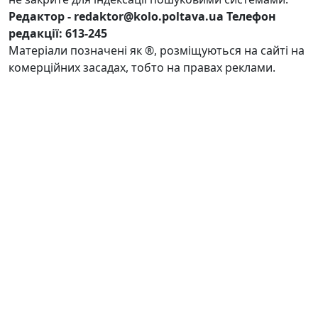
Редактор - redaktor@kolo.poltava.ua Телефон
редакції: 613-245
Матеріали позначені як ®, розміщуються на сайті на
комерційних засадах, тобто на правах реклами.
Розроблено за підтримки IREX та програми
партнерства у галузі мас-медіа (UMPP)