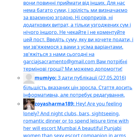
вони повинні приймати від інших. Для нас
нема багато суми, і зрілість ми визначаємо
за взаємною згодою. Ні сюрпризів, ні
додаткових витрат, а тільки узгоджених сум і
нічого іншого. Не чекайте і не коментуйте
цей пост. Введіть суму, яку ви хочете подати, і
ми зв'яжемося з вами з усіма варіантами.
зв'яжіться з нами сьогодні на
garciajsacramento@gmail.com Вам потрібні
термінові гроші? Ми можемо допомогти!
mumiyo:
З дати публікації (27.05.2016)
більшість вказаних цін зросла. Стаття досить
інформативна, але потребує редагування.
zoyasharma189:
Hey! Are you feeling
lonely? And night clubs, bars, sightseeing,
romantic dinner or to spend leisure time with
her will escort Mumbai A beautiful Punjabi
women than sexy escort companion in arms