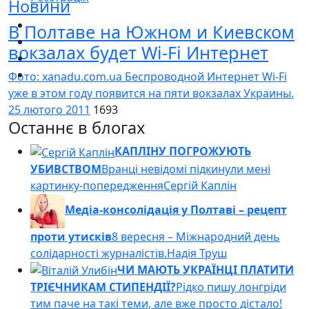
Новини
В Полтаве на Южном и Киевском
вокзалах будет Wi-Fi Интернет
Фото: xanadu.com.ua Беспроводной Интернет Wi-Fi
уже в этом году появится на пяти вокзалах Украины.
25 лютого 2011
1693
Останнє в блогах
КАПЛІНУ ПОГРОЖУЮТЬ
УБИВСТВОМ
Вранці невідомі підкинули мені
картинку-попередження
Сергій Каплін
Медіа-консолідація у Полтаві – рецепт
проти утисків
8 вересня – Міжнародний день
солідарності журналістів.
Надія Труш
ЧИ МАЮТЬ УКРАЇНЦІ ПЛАТИТИ
ТРІЄЧНИКАМ СТИПЕНДІЇ?
Рідко пишу лонгріди
тим паче на такі теми, але вже просто дістало!