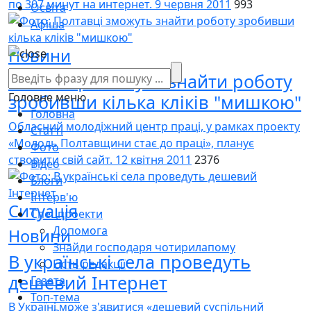
по 307 минут на интернет.
9 червня 2011
993
Освіта
Афіша
Новини
Полтавці зможуть знайти роботу
Головне меню
зробивши кілька кліків "мишкою"
Головна
Обласний молодіжний центр праці, у рамках проекту
Статті
«Молодь Полтавщини стає до праці», планує
Фото
створити свій сайт.
12 квітня 2011
2376
Відео
Блоги
Інтерв'ю
Ситуація
Спецпроекти
Допомога
Новини
Знайди господаря чотирилапому
В українські села проведуть
Гість редакції
дешевий Інтернет
Газета
Топ-тема
В Україні може з'явитися «дешевий суспільний