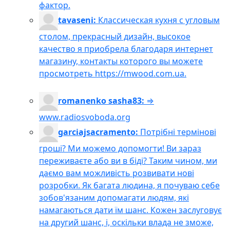
фактор.
tavaseni:
Классическая кухня с угловым
столом, прекрасный дизайн, высокое
качество я приобрела благодаря интернет
магазину, контакты которого вы можете
просмотреть https://mwood.com.ua.
romanenko sasha83:
⇒
www.radiosvoboda.org
garciajsacramento:
Потрібні термінові
гроші? Ми можемо допомогти! Ви зараз
переживаєте або ви в біді? Таким чином, ми
даємо вам можливість розвивати нові
розробки. Як багата людина, я почуваю себе
зобов'язаним допомагати людям, які
намагаються дати їм шанс. Кожен заслуговує
на другий шанс, і, оскільки влада не зможе,