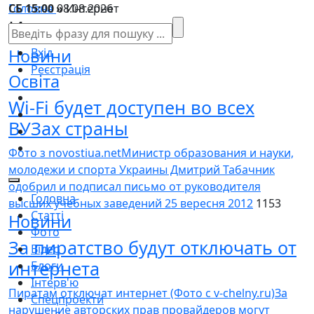
СБ 15:00
Головна
08.08.2026
»
Интернет
Интернет
Новини
Вхід
Реєстрація
Освіта
Wi-Fi будет доступен во всех
ВУЗах страны
Фото з novostiua.netМинистр образования и науки,
молодежи и спорта Украины Дмитрий Табачник
одобрил и подписал письмо от руководителя
Головна
высших учебных заведений
25 вересня 2012
1153
Статті
Новини
Фото
За пиратство будут отключать от
Відео
интернета
Блоги
Інтерв'ю
Пиратам отключат интернет (Фото с v-chelny.ru)За
Спецпроекти
нарушение авторских прав провайдеров могут