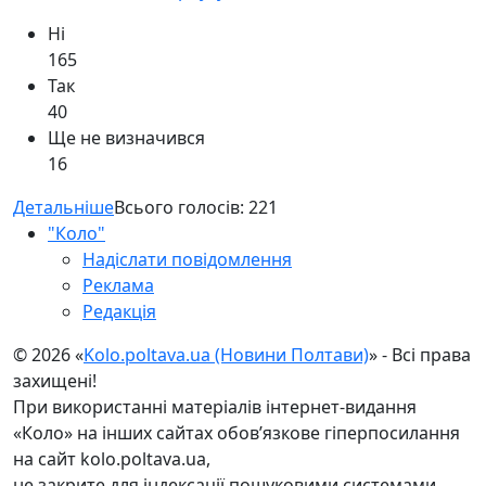
Ні
165
Так
40
Ще не визначився
16
Детальніше
Всього голосів:
221
"Коло"
Надіслати повідомлення
Реклама
Редакція
© 2026 «
Kolo.poltava.ua (Новини Полтави)
» - Всі права
захищені!
При використанні матеріалів інтернет-видання
«Коло» на інших сайтах обов’язкове гіперпосилання
на сайт kolo.poltava.ua,
не закрите для індексації пошуковими системами.