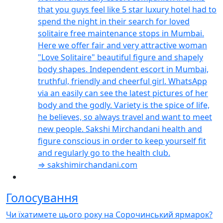
that you guys feel like 5 star luxury hotel had to
spend the night in their search for loved
solitaire free maintenance stops in Mumbai.
Here we offer fair and very attractive woman
"Love Solitaire" beautiful figure and shapely
body shapes. Independent escort in Mumbai,
truthful, friendly and cheerful girl. WhatsApp
via an easily can see the latest pictures of her
body and the godly. Variety is the spice of life,
he believes, so always travel and want to meet
new people. Sakshi Mirchandani health and
figure conscious in order to keep yourself fit
and regularly go to the health club.
⇒ sakshimirchandani.com
Голосування
Чи їхатимете цього року на Сорочинський ярмарок?