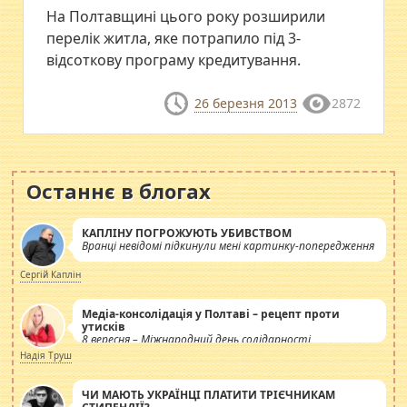
На Полтавщині цього року розширили
перелік житла, яке потрапило під 3-
відсоткову програму кредитування.
26 березня 2013
2872
Останнє в блогах
КАПЛІНУ ПОГРОЖУЮТЬ УБИВСТВОМ
Вранці невідомі підкинули мені картинку-попередження
Сергій Каплін
Медіа-консолідація у Полтаві – рецепт проти
утисків
8 вересня – Міжнародний день солідарності
журналістів.
Надія Труш
ЧИ МАЮТЬ УКРАЇНЦІ ПЛАТИТИ ТРІЄЧНИКАМ