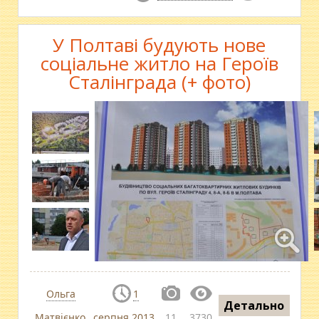
У Полтаві будують нове
соціальне житло на Героїв
Сталінграда (+ фото)
Ольга
1
Детально
Матвієнко
серпня 2013
11
3730