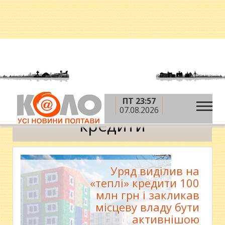
ПТ 23:57
»
Головна
кредити
07.08.2026
кредити
Уряд виділив на
«теплі» кредити 100
млн грн і закликав
місцеву владу бути
активнішою