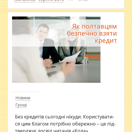
Як полтавцям
безпечно взяти
кредит
Новини
Гроші
Без кре­ди­тів сьо­го­д­ні ні­ку­ди. Ко­ри­с­ту­ва­ти­
ся цим бла­гом по­т­рі­б­но обе­ре­ж­но – це пі­д­
т­ве­р­джує до­с­від чи­та­чів «Ко­ла».