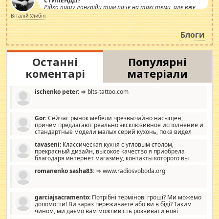
СТИПЕНДІЇ?
Рідко пишу лонгріди тим паче на такі теми, але вже
просто дістало! Обурюють сьогоднішні інсенуації
Віталій Улибін
навколо стипендіального питання. Штучно
роздувається ще одна соціальна катастрофа.
Блоги
Останні
Популярні
коментарі
матеріали
ischenko peter:
⇒ blts-tattoo.com
Gor:
Сейчас рынок мебели чрезвычайно насыщен,
причем предлагают реально эксклюзивное исполнение и
стандартные модели малых серий кухонь, пока видел
отличную кухонную мебель по дизайну, мало походит на
tavaseni:
Классическая кухня с угловым столом,
стандартные формы, в MebelOk, креативненько и что главное -
прекрасный дизайн, высокое качество я приобрела
со вкусом все в порядке, без ненужных наворотов удорожающих
благодаря интернет магазину, контакты которого вы
мебель, а это не последний фактор.
можете просмотреть https://mwood.com.ua.
romanenko sasha83:
⇒ www.radiosvoboda.org
garciajsacramento:
Потрібні термінові гроші? Ми можемо
допомогти! Ви зараз переживаєте або ви в біді? Таким
чином, ми даємо вам можливість розвивати нові
розробки. Як багата людина, я почуваю себе зобов'язаним