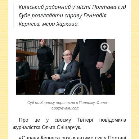
Київський районний у місті Полтава суд
буде розглядати справу Геннадія
Кернеса, мера Харкова.
Суд по Кернесу перенесли в Полтаву. Фото –
obozrevatel.com
Про це у своєму Твітері
повідомила
журналістка Ольга Сніцарчук.
«Справу Кернеса розглядатиме суд у Полтаві