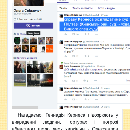
Нагадаємо, Геннадія Кернеса підозрюють у
викраденні людини, тортурах і погрозі
вбивством щодо двох харків'ян - Олександра