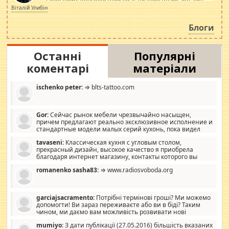
просто дістало! Обурюють сьогоднішні інсенуації
Віталій Улибін
навколо стипендіального питання. Штучно
роздувається ще одна соціальна катастрофа.
Блоги
Останні
Популярні
коментарі
матеріали
ischenko peter:
⇒ blts-tattoo.com
Gor:
Сейчас рынок мебели чрезвычайно насыщен,
причем предлагают реально эксклюзивное исполнение и
стандартные модели малых серий кухонь, пока видел
отличную кухонную мебель по дизайну, мало походит на
tavaseni:
Классическая кухня с угловым столом,
стандартные формы, в MebelOk, креативненько и что главное -
прекрасный дизайн, высокое качество я приобрела
со вкусом все в порядке, без ненужных наворотов удорожающих
благодаря интернет магазину, контакты которого вы
мебель, а это не последний фактор.
можете просмотреть https://mwood.com.ua.
romanenko sasha83:
⇒ www.radiosvoboda.org
garciajsacramento:
Потрібні термінові гроші? Ми можемо
допомогти! Ви зараз переживаєте або ви в біді? Таким
чином, ми даємо вам можливість розвивати нові
розробки. Як багата людина, я почуваю себе зобов'язаним
mumiyo:
З дати публікації (27.05.2016) більшість вказаних
допомагати людям, які намагаються дати їм шанс. Кожен