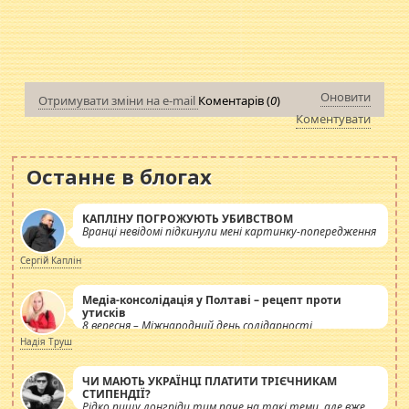
Оновити
Отримувати зміни на e-mail
Коментарів (
0
)
Коментувати
Останнє в блогах
КАПЛІНУ ПОГРОЖУЮТЬ УБИВСТВОМ
Вранці невідомі підкинули мені картинку-попередження
Сергій Каплін
Медіа-консолідація у Полтаві – рецепт проти
утисків
8 вересня – Міжнародний день солідарності
журналістів.
Надія Труш
ЧИ МАЮТЬ УКРАЇНЦІ ПЛАТИТИ ТРІЄЧНИКАМ
СТИПЕНДІЇ?
Рідко пишу лонгріди тим паче на такі теми, але вже