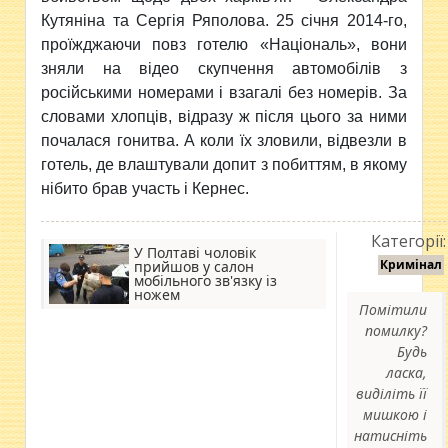
Кутяніна та Сергія Ряполова. 25 січня 2014-го,
проїжджаючи повз готелю «Національ», вони
зняли на відео скупчення автомобілів з
російськими номерами і взагалі без номерів. За
словами хлопців, відразу ж після цього за ними
почалася гонитва. А коли їх зловили, відвезли в
готель, де влаштували допит з побиттям, в якому
нібито брав участь і Кернес.
Категорії:
У Полтаві чоловік
Кримінал
прийшов у салон
мобільного зв'язку із
ножем
Помітили
помилку?
Будь
ласка,
виділіть її
мишкою і
натисніть