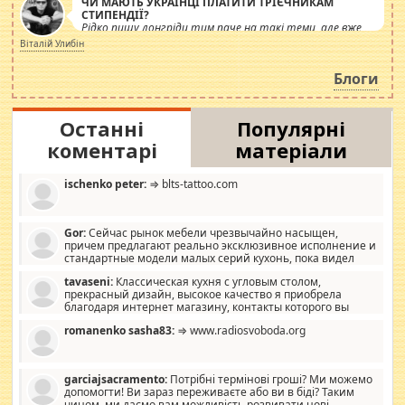
ЧИ МАЮТЬ УКРАЇНЦІ ПЛАТИТИ ТРІЄЧНИКАМ
СТИПЕНДІЇ?
Рідко пишу лонгріди тим паче на такі теми, але вже
просто дістало! Обурюють сьогоднішні інсенуації
Віталій Улибін
навколо стипендіального питання. Штучно
роздувається ще одна соціальна катастрофа.
Блоги
Останні
Популярні
коментарі
матеріали
ischenko peter:
⇒ blts-tattoo.com
Gor:
Сейчас рынок мебели чрезвычайно насыщен,
причем предлагают реально эксклюзивное исполнение и
стандартные модели малых серий кухонь, пока видел
отличную кухонную мебель по дизайну, мало походит на
tavaseni:
Классическая кухня с угловым столом,
стандартные формы, в MebelOk, креативненько и что главное -
прекрасный дизайн, высокое качество я приобрела
со вкусом все в порядке, без ненужных наворотов удорожающих
благодаря интернет магазину, контакты которого вы
мебель, а это не последний фактор.
можете просмотреть https://mwood.com.ua.
romanenko sasha83:
⇒ www.radiosvoboda.org
garciajsacramento:
Потрібні термінові гроші? Ми можемо
допомогти! Ви зараз переживаєте або ви в біді? Таким
чином, ми даємо вам можливість розвивати нові