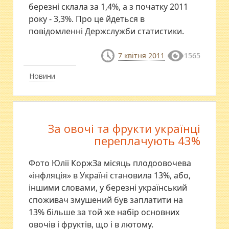
березні склала за 1,4%, а з початку 2011
року - 3,3%. Про це йдеться в
повідомленні Держслужби статистики.
7 квітня 2011
1565
Новини
За овочі та фрукти українці
переплачують 43%
Фото Юлії КоржЗа місяць плодоовочева
«інфляція» в Україні становила 13%, або,
іншими словами, у березні український
споживач змушений був заплатити на
13% більше за той же набір основних
овочів і фруктів, що і в лютому.