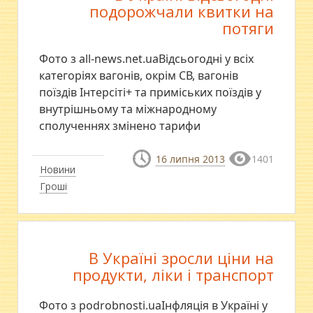
подорожчали квитки на
потяги
Фото з all-news.net.uaВідсьогодні у всіх
категоріях вагонів, окрім СВ, вагонів
поїздів Інтерсіті+ та приміських поїздів у
внутрішньому та міжнародному
сполученнях змінено тарифи
16 липня 2013
1401
Новини
Гроші
В Україні зросли ціни на
продукти, ліки і транспорт
Фото з podrobnosti.uaІнфляція в Україні у