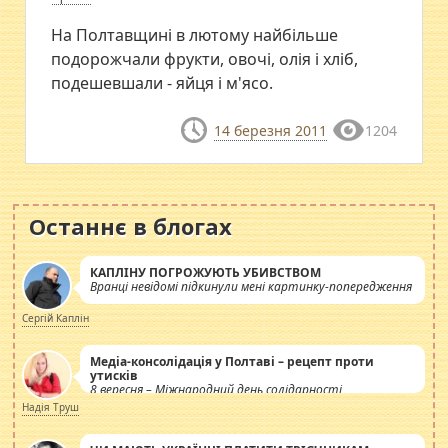
На Полтавщині в лютому найбільше
подорожчали фрукти, овочі, олія і хліб,
подешевшали - яйця і м'ясо.
14 березня 2011
1204
Останнє в блогах
КАПЛІНУ ПОГРОЖУЮТЬ УБИВСТВОМ
Вранці невідомі підкинули мені картинку-попередження
Сергій Каплін
Медіа-консолідація у Полтаві – рецепт проти
утисків
8 вересня – Міжнародний день солідарності
журналістів.
Надія Труш