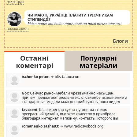
журналістів.
Надія Труш
ЧИ МАЮТЬ УКРАЇНЦІ ПЛАТИТИ ТРІЄЧНИКАМ
СТИПЕНДІЇ?
Рідко пишу лонгріди тим паче на такі теми, але вже
просто дістало! Обурюють сьогоднішні інсенуації
Віталій Улибін
навколо стипендіального питання. Штучно
роздувається ще одна соціальна катастрофа.
Блоги
Останні
Популярні
коментарі
матеріали
ischenko peter:
⇒ blts-tattoo.com
Gor:
Сейчас рынок мебели чрезвычайно насыщен,
причем предлагают реально эксклюзивное исполнение и
стандартные модели малых серий кухонь, пока видел
отличную кухонную мебель по дизайну, мало походит на
tavaseni:
Классическая кухня с угловым столом,
стандартные формы, в MebelOk, креативненько и что главное -
прекрасный дизайн, высокое качество я приобрела
со вкусом все в порядке, без ненужных наворотов удорожающих
благодаря интернет магазину, контакты которого вы
мебель, а это не последний фактор.
можете просмотреть https://mwood.com.ua.
romanenko sasha83:
⇒ www.radiosvoboda.org