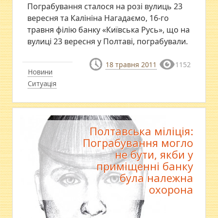
Пограбування сталося на розі вулиць 23
вересня та Калініна Нагадаємо, 16-го
травня філію банку «Київська Русь», що на
вулиці 23 вересня у Полтаві, пограбували.
18 травня 2011
1152
Новини
Ситуація
Полтавська міліція:
Пограбування могло
не бути, якби у
приміщенні банку
була належна
охорона