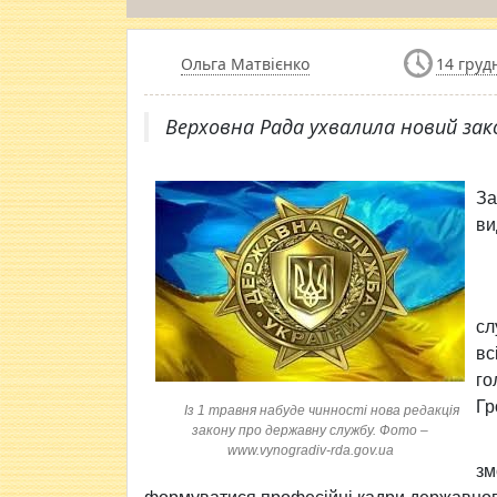
Ольга Матвієнко
14 груд
Верховна Рада ухвалила новий зак
За
в
сл
вс
го
Гр
Із 1 травня набуде чинності нова редакція
закону про державну службу. Фото –
www.vynogradiv-rda.gov.ua
зм