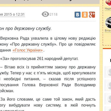
Наді
ня 2015 о 12:31
2118
он про державну службу.
Віта
Верховна Рада ухвалила в цілому нову редакцію
кону «Про державну службу». Про це повідомляє
идання
«Голос України»
.
«За» проголосував 261 народний депутат.
– Вітаю всіх із прийняттям закону про державну
ужбу. Тепер у нас є п’ять місяців, щоб врегулювати
і необхідні питання, – сказав після успішного
лосування Голова Верховної Ради Володимир
ойсман.
ку
ди
За його словами, це саме той закон, який дасть
кр
бе
огу вибудувати нову систему, в якій почнуть
вы
по