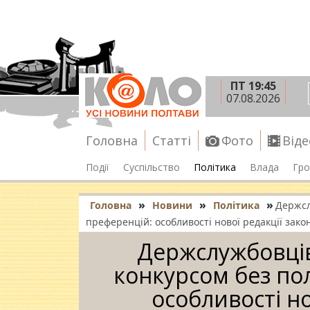
ПТ 19:45
07.08.2026
Головна
Статті
Фото
Віде
Події
Суспільство
Політика
Влада
Гро
»
»
»
Головна
Новини
Політика
Держсл
преференцій: особливості нової редакції зако
Держслужбовців
конкурсом без по
особливості но