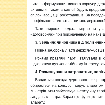
питань формування вищого корпусу держа
активісти. Також в комісії будуть предст
спілок, асоціації роботодавців. За посад
профільного агентства з питань державної
Таке широке представництво та учас
«договорняк» при призначеннях на найвідп
3. Звільняє чиновника від політични
Повна заборона участі держслужбовців к
Роками правлячі партії втягували в с
підкорюючи вузькопартійному інтересу за
4. Розмежування патронатних, політ
Вводиться посада державного секретар
обирається на конкурсі, керує апаратом 
Міністрів, чим забезпечує інституійну тягл
завдань міністра. Зараз цю функцію викон
апарату.