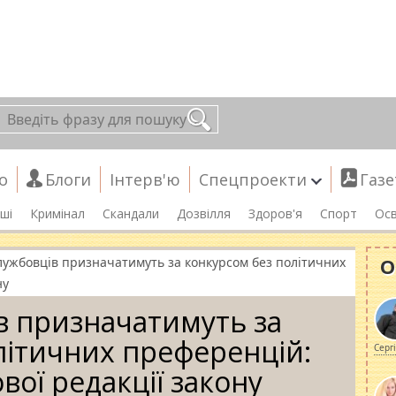
о
Блоги
Інтерв'ю
Спецпроекти
Газе
ші
Кримінал
Скандали
Дозвілля
Здоров'я
Спорт
Осв
О
ужбовців призначатимуть за конкурсом без політичних
ну
 призначатимуть за
літичних преференцій:
Серг
вої редакції закону