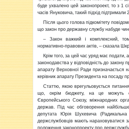
буде ухвалено цей законопроект, то з 1 с
часів Януковича, такий підхід підтримали 
Після цього голова підкомітету повідо
що закон про державну службу набуде чинно
– Закон важкий і комплексний, том
нормативно-правових актів, – сказала Шк
Крім того, за цей час уряд має подати
законодавства у відповідність до закону 
апарату Верховної Ради призначається н
керівник апарату Президента на посаду п
Статтю, якою врегульовується питанн
що, окрім бюджету, на це можуть с
Європейського Союзу, міжнародних орга
держав. Під час обговорення найбільше
депутата Юрія Шухевича (Радикальна 
держслужбовців мають нараховуватися за
положення законопроекту про держслужбу 