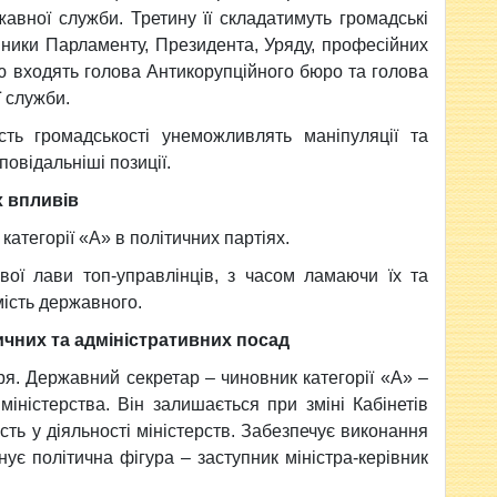
вної служби. Третину її складатимуть громадські
авники Парламенту, Президента, Уряду, професійних
ою входять голова Антикорупційного бюро та голова
 служби.
ть громадськості унеможливлять маніпуляції та
овідальніші позиції.
х впливів
атегорії «А» в політичних партіях.
вої лави топ-управлінців, з часом ламаючи їх та
мість державного.
ичних та адміністративних посад
я. Державний секретар – чиновник категорії «А» –
міністерства. Він залишається при зміні Кабінетів
ість у діяльності міністерств. Забезпечує виконання
ує політична фігура – заступник міністра-керівник