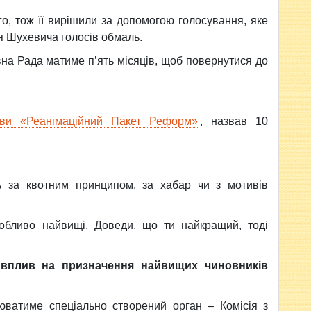
о, тож її вирішили за допомогою голосування, яке
я Шухевича голосів обмаль.
на Рада матиме п’ять місяців, щоб повернутися до
тиви «Реанімаційний Пакет Реформ»
, назвав 10
ь за квотним принципом, за хабар чи з мотивів
собливо найвищі. Доведи, що ти найкращий, тоді
 вплив на призначення найвищих чиновників
нюватиме спеціально створений орган – Комісія з