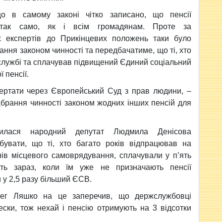
 в самому законі чітко записано, що пенсії
 так само, як і всім громадянам. Проте за
х експертів до Прикінцевих положень таки було
ння законом чинності та передбачатиме, що ті, хто
 службі та сплачував підвищений Єдиний соціальний
 пенсії.
вертати через Європейський Суд з прав людини, –
абрання чинності законом жодних інших пенсій для
ючилася народний депутат Людмила Денісова
абувати, що ті, хто багато років відпрацював на
нів місцевого самоврядування, сплачували у п’ять
іть зараз, коли їм уже не призначають пенсії
у 2,5 разу більший ЄСВ.
Олег Ляшко на це заперечив, що держслужбовці
ески, тож нехай і пенсію отримують на 3 відсотки