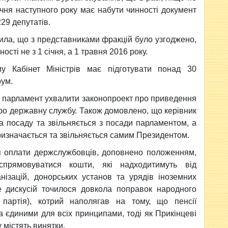
ічня наступного року має набути чинності документ
229 депутатів.
мила, що з представниками фракцій було узгоджено,
сті не з 1 січня, а 1 травня 2016 року.
у Кабінет Міністрів має підготувати понад 30
рум.
, а парламент ухвалити законопроект про приведення
про державну службу. Також домовлено, що керівник
а посаду та звільняється з посади парламентом, а
ризначається та звільняється самим Президентом.
я оплати держслужбовців, доповнено положенням,
прямовуватися кошти, які надходитимуть від
нізацій, донорських установ та урядів іноземних
 дискусій точилося довкола поправок народного
партія), котрий наполягав на тому, що пенсії
 єдиними для всіх принципами, тоді як Прикінцеві
містять винятки.