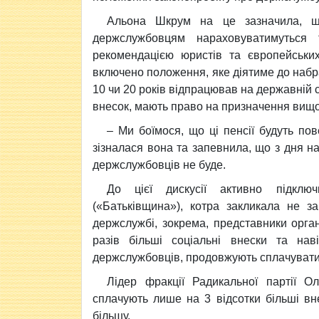
Альона Шкрум на це зазначила, що
держслужбовцям нараховуватимуться
рекомендацією юристів та європейськи
включено положення, яке діятиме до набра
10 чи 20 років відпрацював на державній
внесок, мають право на призначення вищої
– Ми боїмося, що ці пенсії будуть по
зізналася вона та запевнила, що з дня н
держслужбовців не буде.
До цієї дискусії активно підкл
(«Батьківщина»), котра закликала не з
держслужбі, зокрема, представники орга
разів більші соціальні внески та нав
держслужбовців, продовжують сплачувати 
Лідер фракції Радикальної партії 
сплачують лише на 3 відсотки більші вн
більшу.