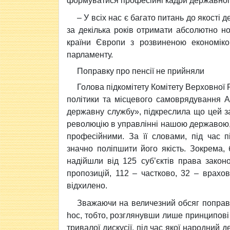
формуватися професійні кадри державног
– У всіх нас є багато питань до якості 
за декілька років отримати абсолютно но
країни Європи з розвиненою економіко
парламенту.
Поправку про пенсії не прийняли
Голова підкомітету Комітету Верховної 
політики та місцевого самоврядування 
державну службу», підкреслила що цей з
революцію в управлінні нашою державою,
професійними. За її словами, під час 
значно поліпшити його якість. Зокрема,
надійшли від 125 суб’єктів права законо
пропозицій, 112 – частково, 32 – врахо
відхилено.
Зважаючи на величезний обсяг поправо
hoc, тобто, розглянувши лише принципові
тривалої дискусії, під час якої народний 