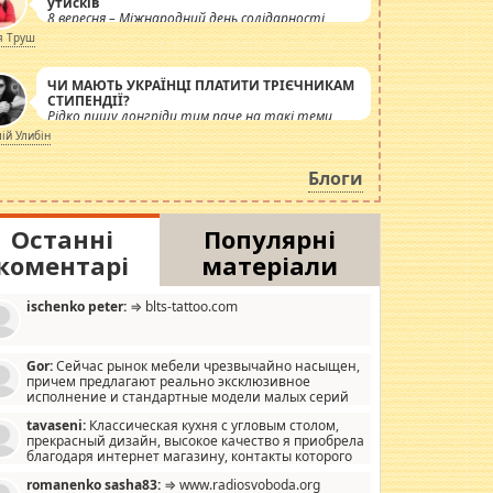
утисків
8 вересня – Міжнародний день солідарності
журналістів.
я Труш
ЧИ МАЮТЬ УКРАЇНЦІ ПЛАТИТИ ТРІЄЧНИКАМ
СТИПЕНДІЇ?
Рідко пишу лонгріди тим паче на такі теми,
але вже просто дістало! Обурюють сьогоднішні
лій Улибін
інсенуації навколо стипендіального питання.
Штучно роздувається ще одна соціальна
Блоги
катастрофа.
Останні
Популярні
коментарі
матеріали
ischenko peter:
⇒ blts-tattoo.com
Gor:
Сейчас рынок мебели чрезвычайно насыщен,
причем предлагают реально эксклюзивное
исполнение и стандартные модели малых серий
хонь, пока видел отличную кухонную мебель по
tavaseni:
Классическая кухня с угловым столом,
зайну, мало походит на стандартные формы, в MebelOk,
прекрасный дизайн, высокое качество я приобрела
еативненько и что главное - со вкусом все в порядке,
благодаря интернет магазину, контакты которого
з ненужных наворотов удорожающих мебель, а это не
 можете просмотреть https://mwood.com.ua.
следний фактор.
romanenko sasha83:
⇒ www.radiosvoboda.org