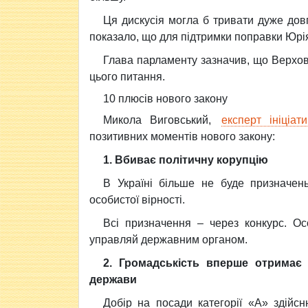
Ця дискусія могла б тривати дуже довг
показало, що для підтримки поправки Юрі
Глава парламенту зазначив, що Верхов
цього питання.
10 плюсів нового закону
Микола Виговський,
експерт ініціа
позитивних моментів нового закону:
1. Вбиває політичну корупцію
В Україні більше не буде призначен
особистої вірності.
Всі призначення – через конкурс. О
управляй державним органом.
2. Громадськість вперше отримає
держави
Добір на посади категорії «А» здійс