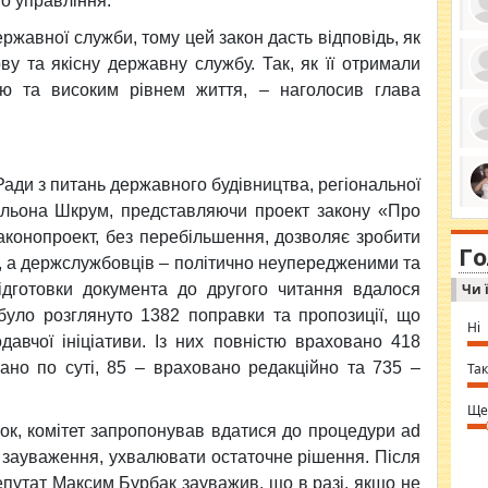
о управління.
державної служби, тому цей закон дасть відповідь, як
ву та якісну державну службу. Так, як її отримали
ю та високим рівнем життя, – наголосив глава
ро
се
да
ос
ін
за
Ради з питань державного будівництва, регіональної
тіл
ком
Альона Шкрум, представляючи проект закону «Про
bea
ми
tha
на
аконопроект, без перебільшення, дозволяє зробити
nig
Г
по
in 
 а держслужбовців – політично неупередженими та
Sol
підготовки документа до другого читання вдалося
Чи 
Ind
gir
 було розглянуто 1382 поправки та пропозиції, що
bod
Ні
alw
давчої ініціативи. Із них повністю враховано 418
Mir
you
вано по суті, 85 – враховано редакційно та 735 –
Так
⇒ 
Ще
к, комітет запропонував вдатися до процедури ad
 зауваження, ухвалювати остаточне рішення. Після
депутат Максим Бурбак зауважив, що в разі, якщо не