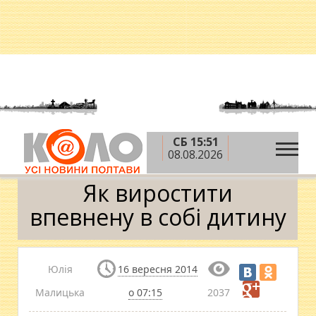
СБ 15:51
»
»
»
Головна
Теми
Родина
Як виростити
08.08.2026
впевнену в собі дитину
Як виростити
впевнену в собі дитину
Юлія
16 вересня 2014
Малицька
о 07:15
2037