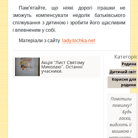
Пам’ятайте, що ніякі дорогі іграшки не
зможуть компенсувати недолік батьківського
спілкування з дитиною і зробити його щасливим
і впевненим у собі.
Матеріали з сайту
lady.tochka.net
Категорії:
Акція "Лист Святому
Родина
Миколаю". Останні
учасники.
Дитячий світ
Корисне для
родини
Помітили
помилку?
Будь
ласка,
виділіть її
мишкою і
натисніть