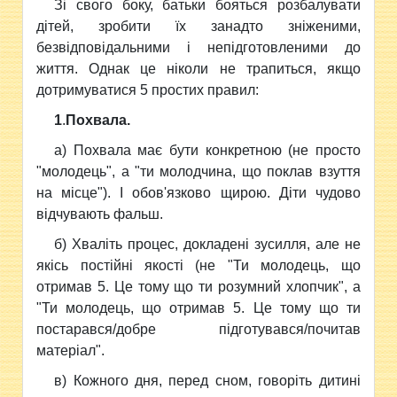
Зі свого боку, батьки бояться розбалувати
дітей, зробити їх занадто зніженими,
безвідповідальними і непідготовленими до
життя. Однак це ніколи не трапиться, якщо
дотримуватися 5 простих правил:
1
.
Похвала.
а) Похвала має бути конкретною (не просто
"молодець", а "ти молодчина, що поклав взуття
на місце"). І обов'язково щирою. Діти чудово
відчувають фальш.
б) Хваліть процес, докладені зусилля, але не
якісь постійні якості (не "Ти молодець, що
отримав 5. Це тому що ти розумний хлопчик", а
"Ти молодець, що отримав 5. Це тому що ти
постарався/добре підготувався/почитав
матеріал".
в) Кожного дня, перед сном, говоріть дитині