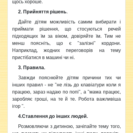
щось хороше.
2. Прийняття рішень
.
Дайте дітям можливість самим вибирати і
приймати рішення, що стосуються речей
підходящих їм за віком, довіряйте їм. Тим не
менш поясніть, що є "залізні" кордони.
Наприклад, жодних переговорів на тему
пристібатися в машині чи ні.
3. Правила.
Завжди пояснюйте дітям причини тих чи
інших правил - не "не лізь до клавіатури коли я
працюю, зараз надаю по попі", а "мама працює,
заробляє гроші, на те й те. Робота важливіша
ігор ".
4.Ставлення до інших людей.
Розмовляючи з дитиною, зачіпайте тему того,