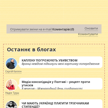
Оновити
Отримувати зміни на e-mail
Коментарів (
0
)
Коментувати
Останнє в блогах
КАПЛІНУ ПОГРОЖУЮТЬ УБИВСТВОМ
Вранці невідомі підкинули мені картинку-попередження
Сергій Каплін
Медіа-консолідація у Полтаві – рецепт проти
утисків
8 вересня – Міжнародний день солідарності
журналістів.
Надія Труш
ЧИ МАЮТЬ УКРАЇНЦІ ПЛАТИТИ ТРІЄЧНИКАМ
СТИПЕНДІЇ?