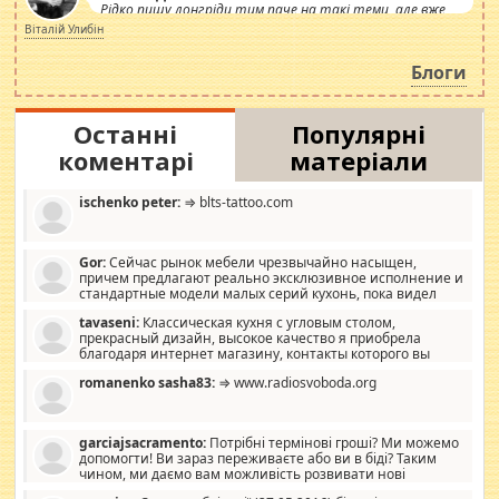
Рідко пишу лонгріди тим паче на такі теми, але вже
просто дістало! Обурюють сьогоднішні інсенуації
Віталій Улибін
навколо стипендіального питання. Штучно
роздувається ще одна соціальна катастрофа.
Блоги
Останні
Популярні
коментарі
матеріали
ischenko peter:
⇒ blts-tattoo.com
Gor:
Сейчас рынок мебели чрезвычайно насыщен,
причем предлагают реально эксклюзивное исполнение и
стандартные модели малых серий кухонь, пока видел
отличную кухонную мебель по дизайну, мало походит на
tavaseni:
Классическая кухня с угловым столом,
стандартные формы, в MebelOk, креативненько и что главное -
прекрасный дизайн, высокое качество я приобрела
со вкусом все в порядке, без ненужных наворотов удорожающих
благодаря интернет магазину, контакты которого вы
мебель, а это не последний фактор.
можете просмотреть https://mwood.com.ua.
romanenko sasha83:
⇒ www.radiosvoboda.org
garciajsacramento:
Потрібні термінові гроші? Ми можемо
допомогти! Ви зараз переживаєте або ви в біді? Таким
чином, ми даємо вам можливість розвивати нові
розробки. Як багата людина, я почуваю себе зобов'язаним