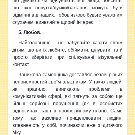
що думають чи відчувають інші люди, поясніть,
що їхні почуття/думки/бажання можуть бути
відмінні від наших. І обов'язково будьте уважним
слухачем, виявляйте щирий інтерес.
5. Любов.
Найголовніше - не забувайте казати своїм
дітям, що ви їх любите, обіймати, цілувати, та й
просто зберігати при спілкуванні візуальний
контакт.
Занижена самооцінка доставляє безліч різних
неприємностей своїм власникам. У таких людей,
як правило, виникають проблеми в
комунікативній сфері, які тягнуть за собою ще
більш серйозні порушення (як в особистих
відносинах, так і в професійному плані). Саме
тому так важливо прищеплювати людині
впевненість у собі, починаючи вже з дитячого
віку.