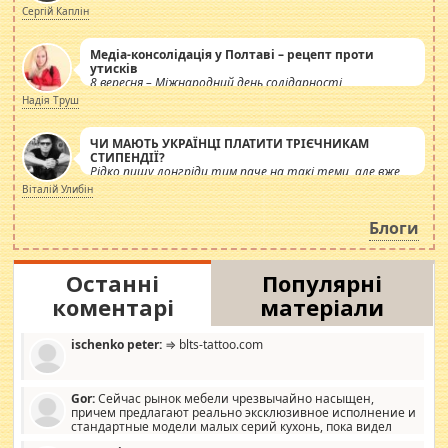
Сергій Каплін
Медіа-консолідація у Полтаві – рецепт проти
утисків
8 вересня – Міжнародний день солідарності
журналістів.
Надія Труш
ЧИ МАЮТЬ УКРАЇНЦІ ПЛАТИТИ ТРІЄЧНИКАМ
СТИПЕНДІЇ?
Рідко пишу лонгріди тим паче на такі теми, але вже
просто дістало! Обурюють сьогоднішні інсенуації
Віталій Улибін
навколо стипендіального питання. Штучно
роздувається ще одна соціальна катастрофа.
Блоги
Останні
Популярні
коментарі
матеріали
ischenko peter:
⇒ blts-tattoo.com
Gor:
Сейчас рынок мебели чрезвычайно насыщен,
причем предлагают реально эксклюзивное исполнение и
стандартные модели малых серий кухонь, пока видел
отличную кухонную мебель по дизайну, мало походит на