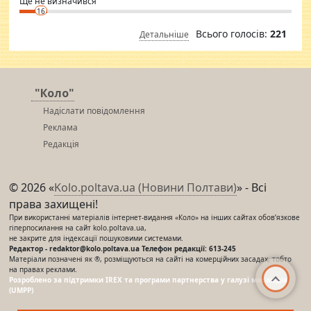
Ще не визначився
16
Всього голосів:
221
Детальніше
"Коло"
Надіслати повідомлення
Реклама
Редакція
© 2026 «
Kolo.poltava.ua (Новини Полтави)
» - Всі
права захищені!
При використанні матеріалів інтернет-видання «Коло» на інших сайтах обов’язкове
гіперпосилання на сайт kolo.poltava.ua,
не закрите для індексації пошуковими системами.
Редактор - redaktor@kolo.poltava.ua Телефон редакції: 613-245
Матеріали позначені як ®, розміщуються на сайті на комерційних засадах, тобто
на правах реклами.
Розроблено за підтримки IREX та програми партнерства у галузі мас-медіа
(UMPP)