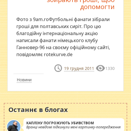
допомогти
Фото з 9am.roФутбольні фанати зібрали
гроші для полтавських сиріт. Про цю
благодійну інтернаціональну акцію
написали фанати німецького клубу
Ганновер-96 на своєму офіційному сайті,
повідомляє rotekurve.de
19 грудня 2011
1330
Новини
Останнє в блогах
КАПЛІНУ ПОГРОЖУЮТЬ УБИВСТВОМ
Вранці невідомі підкинули мені картинку-попередження