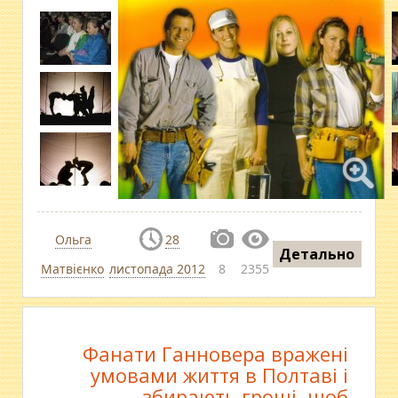
Ольга
28
Детально
Матвієнко
листопада 2012
8
2355
Фанати Ганновера вражені
умовами життя в Полтаві і
збирають гроші, щоб