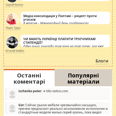
Сергій Каплін
Медіа-консолідація у Полтаві – рецепт проти
утисків
8 вересня – Міжнародний день солідарності
журналістів.
Надія Труш
ЧИ МАЮТЬ УКРАЇНЦІ ПЛАТИТИ ТРІЄЧНИКАМ
СТИПЕНДІЇ?
Рідко пишу лонгріди тим паче на такі теми, але вже
просто дістало! Обурюють сьогоднішні інсенуації
Віталій Улибін
навколо стипендіального питання. Штучно
роздувається ще одна соціальна катастрофа.
Блоги
Останні
Популярні
коментарі
матеріали
ischenko peter:
⇒ blts-tattoo.com
Gor:
Сейчас рынок мебели чрезвычайно насыщен,
причем предлагают реально эксклюзивное исполнение и
стандартные модели малых серий кухонь, пока видел
отличную кухонную мебель по дизайну, мало походит на