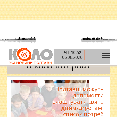
ЧТ 10:52
»
Головна
школа-інтернат
06.08.2026
школа-інтернат
Полтавці можуть
допомогти
влаштувати свято
дітям-сиротам:
список потреб