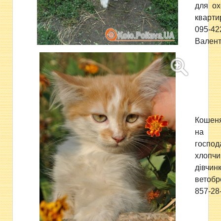
для ох
кварт
095-42
Валент
Кошен
на
господ
хлопч
дівчин
ветоб
857-28