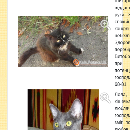
Шика
відда
руки. 
спок
конфлі
небезп
Здо
перебі
Ветоб
при
потенц
господ
68-81
Лол
кішеч
любля
госпо
зміг п
любов