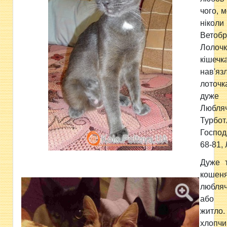
чого, м
ніко
Ветобр
Лоло
кіш
нав'
лоточ
дуже
Люб
Турбот
Госпо
68-81,
Дуже 
кошен
любля
або 
житло
хлопчи