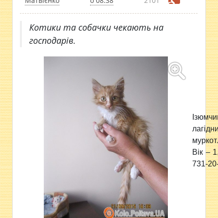
Матвієнко
о 08:38
2101
Котики та собачки чекають на
господарів.
Iзюм
лаг
мурко
Вiк – 1
731-20