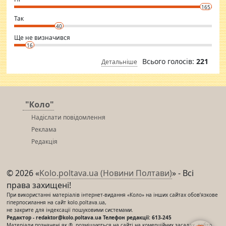
conscious in order to keep yourself fit and regularly go to the health
165
club.
⇒ sakshimirchandani.com
Так
40
Ще не визначився
16
Всього голосів:
221
Детальніше
"Коло"
Надіслати повідомлення
Реклама
Редакція
© 2026 «
Kolo.poltava.ua (Новини Полтави)
» - Всі
права захищені!
При використанні матеріалів інтернет-видання «Коло» на інших сайтах обов’язкове
гіперпосилання на сайт kolo.poltava.ua,
не закрите для індексації пошуковими системами.
Редактор - redaktor@kolo.poltava.ua Телефон редакції: 613-245
Матеріали позначені як ®, розміщуються на сайті на комерційних засадах, тобто