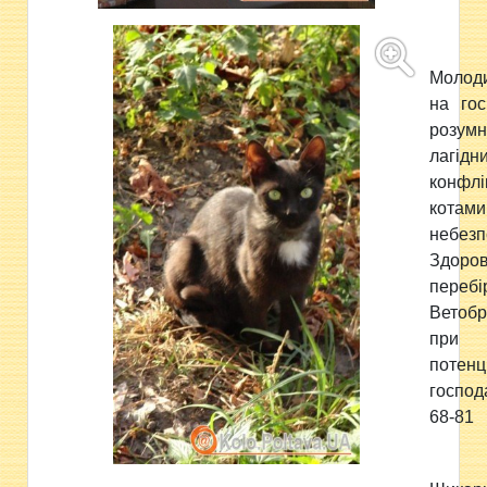
Молоди
на гос
розу
лаг
конфлі
кота
небезп
Здо
перебі
Ветоб
при
потенц
господ
68-81