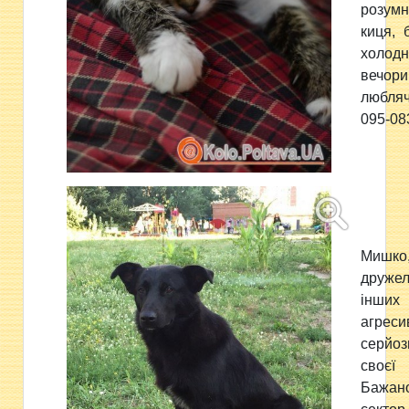
розумн
киця, 
холо
вечор
любляч
095-08
Мишко
друж
інши
агреси
серйоз
своєї
Бажан