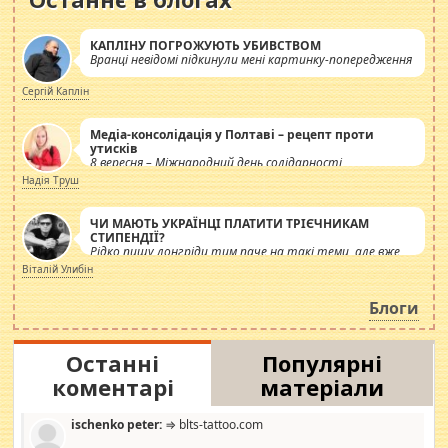
КАПЛІНУ ПОГРОЖУЮТЬ УБИВСТВОМ
Вранці невідомі підкинули мені картинку-попередження
Сергій Каплін
Медіа-консолідація у Полтаві – рецепт проти
утисків
8 вересня – Міжнародний день солідарності
журналістів.
Надія Труш
ЧИ МАЮТЬ УКРАЇНЦІ ПЛАТИТИ ТРІЄЧНИКАМ
СТИПЕНДІЇ?
Рідко пишу лонгріди тим паче на такі теми, але вже
просто дістало! Обурюють сьогоднішні інсенуації
Віталій Улибін
навколо стипендіального питання. Штучно
роздувається ще одна соціальна катастрофа.
Блоги
Останні
Популярні
коментарі
матеріали
ischenko peter:
⇒ blts-tattoo.com