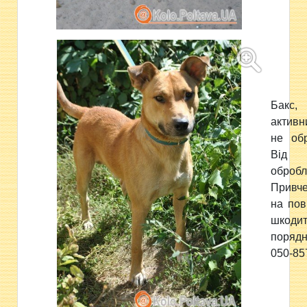
Бакс
активн
не обр
Від 
обробл
Привче
на пов
шкод
поряд
050-85