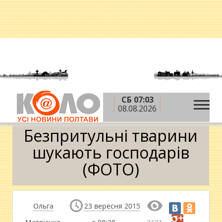
СБ 07:03
»
»
Головна
Новини
Спецпроекти
08.08.2026
»
Безпритульні тварини шукають господарів (ФОТО)
Безпритульні тварини
шукають господарів
(ФОТО)
Ольга
23 вересня 2015