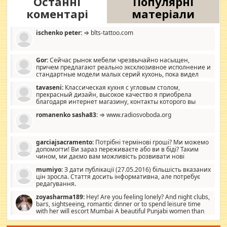
Останні
Популярні
коментарі
матеріали
ischenko peter:
⇒ blts-tattoo.com
Gor:
Сейчас рынок мебели чрезвычайно насыщен,
причем предлагают реально эксклюзивное исполнение и
стандартные модели малых серий кухонь, пока видел
отличную кухонную мебель по дизайну, мало походит на
tavaseni:
Классическая кухня с угловым столом,
стандартные формы, в MebelOk, креативненько и что главное -
прекрасный дизайн, высокое качество я приобрела
со вкусом все в порядке, без ненужных наворотов удорожающих
благодаря интернет магазину, контакты которого вы
мебель, а это не последний фактор.
можете просмотреть https://mwood.com.ua.
romanenko sasha83:
⇒ www.radiosvoboda.org
garciajsacramento:
Потрібні термінові гроші? Ми можемо
допомогти! Ви зараз переживаєте або ви в біді? Таким
чином, ми даємо вам можливість розвивати нові
розробки. Як багата людина, я почуваю себе зобов'язаним
mumiyo:
З дати публікації (27.05.2016) більшість вказаних
допомагати людям, які намагаються дати їм шанс. Кожен
цін зросла. Стаття досить інформативна, але потребує
заслуговує на другий шанс, і, оскільки влада не зможе, вони
редагування.
повинні приймати від інших. Для нас нема багато суми, і зрілість
ми визначаємо за взаємною згодою. Ні сюрпризів, ні додаткових
zoyasharma189:
Hey! Are you feeling lonely? And night clubs,
витрат, а тільки узгоджених сум і нічого іншого. Не чекайте і не
bars, sightseeing, romantic dinner or to spend leisure time
коментуйте цей пост. Введіть суму, яку ви хочете подати, і ми
with her will escort Mumbai A beautiful Punjabi women than
зв'яжемося з вами з усіма варіантами. зв'яжіться з нами
sexy escort companion in arms that you guys feel like 5 star luxury
сьогодні на garciajsacramento@gmail.com Вам потрібні термінові
hotel had to spend the night in their search for loved solitaire free