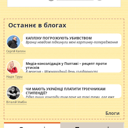
Останнє в блогах
КАПЛІНУ ПОГРОЖУЮТЬ УБИВСТВОМ
Вранці невідомі підкинули мені картинку-попередження
Сергій Каплін
Медіа-консолідація у Полтаві – рецепт проти
утисків
8 вересня – Міжнародний день солідарності
журналістів.
Надія Труш
ЧИ МАЮТЬ УКРАЇНЦІ ПЛАТИТИ ТРІЄЧНИКАМ
СТИПЕНДІЇ?
Рідко пишу лонгріди тим паче на такі теми, але вже
просто дістало! Обурюють сьогоднішні інсенуації
Віталій Улибін
навколо стипендіального питання. Штучно
роздувається ще одна соціальна катастрофа.
Блоги