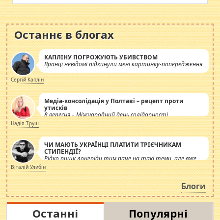
Останнє в блогах
КАПЛІНУ ПОГРОЖУЮТЬ УБИВСТВОМ
Вранці невідомі підкинули мені картинку-попередження
Сергій Каплін
Медіа-консолідація у Полтаві – рецепт проти
утисків
8 вересня – Міжнародний день солідарності
журналістів.
Надія Труш
ЧИ МАЮТЬ УКРАЇНЦІ ПЛАТИТИ ТРІЄЧНИКАМ
СТИПЕНДІЇ?
Рідко пишу лонгріди тим паче на такі теми, але вже
просто дістало! Обурюють сьогоднішні інсенуації
Віталій Улибін
навколо стипендіального питання. Штучно
роздувається ще одна соціальна катастрофа.
Блоги
Останні
Популярні