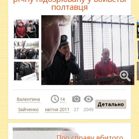
полтавця
Валентина
14
Детально
Зайченко
квітня 2011
27
2049
Про справу вбитого