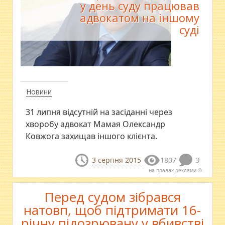
у день суду працював
адвокатом на іншому
суді
Новини
31 липня відсутній на засіданні через
хворобу адвокат Мамая Олександр
Ковжога захищав іншого клієнта.
3 серпня 2015
1807
3
на правах реклами ®
Перед судом зібрався
натовп, щоб підтримати 16-
річну підозрювану у вбивстві