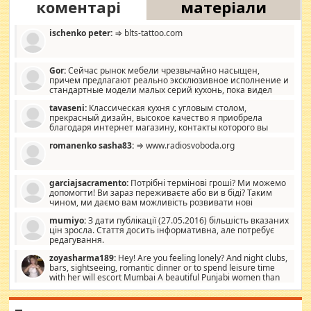
коментарі
матеріали
ischenko peter:
⇒ blts-tattoo.com
Gor:
Сейчас рынок мебели чрезвычайно насыщен,
причем предлагают реально эксклюзивное исполнение и
стандартные модели малых серий кухонь, пока видел
отличную кухонную мебель по дизайну, мало походит на
tavaseni:
Классическая кухня с угловым столом,
стандартные формы, в MebelOk, креативненько и что главное -
прекрасный дизайн, высокое качество я приобрела
со вкусом все в порядке, без ненужных наворотов удорожающих
благодаря интернет магазину, контакты которого вы
мебель, а это не последний фактор.
можете просмотреть https://mwood.com.ua.
romanenko sasha83:
⇒ www.radiosvoboda.org
garciajsacramento:
Потрібні термінові гроші? Ми можемо
допомогти! Ви зараз переживаєте або ви в біді? Таким
чином, ми даємо вам можливість розвивати нові
розробки. Як багата людина, я почуваю себе зобов'язаним
mumiyo:
З дати публікації (27.05.2016) більшість вказаних
допомагати людям, які намагаються дати їм шанс. Кожен
цін зросла. Стаття досить інформативна, але потребує
заслуговує на другий шанс, і, оскільки влада не зможе, вони
редагування.
повинні приймати від інших. Для нас нема багато суми, і зрілість
ми визначаємо за взаємною згодою. Ні сюрпризів, ні додаткових
zoyasharma189:
Hey! Are you feeling lonely? And night clubs,
витрат, а тільки узгоджених сум і нічого іншого. Не чекайте і не
bars, sightseeing, romantic dinner or to spend leisure time
коментуйте цей пост. Введіть суму, яку ви хочете подати, і ми
with her will escort Mumbai A beautiful Punjabi women than
зв'яжемося з вами з усіма варіантами. зв'яжіться з нами
sexy escort companion in arms that you guys feel like 5 star luxury
сьогодні на garciajsacramento@gmail.com Вам потрібні термінові
hotel had to spend the night in their search for loved solitaire free
гроші? Ми можемо допомогти!
maintenance stops in Mumbai. Here we offer fair and very attractive