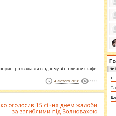
ро
се
да
ос
ін
за
тіл
ком
bea
ми
tha
на
nig
Г
по
in 
Sol
рорист розважався в одному зі столичних кафе.
Чи 
Ind
gir
bod
Ні
alw
4 лютого 2016
2333
Mir
you
Так
⇒ 
Ще
о оголосив 15 січня днем жалоби
за загиблими під Волновахою