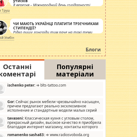
утисків
8 вересня – Міжнародний день солідарності
журналістів.
я Труш
ЧИ МАЮТЬ УКРАЇНЦІ ПЛАТИТИ ТРІЄЧНИКАМ
СТИПЕНДІЇ?
Рідко пишу лонгріди тим паче на такі теми,
але вже просто дістало! Обурюють сьогоднішні
лій Улибін
інсенуації навколо стипендіального питання.
Штучно роздувається ще одна соціальна
Блоги
катастрофа.
Останні
Популярні
коментарі
матеріали
ischenko peter:
⇒ blts-tattoo.com
Gor:
Сейчас рынок мебели чрезвычайно насыщен,
причем предлагают реально эксклюзивное
исполнение и стандартные модели малых серий
хонь, пока видел отличную кухонную мебель по
tavaseni:
Классическая кухня с угловым столом,
зайну, мало походит на стандартные формы, в MebelOk,
прекрасный дизайн, высокое качество я приобрела
еативненько и что главное - со вкусом все в порядке,
благодаря интернет магазину, контакты которого
з ненужных наворотов удорожающих мебель, а это не
 можете просмотреть https://mwood.com.ua.
следний фактор.
romanenko sasha83:
⇒ www.radiosvoboda.org