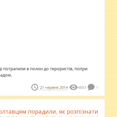
ді потрапили в полон до терористів, попри
ладою.
21 червня 2014
4803
1
олтавцям порадили, як розпізнати