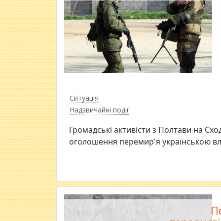
Ситуація
Надзвичайні події
Громадські активісти з Полтави на Схо
оголошення перемир'я українською в
П