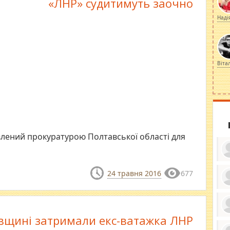
«ЛНР» судитимуть заочно
Наді
Віта
лений прокуратурою Полтавської області для
24 травня 2016
677
ку
ди
кр
бе
вщині затримали екс-ватажка ЛНР
вы
по