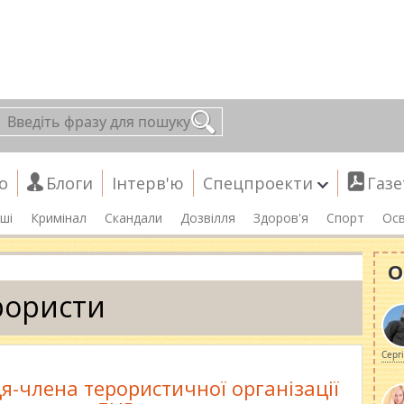
о
Блоги
Інтерв'ю
Спецпроекти
Газе
ші
Кримінал
Скандали
Дозвілля
Здоров'я
Спорт
Осв
О
рористи
Серг
я-члена терористичної організації