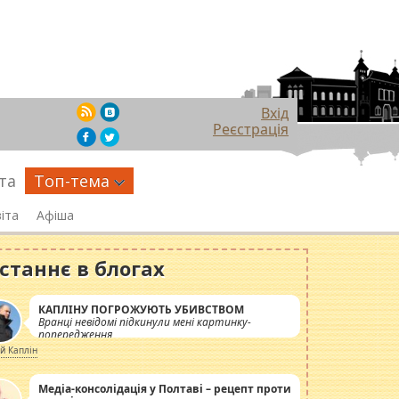
Вхід
Реєстрація
та
Топ-тема
іта
Афіша
станнє в блогах
КАПЛІНУ ПОГРОЖУЮТЬ УБИВСТВОМ
Вранці невідомі підкинули мені картинку-
попередження
ій Каплін
Медіа-консолідація у Полтаві – рецепт проти