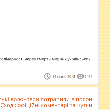
 солідарності через смерть мирних українських
14 січня 2015
1435
ські волонтери потрапили в полон
 Сході: офіційні коментарі та чутки