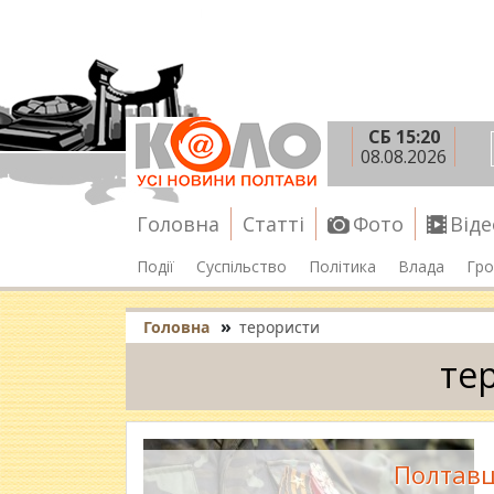
СБ 15:20
08.08.2026
Головна
Статті
Фото
Віде
Події
Суспільство
Політика
Влада
Гро
»
Головна
терористи
те
Полтавц