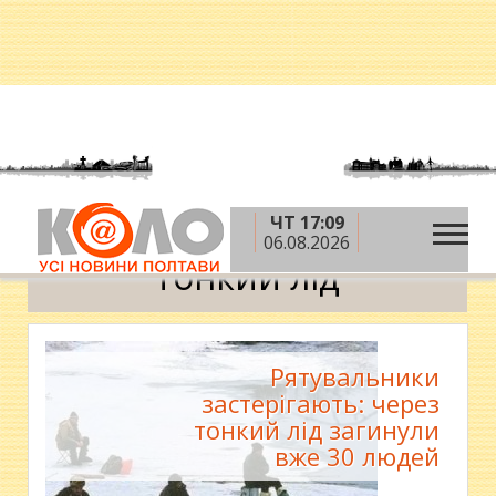
ЧТ 17:09
»
Головна
тонкий лід
06.08.2026
тонкий лід
Рятувальники
застерігають: через
тонкий лід загинули
вже 30 людей