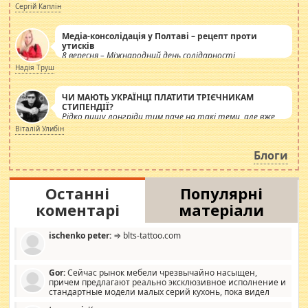
Сергій Каплін
Медіа-консолідація у Полтаві – рецепт проти
утисків
8 вересня – Міжнародний день солідарності
журналістів.
Надія Труш
ЧИ МАЮТЬ УКРАЇНЦІ ПЛАТИТИ ТРІЄЧНИКАМ
СТИПЕНДІЇ?
Рідко пишу лонгріди тим паче на такі теми, але вже
просто дістало! Обурюють сьогоднішні інсенуації
Віталій Улибін
навколо стипендіального питання. Штучно
роздувається ще одна соціальна катастрофа.
Блоги
Останні
Популярні
коментарі
матеріали
ischenko peter:
⇒ blts-tattoo.com
Gor:
Сейчас рынок мебели чрезвычайно насыщен,
причем предлагают реально эксклюзивное исполнение и
стандартные модели малых серий кухонь, пока видел
отличную кухонную мебель по дизайну, мало походит на