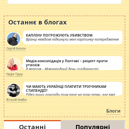
Останнє в блогах
КАПЛІНУ ПОГРОЖУЮТЬ УБИВСТВОМ
Вранці невідомі підкинули мені картинку-попередження
Сергій Каплін
Медіа-консолідація у Полтаві – рецепт проти
утисків
8 вересня – Міжнародний день солідарності
журналістів.
Надія Труш
ЧИ МАЮТЬ УКРАЇНЦІ ПЛАТИТИ ТРІЄЧНИКАМ
СТИПЕНДІЇ?
Рідко пишу лонгріди тим паче на такі теми, але вже
просто дістало! Обурюють сьогоднішні інсенуації
Віталій Улибін
навколо стипендіального питання. Штучно
роздувається ще одна соціальна катастрофа.
Блоги
Останні
Популярні