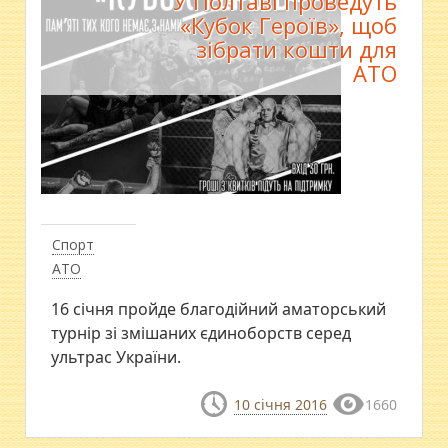
У Полтаві проведуть
«Кубок Героїв», щоб
зібрати кошти для
АТО
Спорт
АТО
16 січня пройде благодійний аматорський
турнір зі змішаних єдиноборств серед
ультрас України.
10 січня 2016
1660