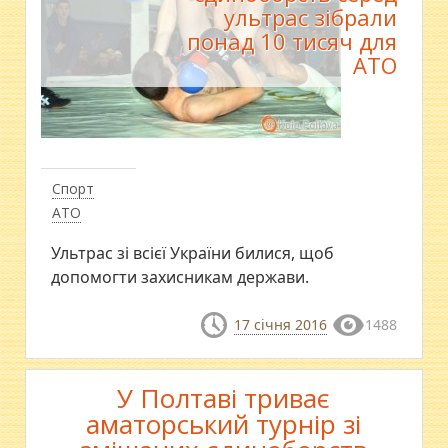
ультрас зібрали
понад 10 тисяч для
АТО
Спорт
АТО
Ультрас зі всієї України билися, щоб
допомогти захисникам держави.
17 січня 2016
1488
У Полтаві триває
аматорський турнір зі