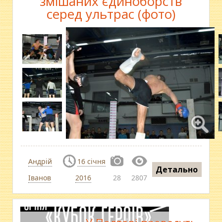
змішаних єдиноборств
серед ультрас (фото)
Андрій
16 січня
Детально
Іванов
2016
28
2807