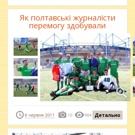
Як полтавські журналісти
перемогу здобували
Детально
6 червня 2011
10
984