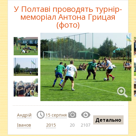
У Полтаві проводять турнір-
меморіал Антона Грицая
(фото)
Андрій
15 серпня
Детально
Іванов
2015
20
2107