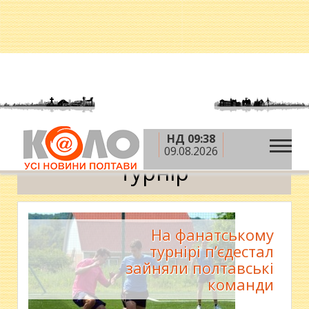
НД 09:38
»
Головна
турнір
09.08.2026
турнір
На фанатському
турнірі п’єдестал
зайняли полтавські
команди