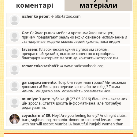
коментарі
матеріали
ischenko peter:
⇒ blts-tattoo.com
Gor:
Сейчас рынок мебели чрезвычайно насыщен,
причем предлагают реально эксклюзивное исполнение и
стандартные модели малых серий кухонь, пока видел
отличную кухонную мебель по дизайну, мало походит на
tavaseni:
Классическая кухня с угловым столом,
стандартные формы, в MebelOk, креативненько и что главное -
прекрасный дизайн, высокое качество я приобрела
со вкусом все в порядке, без ненужных наворотов удорожающих
благодаря интернет магазину, контакты которого вы
мебель, а это не последний фактор.
можете просмотреть https://mwood.com.ua.
romanenko sasha83:
⇒ www.radiosvoboda.org
garciajsacramento:
Потрібні термінові гроші? Ми можемо
допомогти! Ви зараз переживаєте або ви в біді? Таким
чином, ми даємо вам можливість розвивати нові
розробки. Як багата людина, я почуваю себе зобов'язаним
mumiyo:
З дати публікації (27.05.2016) більшість вказаних
допомагати людям, які намагаються дати їм шанс. Кожен
цін зросла. Стаття досить інформативна, але потребує
заслуговує на другий шанс, і, оскільки влада не зможе, вони
редагування.
повинні приймати від інших. Для нас нема багато суми, і зрілість
ми визначаємо за взаємною згодою. Ні сюрпризів, ні додаткових
zoyasharma189:
Hey! Are you feeling lonely? And night clubs,
витрат, а тільки узгоджених сум і нічого іншого. Не чекайте і не
bars, sightseeing, romantic dinner or to spend leisure time
коментуйте цей пост. Введіть суму, яку ви хочете подати, і ми
with her will escort Mumbai A beautiful Punjabi women than
зв'яжемося з вами з усіма варіантами. зв'яжіться з нами
sexy escort companion in arms that you guys feel like 5 star luxury
сьогодні на garciajsacramento@gmail.com Вам потрібні термінові
hotel had to spend the night in their search for loved solitaire free
гроші? Ми можемо допомогти!
maintenance stops in Mumbai. Here we offer fair and very attractive