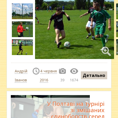
Андрій
4 червня
Детально
Іванов
2016
39
1674
У Полтаві на турнірі
зі змішаних
єдиноборств серед