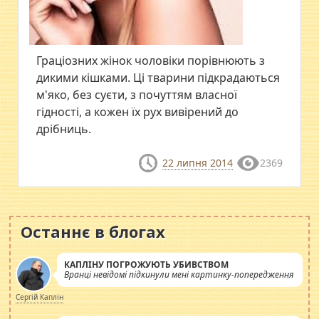
Граціозних жінок чоловіки порівнюють з
дикими кішками. Ці тварини підкрадаються
м'яко, без суєти, з почуттям власної
гідності, а кожен їх рух вивірений до
дрібниць.
22 липня 2014
2369
Останнє в блогах
КАПЛІНУ ПОГРОЖУЮТЬ УБИВСТВОМ
Вранці невідомі підкинули мені картинку-попередження
Сергій Каплін