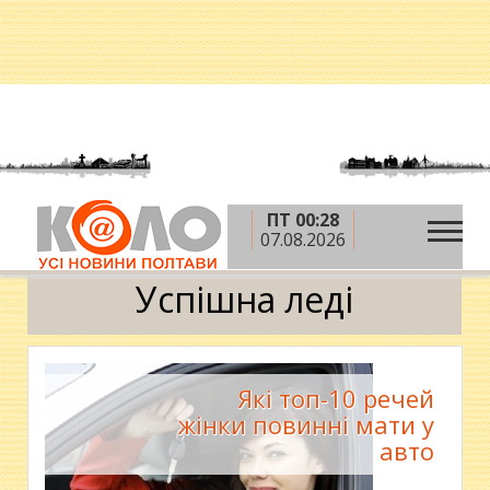
ПТ 00:28
»
»
»
Головна
Теми
Територія жінки
Успішна
07.08.2026
леді
Успішна леді
Які топ-10 речей
жінки повинні мати у
авто