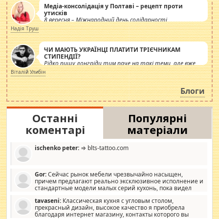
Медіа-консолідація у Полтаві – рецепт проти
утисків
8 вересня – Міжнародний день солідарності
журналістів.
Надія Труш
ЧИ МАЮТЬ УКРАЇНЦІ ПЛАТИТИ ТРІЄЧНИКАМ
СТИПЕНДІЇ?
Рідко пишу лонгріди тим паче на такі теми, але вже
просто дістало! Обурюють сьогоднішні інсенуації
Віталій Улибін
навколо стипендіального питання. Штучно
роздувається ще одна соціальна катастрофа.
Блоги
Останні
Популярні
коментарі
матеріали
ischenko peter:
⇒ blts-tattoo.com
Gor:
Сейчас рынок мебели чрезвычайно насыщен,
причем предлагают реально эксклюзивное исполнение и
стандартные модели малых серий кухонь, пока видел
отличную кухонную мебель по дизайну, мало походит на
tavaseni:
Классическая кухня с угловым столом,
стандартные формы, в MebelOk, креативненько и что главное -
прекрасный дизайн, высокое качество я приобрела
со вкусом все в порядке, без ненужных наворотов удорожающих
благодаря интернет магазину, контакты которого вы
мебель, а это не последний фактор.