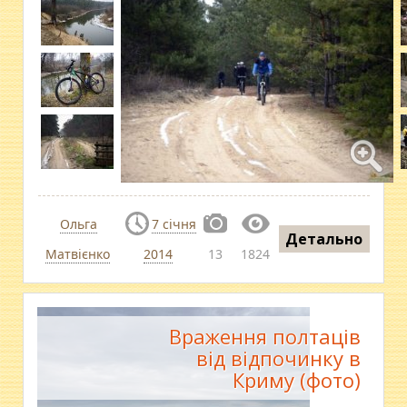
Ольга
7 січня
Детально
Матвієнко
2014
13
1824
Враження полтаців
від відпочинку в
Криму (фото)