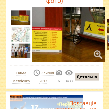
фото)
Ольга
9 липня
Детально
Матвієнко
2013
6
3433
Полтавців
запрошують на