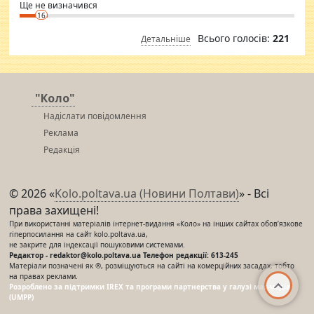
Ще не визначився
16
Всього голосів:
221
Детальніше
"Коло"
Надіслати повідомлення
Реклама
Редакція
© 2026 «
Kolo.poltava.ua (Новини Полтави)
» - Всі
права захищені!
При використанні матеріалів інтернет-видання «Коло» на інших сайтах обов’язкове
гіперпосилання на сайт kolo.poltava.ua,
не закрите для індексації пошуковими системами.
Редактор - redaktor@kolo.poltava.ua Телефон редакції: 613-245
Матеріали позначені як ®, розміщуються на сайті на комерційних засадах, тобто
на правах реклами.
Розроблено за підтримки IREX та програми партнерства у галузі мас-медіа
(UMPP)