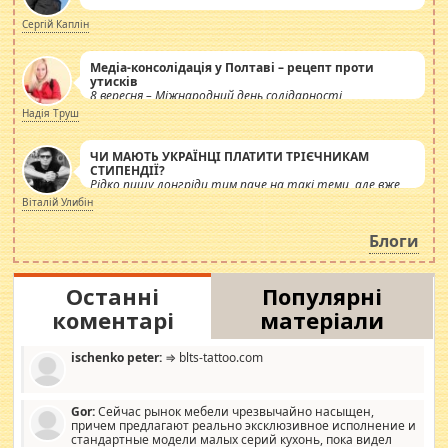
Сергій Каплін
Медіа-консолідація у Полтаві – рецепт проти
утисків
8 вересня – Міжнародний день солідарності
журналістів.
Надія Труш
ЧИ МАЮТЬ УКРАЇНЦІ ПЛАТИТИ ТРІЄЧНИКАМ
СТИПЕНДІЇ?
Рідко пишу лонгріди тим паче на такі теми, але вже
просто дістало! Обурюють сьогоднішні інсенуації
Віталій Улибін
навколо стипендіального питання. Штучно
роздувається ще одна соціальна катастрофа.
Блоги
Останні
Популярні
коментарі
матеріали
ischenko peter:
⇒ blts-tattoo.com
Gor:
Сейчас рынок мебели чрезвычайно насыщен,
причем предлагают реально эксклюзивное исполнение и
стандартные модели малых серий кухонь, пока видел