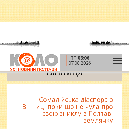
ПТ 06:06
»
Головна
Вінниця
07.08.2026
Вінниця
Сомалійська діаспора з
Вінниці поки що не чула про
свою зниклу в Полтаві
землячку