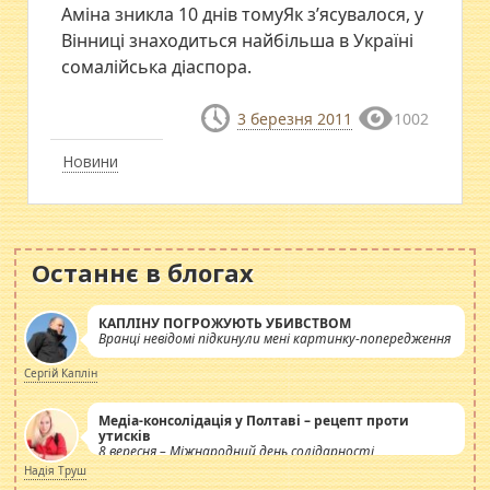
Аміна зникла 10 днів томуЯк з’ясувалося, у
Вінниці знаходиться найбільша в Україні
сомалійська діаспора.
3 березня 2011
1002
Новини
Останнє в блогах
КАПЛІНУ ПОГРОЖУЮТЬ УБИВСТВОМ
Вранці невідомі підкинули мені картинку-попередження
Сергій Каплін
Медіа-консолідація у Полтаві – рецепт проти
утисків
8 вересня – Міжнародний день солідарності
журналістів.
Надія Труш