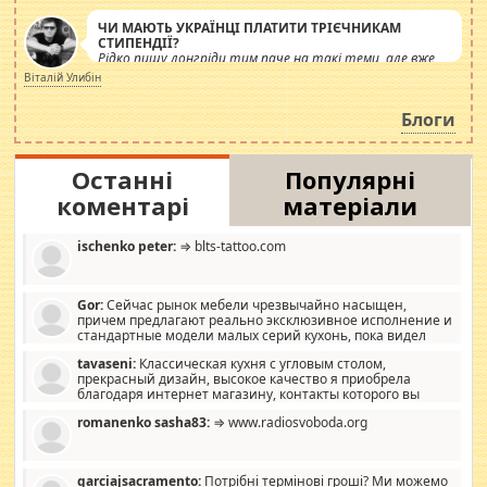
ЧИ МАЮТЬ УКРАЇНЦІ ПЛАТИТИ ТРІЄЧНИКАМ
СТИПЕНДІЇ?
Рідко пишу лонгріди тим паче на такі теми, але вже
просто дістало! Обурюють сьогоднішні інсенуації
Віталій Улибін
навколо стипендіального питання. Штучно
роздувається ще одна соціальна катастрофа.
Блоги
Останні
Популярні
коментарі
матеріали
ischenko peter:
⇒ blts-tattoo.com
Gor:
Сейчас рынок мебели чрезвычайно насыщен,
причем предлагают реально эксклюзивное исполнение и
стандартные модели малых серий кухонь, пока видел
отличную кухонную мебель по дизайну, мало походит на
tavaseni:
Классическая кухня с угловым столом,
стандартные формы, в MebelOk, креативненько и что главное -
прекрасный дизайн, высокое качество я приобрела
со вкусом все в порядке, без ненужных наворотов удорожающих
благодаря интернет магазину, контакты которого вы
мебель, а это не последний фактор.
можете просмотреть https://mwood.com.ua.
romanenko sasha83:
⇒ www.radiosvoboda.org
garciajsacramento:
Потрібні термінові гроші? Ми можемо