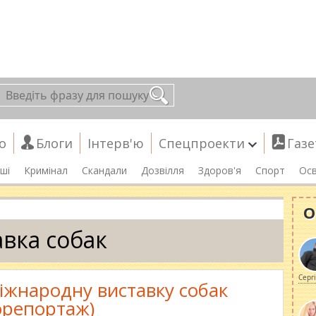
о
Блоги
Інтерв'ю
Спецпроекти
Газе
ші
Кримінал
Скандали
Дозвілля
Здоров'я
Спорт
Осв
О
авка собак
Серг
жнародну виставку собак
орепортаж)