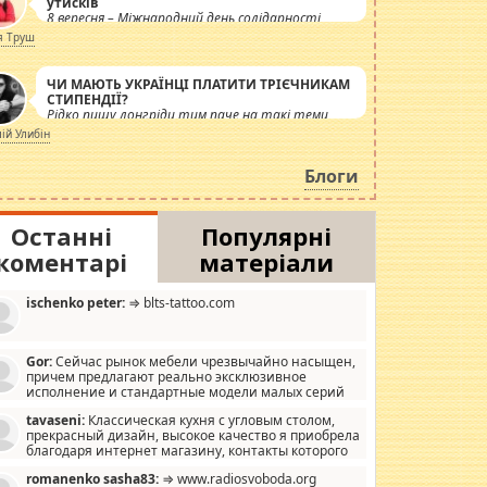
утисків
8 вересня – Міжнародний день солідарності
журналістів.
я Труш
ЧИ МАЮТЬ УКРАЇНЦІ ПЛАТИТИ ТРІЄЧНИКАМ
СТИПЕНДІЇ?
Рідко пишу лонгріди тим паче на такі теми,
але вже просто дістало! Обурюють сьогоднішні
лій Улибін
інсенуації навколо стипендіального питання.
Штучно роздувається ще одна соціальна
Блоги
катастрофа.
Останні
Популярні
коментарі
матеріали
ischenko peter:
⇒ blts-tattoo.com
Gor:
Сейчас рынок мебели чрезвычайно насыщен,
причем предлагают реально эксклюзивное
исполнение и стандартные модели малых серий
хонь, пока видел отличную кухонную мебель по
tavaseni:
Классическая кухня с угловым столом,
зайну, мало походит на стандартные формы, в MebelOk,
прекрасный дизайн, высокое качество я приобрела
еативненько и что главное - со вкусом все в порядке,
благодаря интернет магазину, контакты которого
з ненужных наворотов удорожающих мебель, а это не
 можете просмотреть https://mwood.com.ua.
следний фактор.
romanenko sasha83:
⇒ www.radiosvoboda.org