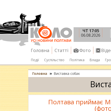
ЧТ 17:05
06.08.2026
Головна
Статті
Фото
Віде
Події
Суспільство
Політика
Влада
Гро
»
Головна
Виставка собак
Вист
Полтава приймає Мі
(фот