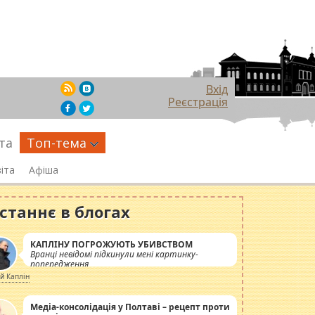
Вхід
Реєстрація
та
Топ-тема
іта
Афіша
станнє в блогах
КАПЛІНУ ПОГРОЖУЮТЬ УБИВСТВОМ
Вранці невідомі підкинули мені картинку-
попередження
ій Каплін
Медіа-консолідація у Полтаві – рецепт проти