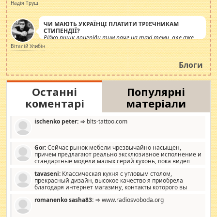
журналістів.
Надія Труш
ЧИ МАЮТЬ УКРАЇНЦІ ПЛАТИТИ ТРІЄЧНИКАМ
СТИПЕНДІЇ?
Рідко пишу лонгріди тим паче на такі теми, але вже
просто дістало! Обурюють сьогоднішні інсенуації
Віталій Улибін
навколо стипендіального питання. Штучно
роздувається ще одна соціальна катастрофа.
Блоги
Останні
Популярні
коментарі
матеріали
ischenko peter:
⇒ blts-tattoo.com
Gor:
Сейчас рынок мебели чрезвычайно насыщен,
причем предлагают реально эксклюзивное исполнение и
стандартные модели малых серий кухонь, пока видел
отличную кухонную мебель по дизайну, мало походит на
tavaseni:
Классическая кухня с угловым столом,
стандартные формы, в MebelOk, креативненько и что главное -
прекрасный дизайн, высокое качество я приобрела
со вкусом все в порядке, без ненужных наворотов удорожающих
благодаря интернет магазину, контакты которого вы
мебель, а это не последний фактор.
можете просмотреть https://mwood.com.ua.
romanenko sasha83:
⇒ www.radiosvoboda.org