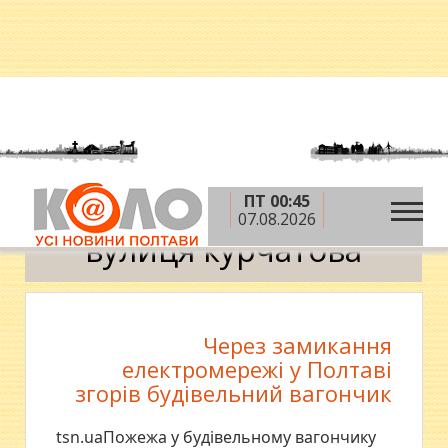
ПТ 00:45
»
Головна
вулиця курчатова
07.08.2026
вулиця курчатова
Через замикання
електромережі у Полтаві
згорів будівельний вагончик
tsn.uaПожежа у будівельному вагончику