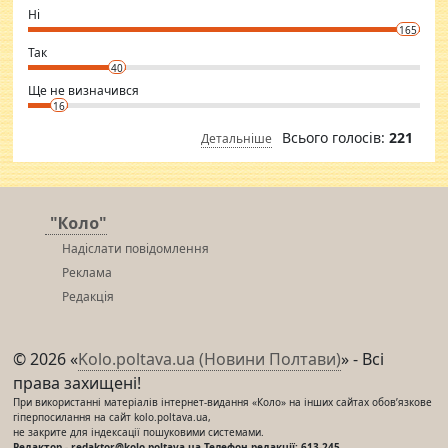
want to meet new people. Sakshi Mirchandani health and figure
Ні
conscious in order to keep yourself fit and regularly go to the health
165
club.
⇒ sakshimirchandani.com
Так
40
Ще не визначився
16
Всього голосів:
221
Детальніше
"Коло"
Надіслати повідомлення
Реклама
Редакція
© 2026 «
Kolo.poltava.ua (Новини Полтави)
» - Всі
права захищені!
При використанні матеріалів інтернет-видання «Коло» на інших сайтах обов’язкове
гіперпосилання на сайт kolo.poltava.ua,
не закрите для індексації пошуковими системами.
Редактор - redaktor@kolo.poltava.ua Телефон редакції: 613-245