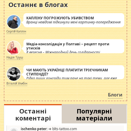
Останнє в блогах
КАПЛІНУ ПОГРОЖУЮТЬ УБИВСТВОМ
Вранці невідомі підкинули мені картинку-попередження
Сергій Каплін
Медіа-консолідація у Полтаві – рецепт проти
утисків
8 вересня – Міжнародний день солідарності
журналістів.
Надія Труш
ЧИ МАЮТЬ УКРАЇНЦІ ПЛАТИТИ ТРІЄЧНИКАМ
СТИПЕНДІЇ?
Рідко пишу лонгріди тим паче на такі теми, але вже
просто дістало! Обурюють сьогоднішні інсенуації
Віталій Улибін
навколо стипендіального питання. Штучно
роздувається ще одна соціальна катастрофа.
Блоги
Останні
Популярні
коментарі
матеріали
ischenko peter:
⇒ blts-tattoo.com