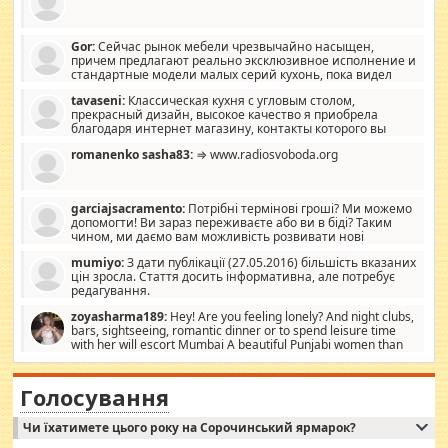
Gor:
Сейчас рынок мебели чрезвычайно насыщен,
причем предлагают реально эксклюзивное исполнение и
стандартные модели малых серий кухонь, пока видел
отличную кухонную мебель по дизайну, мало походит на
tavaseni:
Классическая кухня с угловым столом,
стандартные формы, в MebelOk, креативненько и что главное -
прекрасный дизайн, высокое качество я приобрела
со вкусом все в порядке, без ненужных наворотов удорожающих
благодаря интернет магазину, контакты которого вы
мебель, а это не последний фактор.
можете просмотреть https://mwood.com.ua.
romanenko sasha83:
⇒ www.radiosvoboda.org
garciajsacramento:
Потрібні термінові гроші? Ми можемо
допомогти! Ви зараз переживаєте або ви в біді? Таким
чином, ми даємо вам можливість розвивати нові
розробки. Як багата людина, я почуваю себе зобов'язаним
mumiyo:
З дати публікації (27.05.2016) більшість вказаних
допомагати людям, які намагаються дати їм шанс. Кожен
цін зросла. Стаття досить інформативна, але потребує
заслуговує на другий шанс, і, оскільки влада не зможе, вони
редагування.
повинні приймати від інших. Для нас нема багато суми, і зрілість
ми визначаємо за взаємною згодою. Ні сюрпризів, ні додаткових
zoyasharma189:
Hey! Are you feeling lonely? And night clubs,
витрат, а тільки узгоджених сум і нічого іншого. Не чекайте і не
bars, sightseeing, romantic dinner or to spend leisure time
коментуйте цей пост. Введіть суму, яку ви хочете подати, і ми
with her will escort Mumbai A beautiful Punjabi women than
зв'яжемося з вами з усіма варіантами. зв'яжіться з нами
sexy escort companion in arms that you guys feel like 5 star luxury
сьогодні на garciajsacramento@gmail.com Вам потрібні термінові
hotel had to spend the night in their search for loved solitaire free
гроші? Ми можемо допомогти!
maintenance stops in Mumbai. Here we offer fair and very attractive
Голосування
woman "Love Solitaire" beautiful figure and shapely body shapes.
Independent escort in Mumbai, truthful, friendly and cheerful girl.
Чи їхатимете цього року на Сорочинський ярмарок?
WhatsApp via an easily can see the latest pictures of her body and the
godly. Variety is the spice of life, he believes, so always travel and