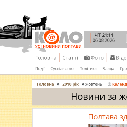
ЧТ 21:11
06.08.2026
Головна
Статті
Фото
Віде
Події
Суспільство
Політика
Влада
Гро
»
»
Головна
2010 рік
жовтень
Календ
Новини за ж
Полтава з