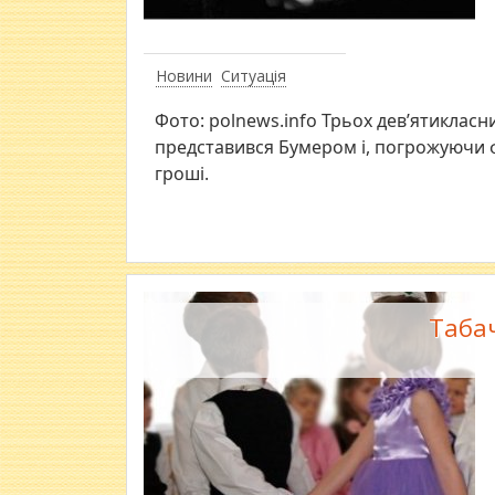
Новини
Ситуація
Фото: polnews.info Трьох дев’ятиклас
представився Бумером і, погрожуючи ф
гроші.
Таба