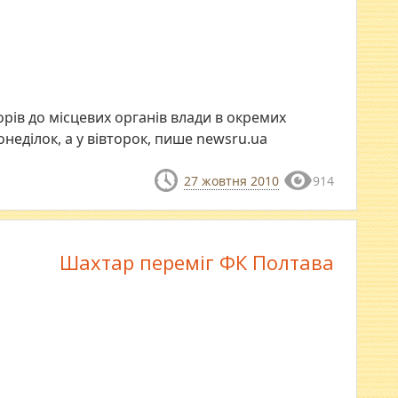
борів до місцевих органів влади в окремих
неділок, а у вівторок, пише newsru.ua
27 жовтня 2010
914
Шахтар переміг ФК Полтава