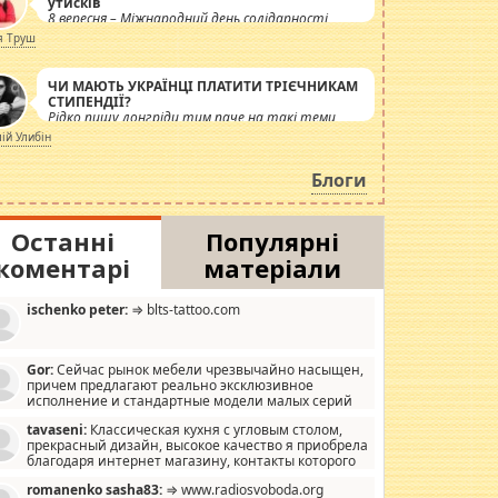
утисків
8 вересня – Міжнародний день солідарності
журналістів.
я Труш
ЧИ МАЮТЬ УКРАЇНЦІ ПЛАТИТИ ТРІЄЧНИКАМ
СТИПЕНДІЇ?
Рідко пишу лонгріди тим паче на такі теми,
але вже просто дістало! Обурюють сьогоднішні
лій Улибін
інсенуації навколо стипендіального питання.
Штучно роздувається ще одна соціальна
Блоги
катастрофа.
Останні
Популярні
коментарі
матеріали
ischenko peter:
⇒ blts-tattoo.com
Gor:
Сейчас рынок мебели чрезвычайно насыщен,
причем предлагают реально эксклюзивное
исполнение и стандартные модели малых серий
хонь, пока видел отличную кухонную мебель по
tavaseni:
Классическая кухня с угловым столом,
зайну, мало походит на стандартные формы, в MebelOk,
прекрасный дизайн, высокое качество я приобрела
еативненько и что главное - со вкусом все в порядке,
благодаря интернет магазину, контакты которого
з ненужных наворотов удорожающих мебель, а это не
 можете просмотреть https://mwood.com.ua.
следний фактор.
romanenko sasha83:
⇒ www.radiosvoboda.org