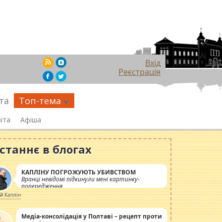
Вхід
Реєстрація
та
Топ-тема
іта
Афіша
станнє в блогах
КАПЛІНУ ПОГРОЖУЮТЬ УБИВСТВОМ
Вранці невідомі підкинули мені картинку-
попередження
ій Каплін
Медіа-консолідація у Полтаві – рецепт проти