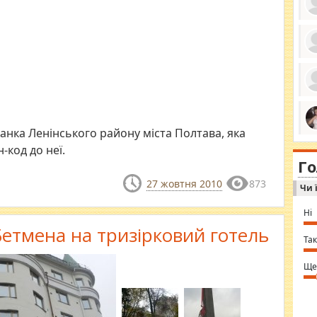
ро
се
да
ос
ін
за
тіл
анка Ленінського району міста Полтава, яка
ком
bea
ми
н-код до неї.
tha
на
nig
Г
по
in 
Sol
27 жовтня 2010
873
Чи 
Ind
gir
bod
Ні
alw
Mir
етмена на тризірковий готель
you
Так
⇒ 
Ще