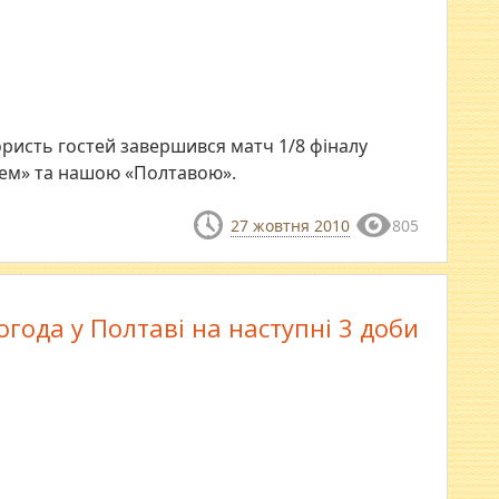
ористь гостей завершився матч 1/8 фіналу
рем» та нашою «Полтавою».
27 жовтня 2010
805
огода у Полтаві на наступні 3 доби