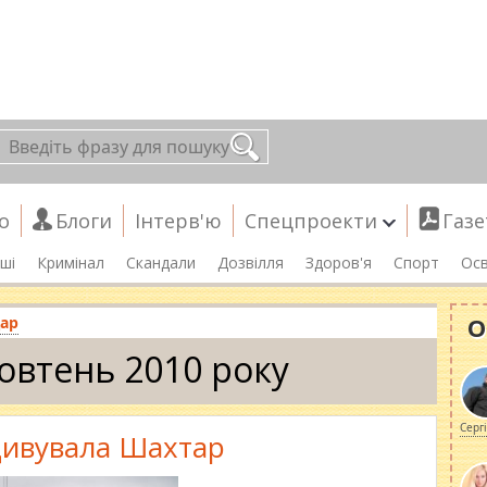
о
Блоги
Інтерв'ю
Спецпроекти
Газе
ші
Кримінал
Скандали
Дозвілля
Здоров'я
Спорт
Осв
О
ар
овтень 2010 року
Серг
дивувала Шахтар