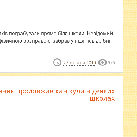
ників пограбували прямо біля школи. Невідомий
ізичною розправою, забрав у підлітків дрібні
27 жовтня 2010
976
чник продовжив канікули в деяких
школах