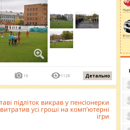
Наді
Віта
Детально
16
1128
таві підліток викрав у пенсіонерки
 витратив усі гроші на комп’ютерні
ку
ди
ігри
кр
бе
вы
по