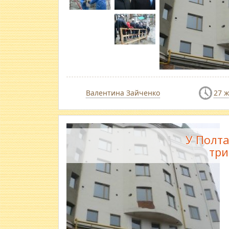
Валентина Зайченко
27 
У Полта
три