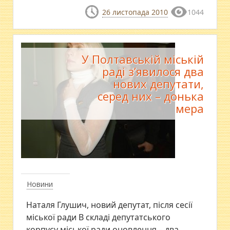
26 листопада 2010
1044
У Полтавській міській
раді з’явилося два
нових депутати,
серед них – донька
мера
Новини
Наталя Глушич, новий депутат, після сесії
міської ради В складі депутатського
корпусу міської ради оновлення – два