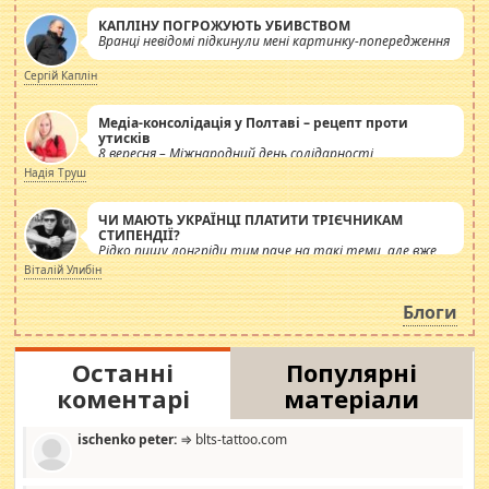
КАПЛІНУ ПОГРОЖУЮТЬ УБИВСТВОМ
Вранці невідомі підкинули мені картинку-попередження
Сергій Каплін
Медіа-консолідація у Полтаві – рецепт проти
утисків
8 вересня – Міжнародний день солідарності
журналістів.
Надія Труш
ЧИ МАЮТЬ УКРАЇНЦІ ПЛАТИТИ ТРІЄЧНИКАМ
СТИПЕНДІЇ?
Рідко пишу лонгріди тим паче на такі теми, але вже
просто дістало! Обурюють сьогоднішні інсенуації
Віталій Улибін
навколо стипендіального питання. Штучно
роздувається ще одна соціальна катастрофа.
Блоги
Останні
Популярні
коментарі
матеріали
ischenko peter:
⇒ blts-tattoo.com