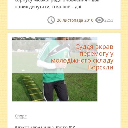
нових депутати, точніше – дві.
26 листопада 2010
2253
Суддя вкрав
перемогу у
молодіжного складу
Ворскли
Спорт
Алэксандру Оніка. Фото ФК