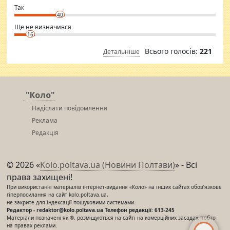
⇒ sakshimirchandani.com
Так
40
Ще не визначився
16
Всього голосів:
221
Детальніше
"Коло"
Надіслати повідомлення
Реклама
Редакція
© 2026 «
Kolo.poltava.ua (Новини Полтави)
» - Всі
права захищені!
При використанні матеріалів інтернет-видання «Коло» на інших сайтах обов’язкове
гіперпосилання на сайт kolo.poltava.ua,
не закрите для індексації пошуковими системами.
Редактор - redaktor@kolo.poltava.ua Телефон редакції: 613-245
Матеріали позначені як ®, розміщуються на сайті на комерційних засадах, тобто
на правах реклами.