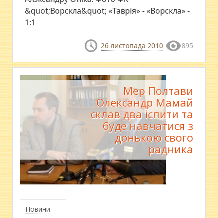
&quot;Ворскла&quot; «Таврія» - «Ворскла» -
1:1
26 листопада 2010
895
Мер Полтави
Олександр Мамай
склав два іспити та
буде навчатися з
донькою свого
радника
Новини