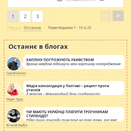
<
>
1
2
3
Перша
Остання
Переглядаємо 1 - 10 із 25
Останнє в блогах
КАПЛІНУ ПОГРОЖУЮТЬ УБИВСТВОМ
Вранці невідомі підкинули мені картинку-попередження
Сергій Каплін
Медіа-консолідація у Полтаві – рецепт проти
утисків
8 вересня – Міжнародний день солідарності
журналістів.
Надія Труш
ЧИ МАЮТЬ УКРАЇНЦІ ПЛАТИТИ ТРІЄЧНИКАМ
СТИПЕНДІЇ?
Рідко пишу лонгріди тим паче на такі теми, але вже
просто дістало! Обурюють сьогоднішні інсенуації
Віталій Улибін
навколо стипендіального питання. Штучно