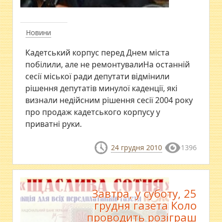
Новини
Кадетський корпус перед Днем міста
побілили, але не ремонтувалиНа останній
сесії міської ради депутати відмінили
рішення депутатів минулої каденції, які
визнали недійсним рішення сесії 2004 року
про продаж кадетського корпусу у
приватні руки.
24 грудня 2010
1396
Завтра, у суботу, 25
грудня газета Коло
проводить розіграш