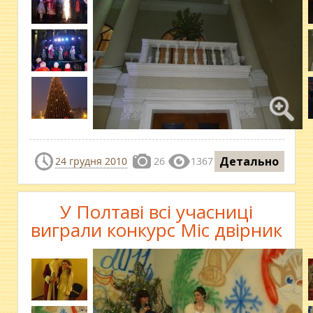
Детально
24 грудня 2010
26
1367
У Полтаві всі учасниці
виграли конкурс Міс двірник