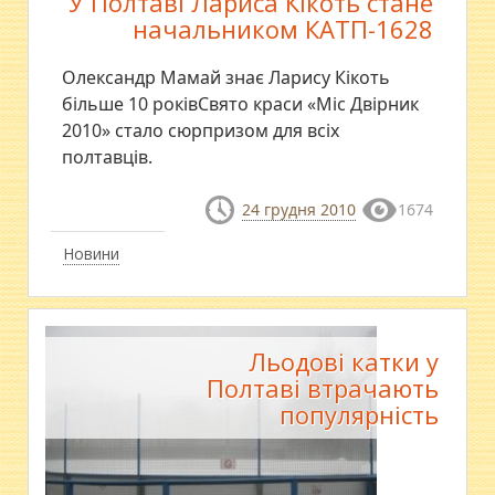
У Полтаві Лариса Кікоть стане
начальником КАТП-1628
Олександр Мамай знає Ларису Кікоть
більше 10 роківСвято краси «Міс Двірник
2010» стало сюрпризом для всіх
полтавців.
24 грудня 2010
1674
Новини
Льодові катки у
Полтаві втрачають
популярність