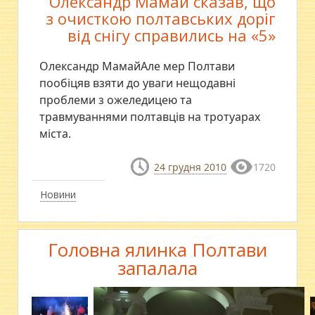
Олександр Мамай сказав, що
з очисткою полтавських доріг
від снігу справились на «5»
Олександр МамайАле мер Полтави
пообіцяв взяти до уваги нещодавні
проблеми з ожеледицею та
травмуваннями полтавців на тротуарах
міста.
24 грудня 2010
1720
Новини
Головна ялинка Полтави
запалала