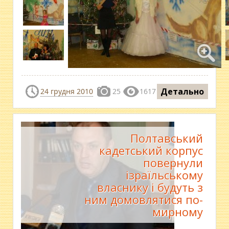
Детально
24 грудня 2010
25
1617
Полтавський
кадетський корпус
повернули
ізраїльському
власнику і будуть з
ним домовлятися по-
мирному